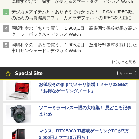
に挿すだけで「探す」が使えるスマートタグ - デジカメ Watch
デジカメアイテム丼：ありそうでなかった？「RAW＋JPEG派」
のための写真編集アプリ カメラデフォルトのJPEGを大切にす
る「Filmator」
岡嶋和幸の「あとで買う」 1,903点目：高密閉で保冷効果が高い
クーラーボックス - デジカメ Watch
岡嶋和幸の「あとで買う」 1,905点目：放射冷却素材を採用した
車用サンシェード - デジカメ Watch
もっと見る
Special Site
お値段そのままでメモリ倍増！メモリ32GBの
「お得なゲーミングノート」
ソニーミラーレス一眼の大特集！ 見どころ記事
まとめ
マウス、RTX 5060 Ti搭載ゲーミングPCが7万
5,000円オフで30万円台！