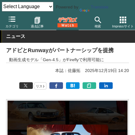
Powered by
Translate
デジカメ Watch
PC/モバイル関連
アプリ/ソフトウェア
アドビ
カテゴリ
過去記事
検索
Impressサイト
ニュース
アドビとRunwayがパートナーシップを提携
動画生成モデル「Gen-4.5」がFireflyで利用可能に
本誌：佐藤拓
2025年12月19日 14:20
リスト