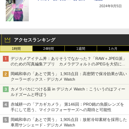
2024年9月5日
アクセスランキング
1時間
24時間
1週間
1カ月
デジカメアイテム丼：ありそうでなかった？「RAW＋JPEG派」
のための写真編集アプリ カメラデフォルトのJPEGを大切にす
る「Filmator」
岡嶋和幸の「あとで買う」 1,903点目：高密閉で保冷効果が高い
クーラーボックス - デジカメ Watch
カメラバカにつける薬 in デジカメ Watch：こういうのはフィー
ルドズームと呼ぼう
赤城耕一の「アカギカメラ」 第146回：PRO銘の魚眼レンズを
手にして思う、マイクロフォーサーズへの期待と可能性
岡嶋和幸の「あとで買う」 1,905点目：放射冷却素材を採用した
車用サンシェード - デジカメ Watch