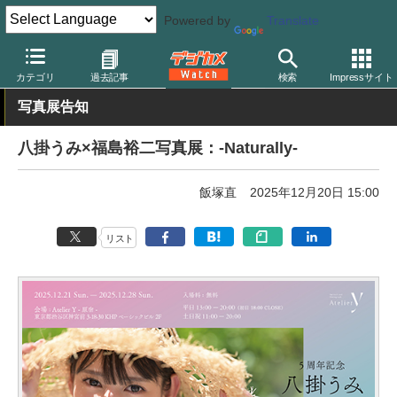
Powered by
Translate
デジカメ Watch
撮影情報
ポートレート
カテゴリ
過去記事
検索
Impressサイト
写真展告知
八掛うみ×福島裕二写真展：-Naturally-
飯塚直
2025年12月20日 15:00
リスト