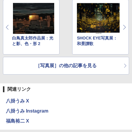
白鳥真太郎作品展：光
SHOCK EYE写真展：
と影、色・形 2
和景讃歌
［写真展］の他の記事を見る
関連リンク
八掛うみ X
八掛うみ Instagram
福島裕二 X