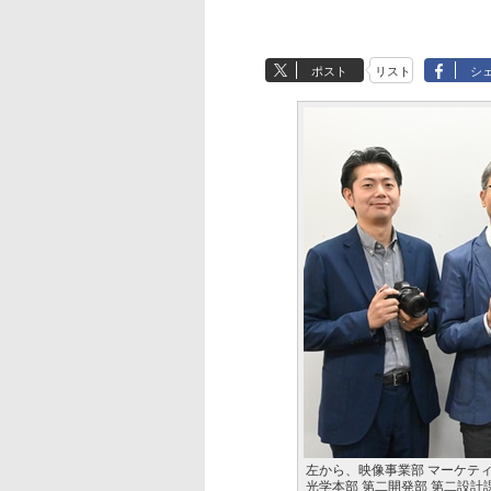
ポスト
リスト
シ
左から、映像事業部 マーケティ
光学本部 第二開発部 第二設計