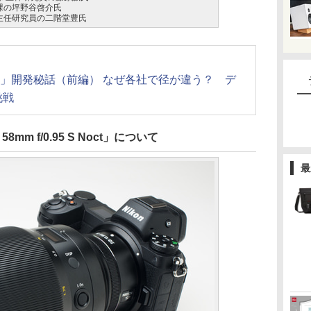
課の坪野谷啓介氏
 主任研究員の二階堂豊氏
 Z」開発秘話（前編） なぜ各社で径が違う？ デ
挑戦
8mm f/0.95 S Noct」について
最