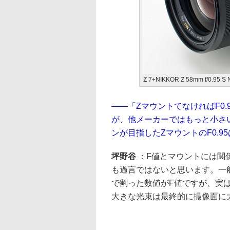
Z 7+NIKKOR Z 58mm f/0.95 S 
——「ZマウントでなければF0
が、他メーカーではもっと小さい
ンが目指したZマウントのF0.9
坪野谷
：F値とマウントには関係
も過言ではないと思います。一
で割った数値がF値ですが、実
大きな光束は最終的に撮像面に