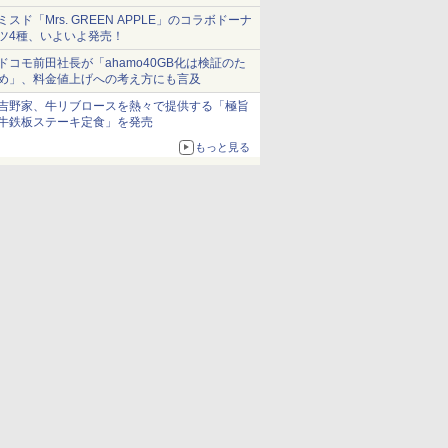
ミスド「Mrs. GREEN APPLE」のコラボドーナ
ツ4種、いよいよ発売！
ドコモ前田社長が「ahamo40GB化は検証のた
め」、料金値上げへの考え方にも言及
吉野家、牛リブロースを熱々で提供する「極旨
牛鉄板ステーキ定食」を発売
もっと見る