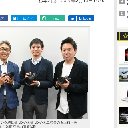
杉本利彦
2020年3月13日 00:00
ェア
はてブ
note
LinkedIn
ング統括部 UX企画部 UX企画二課長の石上裕行氏
課 主幹研究員の藤原誠氏