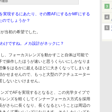
ctの後部
ズを実現するにあたり、その際AFにするかMFにする
たのでしょうか？
Fが当初の希望でした。
たわけですね。メカ設計がネックに？
たし、フォーカスレンズを動かすこと自体は可能で
手で操作したほうが速いと思うくらいにしかなりま
想像をはるかに超えるほどに大きくなってしまいま
動かせませんので、もっと大型のアクチュエーター
置しないといけません。
のレンズでAFを実現するとなると、この光学タイプで
スレンズを軽くしてインナーフォーカス方式を採用
長がさらに長くなり、長くなるということは周辺の
大きくて重いレンズになります。そうしたレンズを