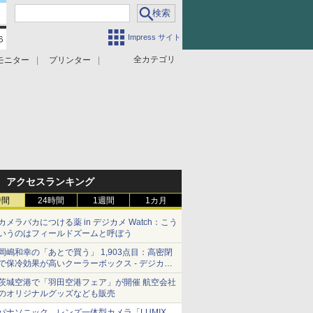
Impress サイト
全カテゴリ
モニター
プリンター
アクセスランキング
時間
24時間
1週間
1カ月
カメラバカにつける薬 in デジカメ Watch：こう
いうのはフィールドズームと呼ぼう
岡嶋和幸の「あとで買う」 1,903点目：高密閉
で保冷効果が高いクーラーボックス - デジカメ
Watch
茨城空港で「羽田空港フェア」が開催 航空会社
のオリジナルグッズなども販売
パナソニック、レンズ一体型カメラ「LUMIX