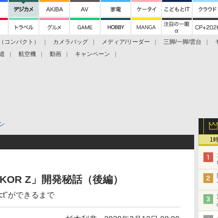
（コンパクト）
カメラバッグ
メディア/リーダー
三脚/一脚/雲台
道
航空機
動画
キャンペーン
ン
1
KOR Z」開発秘話（後編）
Noct"ができるまで