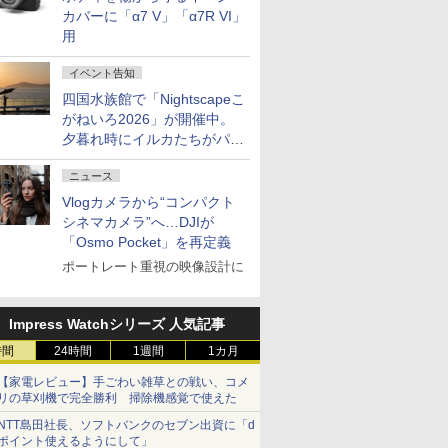
カバーに「α7 V」「α7R VI」
用
イベント告知
四国水族館で「Nightscapeこ
がねいろ2026」が開催中。
夕暮れ時にイルカたちがパフ
ォーマンスを繰り広げる
ニュース
Vlogカメラから“コンパクト
シネマカメラ”へ…DJIが
「Osmo Pocket」を再定義
ポートレート重視の映像設計に
Impress Watchシリーズ 人気記事
時間
24時間
1週間
1カ月
【家電レビュー】手ごわい雑草との戦い、コメ
リの草刈機で完全勝利 掃除機感覚で使えた
NTT島田社長、ソフトバンクのセブン出資に「d
ポイント使えるようにして」