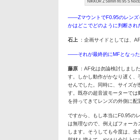
NIKKOR Z 58mm f/0.95 S No
——ZマウントでF0.95のレン
かはどこでどのように判断され
石上
：企画サイドとしては、A
——それが最終的にMFとなっ
藤原
：AF化は勿論検討しまし
す。しかし動作がかなり遅く、
せんでした。同時に、サイズが
す。既存の超音波モーターでは
を持ってきてレンズの外側に配
ですから、もし本当にF0.95
は無理なので、例えばフォーカ
します。そうしても今度は、全
部材も増えて、やはり今以上に