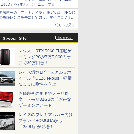
FZ85D」を7年ぶりにリニューアル
赤城耕一の「アカギカメラ」 第146回：PRO銘
の魚眼レンズを手にして思う、マイクロフォー
サーズへの期待と可能性
もっと見る
Special Site
マウス、RTX 5060 Ti搭載ゲ
ーミングPCが7万5,000円オ
フで30万円台！
レイズ鍛造1ピースアルミホ
イール「CE28 N-plus」軽量
なままに剛性を向上
お値段そのままでメモリ倍
増！メモリ32GBの「お得な
ゲーミングノート」
レイズのプレミアムカー向け
ブランドHOMURAから
「2×9R」が登場！