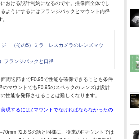
95における設計制約になるのです。撮像面全体でし
できるようにするにはフランジバックとマウント内径
す。
ロジー（その5）ミラーレスカメラのレンズマウ
話）フランジバックと口径
面周辺部までF0.95で性能を確保できることも条件
のマウントでもF0.95のスペックのレンズは設計
5での性能を発揮させることは難しくなります。
質を実現するにはZマウントでなければならなかったの
24-70mm f/2.8 Sの話と同様に、従来のFマウントでは