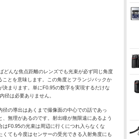
あればどんな焦点距離のレンズでも光束が必ず同じ角度
することを意味します。この角度とフランジバックか
決まります。単にF0.95の数字を実現するだけな
ト内径は必要ありません。
内径の導出はあくまで撮像面の中心での話であっ
と、無理があるのです。射出瞳が無限遠にあるよう
はF0.95の光束は周辺に行くにつれ入らなくな
たくても今度はセンサーの受光できる入射角度にも