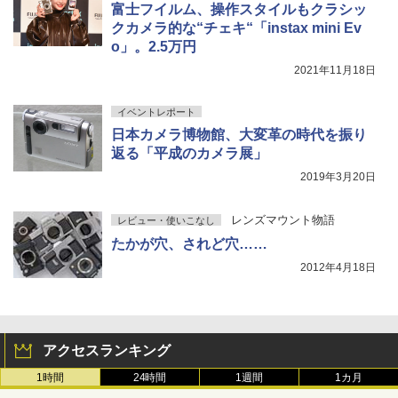
富士フイルム、操作スタイルもクラシッ
クカメラ的な“チェキ“「instax mini Ev
o」。2.5万円
2021年11月18日
イベントレポート
日本カメラ博物館、大変革の時代を振り
返る「平成のカメラ展」
2019年3月20日
レンズマウント物語
レビュー・使いこなし
たかが穴、されど穴……
2012年4月18日
アクセスランキング
1時間
24時間
1週間
1カ月