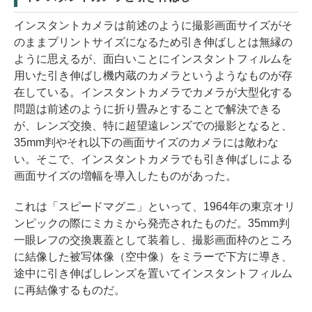
インスタントカメラは前述のように撮影画面サイズがそ
のままプリントサイズになるため引き伸ばしとは無縁の
ように思えるが、面白いことにインスタントフィルムを
用いた引き伸ばし機内蔵のカメラというようなものが存
在している。インスタントカメラでカメラが大型化する
問題は前述のように折り畳みとすることで解決できる
が、レンズ交換、特に超望遠レンズでの撮影となると、
35mm判やそれ以下の画面サイズのカメラには敵わな
い。そこで、インスタントカメラでも引き伸ばしによる
画面サイズの増幅を導入したものがあった。
これは「スピードマグニ」といって、1964年の東京オリ
ンピックの際にミカミから発売されたものだ。35mm判
一眼レフの交換裏蓋として装着し、撮影画面枠のところ
に結像した被写体像（空中像）をミラーで下方に導き、
途中に引き伸ばしレンズを置いてインスタントフィルム
に再結像するものだ。