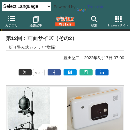
Powered by
Translate
カメラ用語の散歩道
カテゴリ
過去記事
検索
Impressサイト
第12回：画面サイズ（その2）
折り畳み式カメラと“増幅”
豊田堅二
2022年5月17日 07:00
リスト