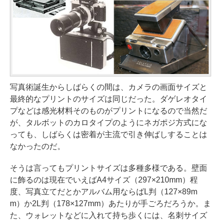
写真術誕生からしばらくの間は、カメラの画面サイズと
最終的なプリントのサイズは同じだった。ダゲレオタイ
プなどは感光材料そのものがプリントになるので当然だ
が、タルボットのカロタイプのようにネガポジ方式にな
っても、しばらくは密着が主流で引き伸ばしすることは
なかったのだ。
そうは言ってもプリントサイズは多種多様である。壁面
に飾るのは現在でいえばA4サイズ（297×210mm）程
度、写真立てだとかアルバム用ならばL判（127×89m
m）か2L判（178×127mm）あたりが手ごろだろうか。ま
た、ウォレットなどに入れて持ち歩くには、名刺サイズ