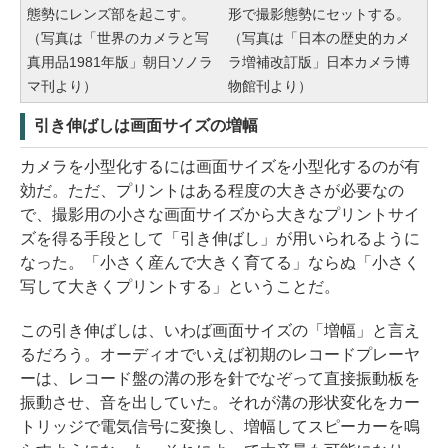
態勢にレンズ部を起こす。
形で撮影態勢にセットする。
（写真は「世界のカメラと写
（写真は「日本の歴史的カメ
真用品1981年版」朝日ソノラ
ラ増補改訂版」日本カメラ博
マ刊より）
物館刊より）
引き伸ばしは画面サイズの増幅
カメラを小型化するには画面サイズを小型化するのが有
効だ。ただ、プリントはある程度の大きさが必要なの
で、撮影用の小さな画面サイズから大きなプリントサイ
ズを得る手段として「引き伸ばし」が用いられるように
なった。「小さく産んで大きく育てる」ならぬ「小さく
写して大きくプリントする」ということだ。
この引き伸ばしは、いわば画面サイズの「増幅」と言え
るだろう。オーディオでいえば初期のレコードプレーヤ
ーは、レコード盤の溝の形を針でなぞって直接振動板を
振動させ、音を出していた。それが溝の形状変化をカー
トリッジで電気信号に変換し、増幅してスピーカーを鳴