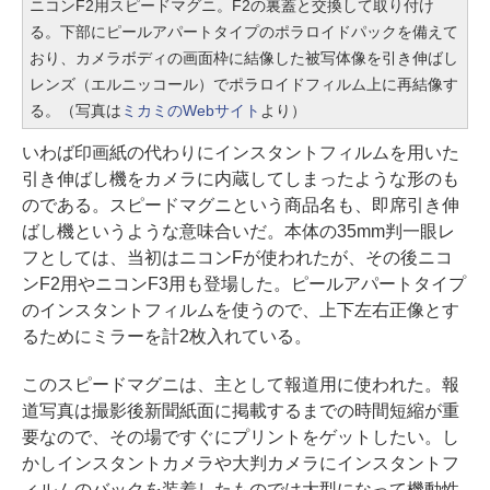
ニコンF2用スピードマグニ。F2の裏蓋と交換して取り付け
る。下部にピールアパートタイプのポラロイドパックを備えて
おり、カメラボディの画面枠に結像した被写体像を引き伸ばし
レンズ（エルニッコール）でポラロイドフィルム上に再結像す
る。（写真は
ミカミのWebサイト
より）
いわば印画紙の代わりにインスタントフィルムを用いた
引き伸ばし機をカメラに内蔵してしまったような形のも
のである。スピードマグニという商品名も、即席引き伸
ばし機というような意味合いだ。本体の35mm判一眼レ
フとしては、当初はニコンFが使われたが、その後ニコ
ンF2用やニコンF3用も登場した。ピールアパートタイプ
のインスタントフィルムを使うので、上下左右正像とす
るためにミラーを計2枚入れている。
このスピードマグニは、主として報道用に使われた。報
道写真は撮影後新聞紙面に掲載するまでの時間短縮が重
要なので、その場ですぐにプリントをゲットしたい。し
かしインスタントカメラや大判カメラにインスタントフ
ィルムのバックを装着したものでは大型になって機動性