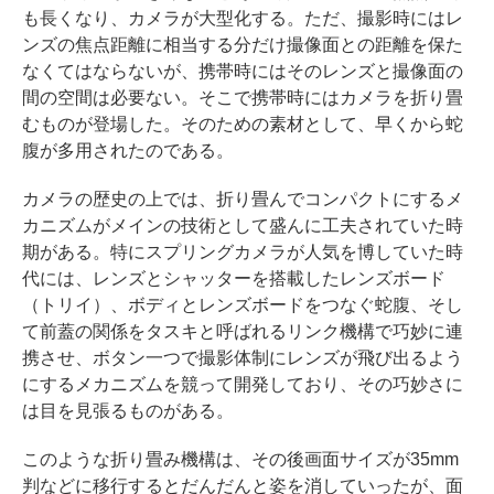
も長くなり、カメラが大型化する。ただ、撮影時にはレ
ンズの焦点距離に相当する分だけ撮像面との距離を保た
なくてはならないが、携帯時にはそのレンズと撮像面の
間の空間は必要ない。そこで携帯時にはカメラを折り畳
むものが登場した。そのための素材として、早くから蛇
腹が多用されたのである。
カメラの歴史の上では、折り畳んでコンパクトにするメ
カニズムがメインの技術として盛んに工夫されていた時
期がある。特にスプリングカメラが人気を博していた時
代には、レンズとシャッターを搭載したレンズボード
（トリイ）、ボディとレンズボードをつなぐ蛇腹、そし
て前蓋の関係をタスキと呼ばれるリンク機構で巧妙に連
携させ、ボタン一つで撮影体制にレンズが飛び出るよう
にするメカニズムを競って開発しており、その巧妙さに
は目を見張るものがある。
このような折り畳み機構は、その後画面サイズが35mm
判などに移行するとだんだんと姿を消していったが、面