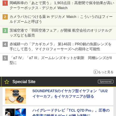
岡嶋和幸の「あとで買う」 1,903点目：高密閉で保冷効果が高い
クーラーボックス - デジカメ Watch
カメラバカにつける薬 in デジカメ Watch：こういうのはフィー
ルドズームと呼ぼう
茨城空港で「羽田空港フェア」が開催 航空会社のオリジナルグ
ッズなども販売
赤城耕一の「アカギカメラ」 第146回：PRO銘の魚眼レンズを
手にして思う、マイクロフォーサーズへの期待と可能性
「α7 IV」「α7 III」ズームレンズキットが刷新 同梱レンズがII
型に
もっと見る
Special Site
SOUNDPEATSのイヤカフ型イヤフォン「UU2
イヤーカフ」をイヤカフマニアが語る
ハイグレードテレビ「TCL Q7D Pro」。圧巻の
色彩美で映画＆ゲームが極上体験に