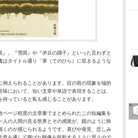
説』。『雪国』や『伊豆の踊子』といった言わずと
書はタイトル通り「掌（てのひら）に収まるような
に例えられることがあります。目の前の現象を端的
意味において、短い文章や単語で表現することは、
を持っていると私も感じることがあります。
数ページ程度の文章量でまとめられたこの短編集を
一人の人間の見る世界とその感覚が、鏡のように映
描くのが感じられるようです。喜びや発見、悲しみ
文章を通して朧げな映像を投影するように思うので