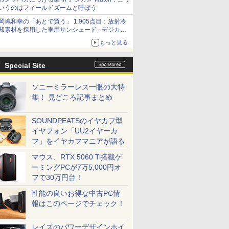
いうのはフィールドズームと呼ぼう
岡嶋和幸の「あとで買う」 1,905点目：放射冷
却素材を採用した車用サンシェード - デジカメ
Watch
もっと見る
Special Site
ソニーミラーレス一眼の大特
集！ 見どころ記事まとめ
SOUNDPEATSのイヤカフ型
イヤフォン「UU2イヤーカ
フ」をイヤカフマニアが語る
マウス、RTX 5060 Ti搭載ゲ
ーミングPCが7万5,000円オ
フで30万円台！
性能の良いお得な中古PC情
報はこのページでチェック！
レイズのパワーデザインホイ