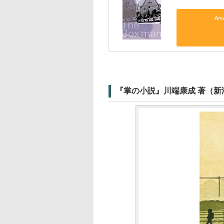
Am
『掌の小説』川端康成 著（新潮