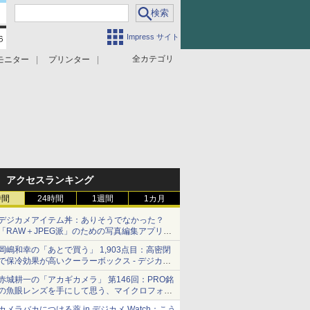
Impress サイト
全カテゴリ
モニター
プリンター
アクセスランキング
時間
24時間
1週間
1カ月
デジカメアイテム丼：ありそうでなかった？
「RAW＋JPEG派」のための写真編集アプリ
カメラデフォルトのJPEGを大切にする
岡嶋和幸の「あとで買う」 1,903点目：高密閉
「Filmator」
で保冷効果が高いクーラーボックス - デジカメ
Watch
赤城耕一の「アカギカメラ」 第146回：PRO銘
の魚眼レンズを手にして思う、マイクロフォー
サーズへの期待と可能性
カメラバカにつける薬 in デジカメ Watch：こう