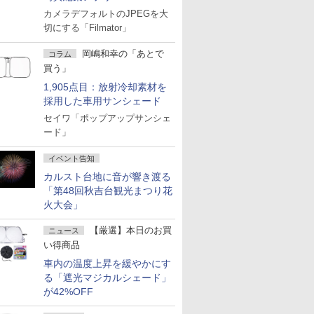
カメラデフォルトのJPEGを大
切にする「Filmator」
岡嶋和幸の「あとで
コラム
買う」
1,905点目：放射冷却素材を
採用した車用サンシェード
セイワ「ポップアップサンシェ
ード」
イベント告知
カルスト台地に音が響き渡る
「第48回秋吉台観光まつり花
火大会」
【厳選】本日のお買
ニュース
い得商品
車内の温度上昇を緩やかにす
る「遮光マジカルシェード」
が42%OFF