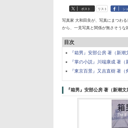
ポスト
リスト
シ
写真家 大和田良が、写真にまつわ
から、一見写真と関係が無さそうな
目次
『箱男』安部公房 著（新潮文
『掌の小説』川端康成 著（新
『東京百景』又吉直樹 著（角
『箱男』安部公房 著（新潮文庫