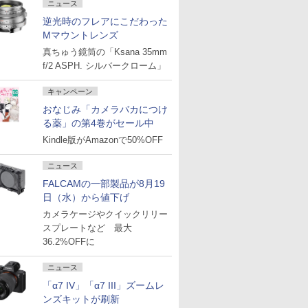
ニュース
逆光時のフレアにこだわった
Mマウントレンズ
真ちゅう鏡筒の「Ksana 35mm
f/2 ASPH. シルバークローム」
キャンペーン
おなじみ「カメラバカにつけ
る薬」の第4巻がセール中
Kindle版がAmazonで50%OFF
ニュース
FALCAMの一部製品が8月19
日（水）から値下げ
カメラケージやクイックリリー
スプレートなど 最大
36.2%OFFに
ニュース
「α7 IV」「α7 III」ズームレ
ンズキットが刷新