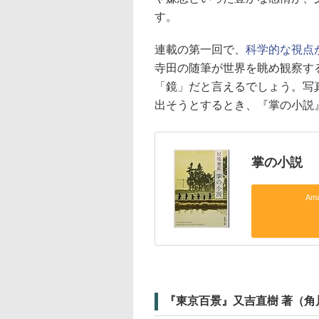
す。
連載の第一回で、
科学的な視点
寺田の随筆が世界を眺め観察す
「鏡」だと言えるでしょう。写
出そうとするとき、『掌の小説
掌の小説
Am
『東京百景』又吉直樹 著（角川