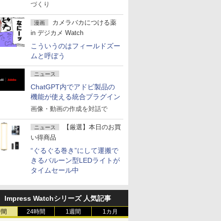
づくり
カメラバカにつける薬
漫画
in デジカメ Watch
こういうのはフィールドズー
ムと呼ぼう
ニュース
ChatGPT内でアドビ製品の
機能が使える統合プラグイン
画像・動画の作成を対話で
【厳選】本日のお買
ニュース
い得商品
“ぐるぐる巻き”にして運搬で
きるバルーン型LEDライトが
タイムセール中
Impress Watchシリーズ 人気記事
時間
24時間
1週間
1カ月