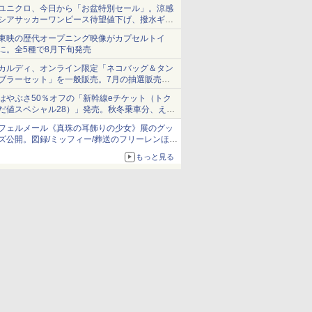
ユニクロ、今日から「お盆特別セール」。涼感
シアサッカーワンピース待望値下げ、撥水ギア
ショーツは1990円に
東映の歴代オープニング映像がカプセルトイ
に。全5種で8月下旬発売
カルディ、オンライン限定「ネコバッグ＆タン
ブラーセット」を一般販売。7月の抽選販売の
当選無効分
はやぶさ50％オフの「新幹線eチケット（トク
だ値スペシャル28）」発売。秋冬乗車分、えき
ねっと限定
フェルメール《真珠の耳飾りの少女》展のグッ
ズ公開。図録/ミッフィー/葬送のフリーレンほ
か、注目ブランドコラボが実現
もっと見る