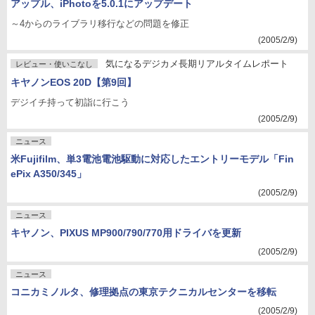
アップル、iPhotoを5.0.1にアップデート
～4からのライブラリ移行などの問題を修正
(2005/2/9)
気になるデジカメ長期リアルタイムレポート
レビュー・使いこなし
キヤノンEOS 20D【第9回】
デジイチ持って初詣に行こう
(2005/2/9)
ニュース
米Fujifilm、単3電池電池駆動に対応したエントリーモデル「Fin
ePix A350/345」
(2005/2/9)
ニュース
キヤノン、PIXUS MP900/790/770用ドライバを更新
(2005/2/9)
ニュース
コニカミノルタ、修理拠点の東京テクニカルセンターを移転
(2005/2/9)