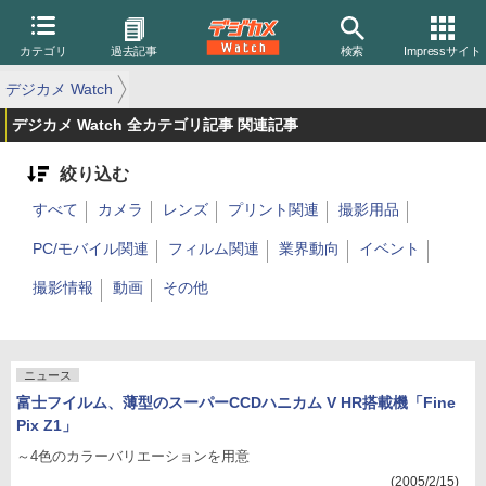
カテゴリ
過去記事
検索
Impressサイト
デジカメ Watch
デジカメ Watch 全カテゴリ記事 関連記事
絞り込む
すべて
カメラ
レンズ
プリント関連
撮影用品
PC/モバイル関連
フィルム関連
業界動向
イベント
撮影情報
動画
その他
ニュース
富士フイルム、薄型のスーパーCCDハニカム V HR搭載機「Fine
Pix Z1」
～4色のカラーバリエーションを用意
(2005/2/15)