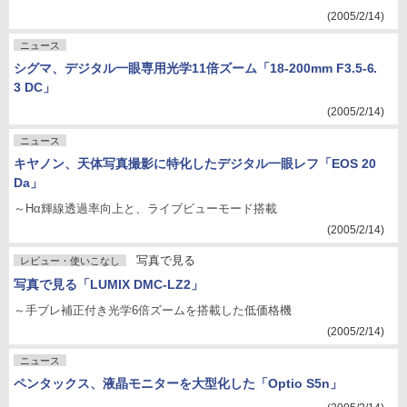
(2005/2/14)
ニュース
シグマ、デジタル一眼専用光学11倍ズーム「18-200mm F3.5-6.
3 DC」
(2005/2/14)
ニュース
キヤノン、天体写真撮影に特化したデジタル一眼レフ「EOS 20
Da」
～Hα輝線透過率向上と、ライブビューモード搭載
(2005/2/14)
写真で見る
レビュー・使いこなし
写真で見る「LUMIX DMC-LZ2」
～手ブレ補正付き光学6倍ズームを搭載した低価格機
(2005/2/14)
ニュース
ペンタックス、液晶モニターを大型化した「Optio S5n」