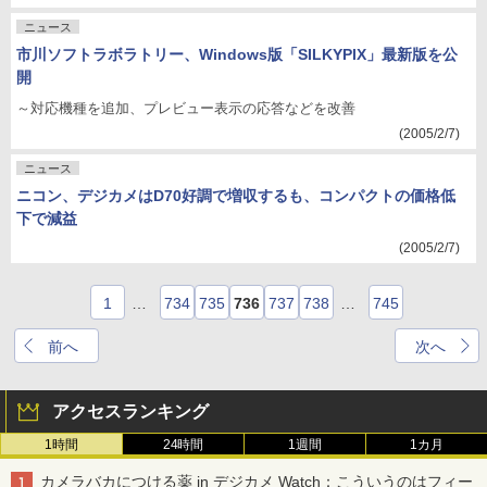
ニュース
市川ソフトラボラトリー、Windows版「SILKYPIX」最新版を公
開
～対応機種を追加、プレビュー表示の応答などを改善
(2005/2/7)
ニュース
ニコン、デジカメはD70好調で増収するも、コンパクトの価格低
下で減益
(2005/2/7)
1
…
734
735
736
737
738
…
745
前へ
次へ
アクセスランキング
1時間
24時間
1週間
1カ月
カメラバカにつける薬 in デジカメ Watch：こういうのはフィー