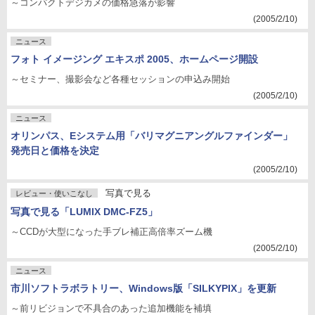
～コンパクトデジカメの価格急落が影響
(2005/2/10)
ニュース
フォト イメージング エキスポ 2005、ホームページ開設
～セミナー、撮影会など各種セッションの申込み開始
(2005/2/10)
ニュース
オリンパス、Eシステム用「バリマグニアングルファインダー」
発売日と価格を決定
(2005/2/10)
写真で見る
レビュー・使いこなし
写真で見る「LUMIX DMC-FZ5」
～CCDが大型になった手ブレ補正高倍率ズーム機
(2005/2/10)
ニュース
市川ソフトラボラトリー、Windows版「SILKYPIX」を更新
～前リビジョンで不具合のあった追加機能を補填