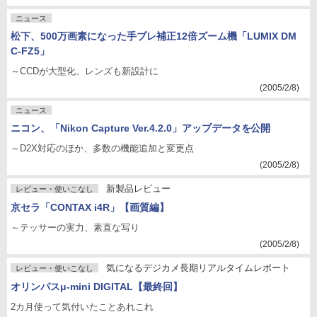
ニュース
松下、500万画素になった手ブレ補正12倍ズーム機「LUMIX DM
C-FZ5」
～CCDが大型化、レンズも新設計に
(2005/2/8)
ニュース
ニコン、「Nikon Capture Ver.4.2.0」アップデータを公開
～D2X対応のほか、多数の機能追加と変更点
(2005/2/8)
新製品レビュー
レビュー・使いこなし
京セラ「CONTAX i4R」【画質編】
～テッサーの実力、素直な写り
(2005/2/8)
気になるデジカメ長期リアルタイムレポート
レビュー・使いこなし
オリンパスμ-mini DIGITAL【最終回】
2カ月使って気付いたことあれこれ