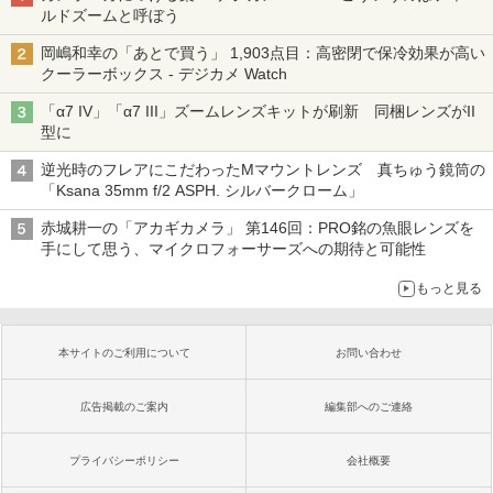
ルドズームと呼ぼう
岡嶋和幸の「あとで買う」 1,903点目：高密閉で保冷効果が高い
クーラーボックス - デジカメ Watch
「α7 IV」「α7 III」ズームレンズキットが刷新 同梱レンズがII
型に
逆光時のフレアにこだわったMマウントレンズ 真ちゅう鏡筒の
「Ksana 35mm f/2 ASPH. シルバークローム」
赤城耕一の「アカギカメラ」 第146回：PRO銘の魚眼レンズを
手にして思う、マイクロフォーサーズへの期待と可能性
もっと見る
本サイトのご利用について
お問い合わせ
広告掲載のご案内
編集部へのご連絡
プライバシーポリシー
会社概要