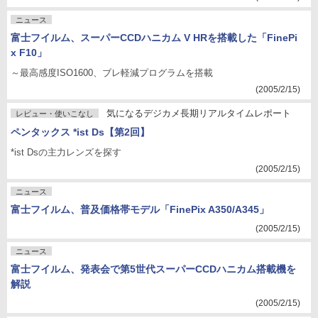
ニュース
富士フイルム、スーパーCCDハニカム V HRを搭載した「FinePi
x F10」
～最高感度ISO1600、ブレ軽減プログラムを搭載
(2005/2/15)
気になるデジカメ長期リアルタイムレポート
レビュー・使いこなし
ペンタックス *ist Ds【第2回】
*ist Dsの主力レンズを探す
(2005/2/15)
ニュース
富士フイルム、普及価格帯モデル「FinePix A350/A345」
(2005/2/15)
ニュース
富士フイルム、発表会で第5世代スーパーCCDハニカム搭載機を
解説
(2005/2/15)