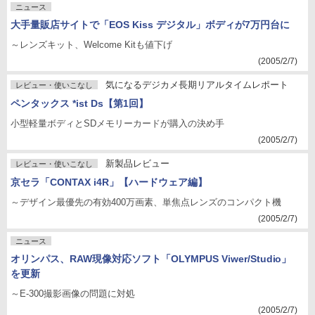
ニュース
大手量販店サイトで「EOS Kiss デジタル」ボディが7万円台に
～レンズキット、Welcome Kitも値下げ
(2005/2/7)
気になるデジカメ長期リアルタイムレポート
レビュー・使いこなし
ペンタックス *ist Ds【第1回】
小型軽量ボディとSDメモリーカードが購入の決め手
(2005/2/7)
新製品レビュー
レビュー・使いこなし
京セラ「CONTAX i4R」【ハードウェア編】
～デザイン最優先の有効400万画素、単焦点レンズのコンパクト機
(2005/2/7)
ニュース
オリンパス、RAW現像対応ソフト「OLYMPUS Viwer/Studio」
を更新
～E-300撮影画像の問題に対処
(2005/2/7)