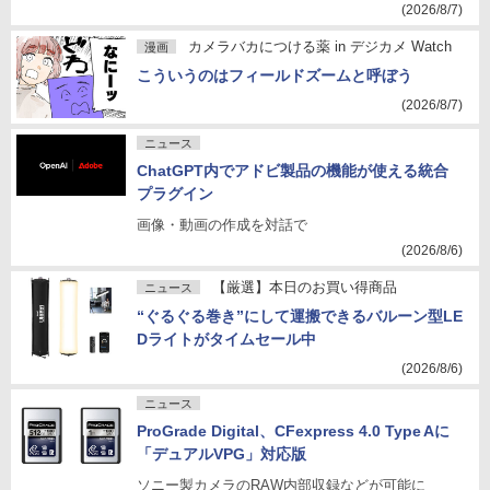
(2026/8/7)
カメラバカにつける薬 in デジカメ Watch
漫画
こういうのはフィールドズームと呼ぼう
(2026/8/7)
ニュース
ChatGPT内でアドビ製品の機能が使える統合
プラグイン
画像・動画の作成を対話で
(2026/8/6)
【厳選】本日のお買い得商品
ニュース
“ぐるぐる巻き”にして運搬できるバルーン型LE
Dライトがタイムセール中
(2026/8/6)
ニュース
ProGrade Digital、CFexpress 4.0 Type Aに
「デュアルVPG」対応版
ソニー製カメラのRAW内部収録などが可能に