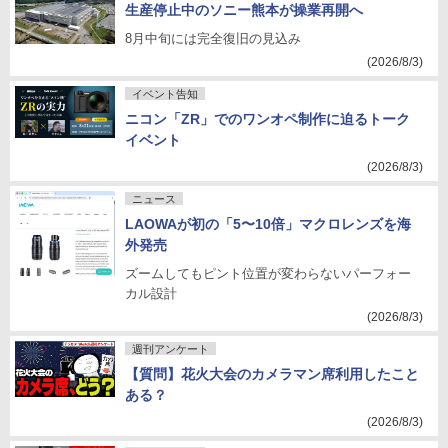
生産停止中のソニー熊本が操業再開へ
8月中旬には完全復旧の見込み
(2026/8/3)
イベント告知
ニコン「ZR」でのワンオペ制作に迫るトーク
イベント
(2026/8/3)
ニュース
LAOWAが初の「5〜10倍」マクロレンズを海
外発売
ズームしてもピント位置が変わらないパーフォー
カル設計
(2026/8/3)
週刊アンケート
【質問】花火大会のカメラマン席利用したこと
ある？
(2026/8/3)