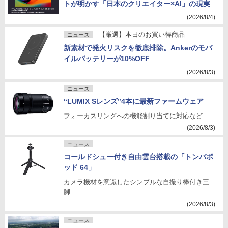
トが明かす「日本のクリエイター×AI」の現実
(2026/8/4)
【厳選】本日のお買い得商品
ニュース
新素材で発火リスクを徹底排除。Ankerのモバ
イルバッテリーが10%OFF
(2026/8/3)
ニュース
“LUMIX Sレンズ”4本に最新ファームウェア
フォーカスリングへの機能割り当てに対応など
(2026/8/3)
ニュース
コールドシュー付き自由雲台搭載の「トンパポ
ッド 64」
カメラ機材を意識したシンプルな自撮り棒付き三
脚
(2026/8/3)
ニュース