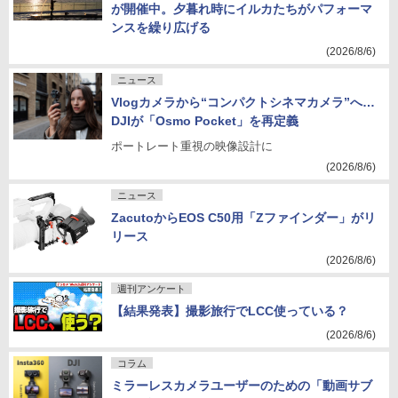
が開催中。夕暮れ時にイルカたちがパフォーマ
ンスを繰り広げる
(2026/8/6)
ニュース
Vlogカメラから“コンパクトシネマカメラ”へ…
DJIが「Osmo Pocket」を再定義
ポートレート重視の映像設計に
(2026/8/6)
ニュース
ZacutoからEOS C50用「Zファインダー」がリ
リース
(2026/8/6)
週刊アンケート
【結果発表】撮影旅行でLCC使っている？
(2026/8/6)
コラム
ミラーレスカメラユーザーのための「動画サブ