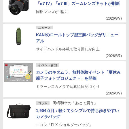
「α7 IV」「α7 III」ズームレンズキットが刷新
同梱レンズがII型に
(2026/8/7)
ニュース
KANIのロールトップ型三脚バッグがリニュー
アル
サイドハンドル搭載で取り回しが向上
(2026/8/7)
イベント告知
カメラのキタムラ、無料体験イベント「夏休み
親子フォトプロジェクト」を開催
ミラーレスカメラで写真絵日記づくり
(2026/8/7)
岡嶋和幸の「あとで買う」
コラム
1,904点目：軽くてシンプルで持ち歩きやすい
カメラバッグ
ニコン「FLX ショルダーバッグ」