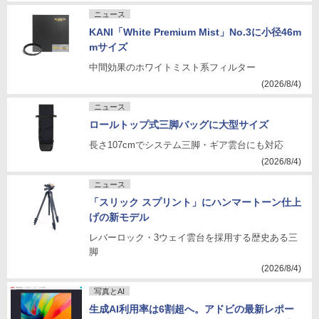
ニュース
KANI「White Premium Mist」No.3に小径46m
mサイズ
中間効果のホワイトミスト系フィルター
(2026/8/4)
ニュース
ロールトップ式三脚バッグに大型サイズ
長さ107cmでシステム三脚・ギア雲台にも対応
(2026/8/4)
ニュース
「スリック スプリント」にハンマートーン仕上
げの新モデル
レバーロック・3ウェイ雲台を採用する歴史ある三
脚
(2026/8/4)
写真とAI
生成AI利用率は6割超へ。アドビの最新レポー