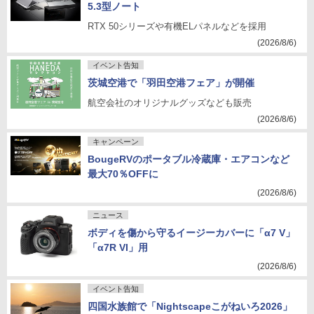
5.3型ノート
RTX 50シリーズや有機ELパネルなどを採用
(2026/8/6)
イベント告知
茨城空港で「羽田空港フェア」が開催
航空会社のオリジナルグッズなども販売
(2026/8/6)
キャンペーン
BougeRVのポータブル冷蔵庫・エアコンなど
最大70％OFFに
(2026/8/6)
ニュース
ボディを傷から守るイージーカバーに「α7 V」
「α7R VI」用
(2026/8/6)
イベント告知
四国水族館で「Nightscapeこがねいろ2026」