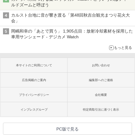
ルドズームと呼ぼう
カルスト台地に音が響き渡る「第48回秋吉台観光まつり花火大
会」
岡嶋和幸の「あとで買う」 1,905点目：放射冷却素材を採用した
車用サンシェード - デジカメ Watch
もっと見る
本サイトのご利用について
お問い合わせ
広告掲載のご案内
編集部へのご連絡
プライバシーポリシー
会社概要
インプレスグループ
特定商取引法に基づく表示
PC版で見る