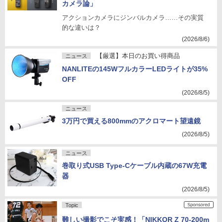
カメラ論」
アクションカメラにジンバルカメラ……その実質
的な違いは？
(2026/8/6)
【厳選】本日のお買い得商品
ニュース
NANLITEの145WフルカラーLEDライトが35%
OFF
(2026/8/5)
ニュース
3万円で買える800mmのアクロマート望遠鏡
(2026/8/5)
ニュース
巻取り式USB Type-Cケーブル内蔵の67W充電
器
(2026/8/5)
Topic
難しい撮影でこそ実感！「NIKKOR Z 70-200m