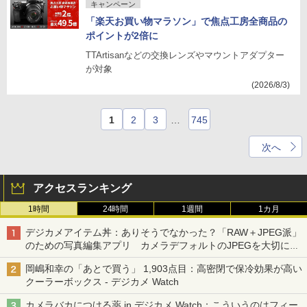
キャンペーン
「楽天お買い物マラソン」で焦点工房全商品の
ポイントが2倍に
TTArtisanなどの交換レンズやマウントアダプター
が対象
(2026/8/3)
1
2
3
…
745
次へ
アクセスランキング
1時間
24時間
1週間
1カ月
デジカメアイテム丼：ありそうでなかった？「RAW＋JPEG派」
のための写真編集アプリ カメラデフォルトのJPEGを大切にす
る「Filmator」
岡嶋和幸の「あとで買う」 1,903点目：高密閉で保冷効果が高い
クーラーボックス - デジカメ Watch
カメラバカにつける薬 in デジカメ Watch：こういうのはフィー