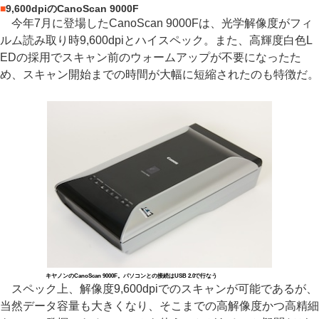
■
9,600dpiのCanoScan 9000F
今年7月に登場したCanoScan 9000Fは、光学解像度がフィ
ルム読み取り時9,600dpiとハイスペック。また、高輝度白色L
EDの採用でスキャン前のウォームアップが不要になったた
め、スキャン開始までの時間が大幅に短縮されたのも特徴だ。
キヤノンのCanoScan 9000F。パソコンとの接続はUSB 2.0で行なう
スペック上、解像度9,600dpiでのスキャンが可能であるが、
当然データ容量も大きくなり、そこまでの高解像度かつ高精細