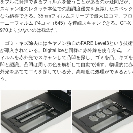
をフルに発揮できるフィルムを使うことがあるのか疑問だが、
スキャン後のレタッチ本位での諧調度優先を意識したスペック
なら納得できる。35mmフィルムスリーブで最大12コマ、ブロ
ーニーフィルムで4コマ（645）を連続スキャンできる。GT-X
970より少ないのは残念だ。
ゴミ・キズ除去にはキヤノン独自のFARE Level3という技術
が導入されている。Digital Iceと同様に赤外線を使う方式。フ
ィルムを赤外光でスキャンして凸凹を探し、ゴミを凸、キズを
凹と認識。凸凹は周りの色を解析して自動で消す。物理的に赤
外光をあててゴミを探している分、高精度に処理ができるとい
う。