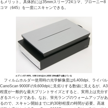
もメリット。具体的には35mmスリーブ24コマ、ブローニー8
コマ（645）を一度にスキャンできる。
エプソンGT-X970。USB 2.0のほかにIEEE 1394a端子も備えている
フィルムホルダー使用時の光学解像度は6,400dpi、ライバル
CanoScan 9000Fの9,600dpiに見劣りする数値に見えるが、A3
程度が一般的な最大プリントサイズとすると、実用上は充分す
ぎるスペックである。なお、蛍光ランプのウォームアップがあ
るので、スキャン開始までに約30秒程度の時間が必要。高速