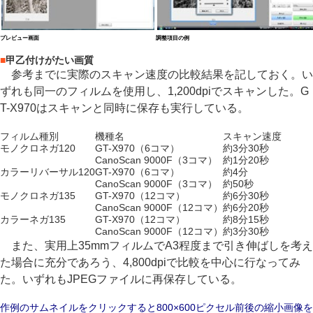
プレビュー画面
調整項目の例
■
甲乙付けがたい画質
参考までに実際のスキャン速度の比較結果を記しておく。い
ずれも同一のフィルムを使用し、1,200dpiでスキャンした。G
T-X970はスキャンと同時に保存も実行している。
フィルム種別
機種名
スキャン速度
モノクロネガ120
GT-X970（6コマ）
約3分30秒
CanoScan 9000F（3コマ）
約1分20秒
カラーリバーサル120
GT-X970（6コマ）
約4分
CanoScan 9000F（3コマ）
約50秒
モノクロネガ135
GT-X970（12コマ）
約6分30秒
CanoScan 9000F（12コマ）
約6分20秒
カラーネガ135
GT-X970（12コマ）
約8分15秒
CanoScan 9000F（12コマ）
約3分30秒
また、実用上35mmフィルムでA3程度まで引き伸ばしを考え
た場合に充分であろう、4,800dpiで比較を中心に行なってみ
た。いずれもJPEGファイルに再保存している。
作例のサムネイルをクリックすると800×600ピクセル前後の縮小画像を