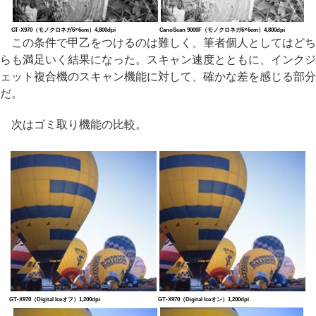
GT-X970（モノクロネガ6×6cm）4,800dpi
CanoScan 9000F（モノクロネガ6×6cm）4,800dpi
この条件で甲乙をつけるのは難しく、筆者個人としてはどち
らも満足いく結果になった。スキャン速度とともに、インクジ
ェット複合機のスキャン機能に対して、確かな差を感じる部分
だ。
次はゴミ取り機能の比較。
GT-X970（Digital Iceオフ）1,200dpi
GT-X970（Digital Iceオン）1,200dpi