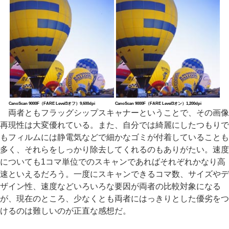
CanoScan 9000F（FARE Level3オフ）9,600dpi
CanoScan 9000F（FARE Level3オン）1,200dpi
両者ともフラッグシップスキャナーということで、その画像
再現性は大変優れている。また、自分では綺麗にしたつもりで
もフィルムには静電気などで細かなゴミが付着していることも
多く、それらをしっかり除去してくれるのもありがたい。速度
についても1コマ単位でのスキャンであればそれぞれかなり高
速といえるだろう。一度にスキャンできるコマ数、サイズやデ
ザイン性、速度などいろいろな要因が両者の比較対象になる
が、現在のところ、少なくとも両者にはっきりとした優劣をつ
けるのは難しいのが正直な感想だ。