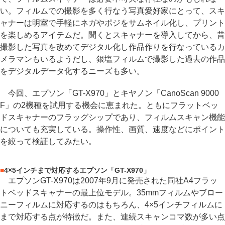
い。フィルムでの撮影を多く行なう写真愛好家にとって、スキ
ャナーは明室で手軽にネガやポジをサムネイル化し、プリント
を楽しめるアイテムだ。聞くとスキャナーを導入してから、昔
撮影した写真を改めてデジタル化し作品作りを行なっているカ
メラマンもいるようだし、銀塩フィルムで撮影した過去の作品
をデジタルデータ化するニーズも多い。
今回、エプソン「GT-X970」とキヤノン「CanoScan 9000
F」の2機種を試用する機会に恵まれた。ともにフラットベッ
ドスキャナーのフラッグシップであり、フィルムスキャン機能
についても充実している。操作性、画質、速度などにポイント
を絞って検証してみたい。
■
4×5インチまで対応するエプソン「GT-X970」
エプソンGT-X970は2007年9月に発売された同社A4フラッ
トベッドスキャナーの最上位モデル。35mmフィルムやブロー
ニーフィルムに対応するのはもちろん、4×5インチフィルムに
まで対応する点が特徴だ。また、連続スキャンコマ数が多い点