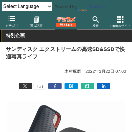
Powered by
Translate
デジカメ Watch
撮影用品
記録メディア/カードリーダー
サンデ
カテゴリ
過去記事
検索
Impressサイト
特別企画
サンディスク エクストリームの高速SD&SSDで快
適写真ライフ
木村琢磨
2022年3月22日 07:00
リスト