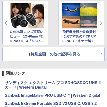
OMDS新レンズ実写レ
飛行機撮影と鉄道撮影
ビュー「12-40mm F2.
におすすめのPICK UP
8 PRO II」&「40-150
LENS（トキナー編）
mm F4.0 PRO」…そ
して赤城耕一が感じた
［特別企画］の他の記事を見る
OM-1の魅力とは？
関連リンク
サンディスク エクストリーム プロ SDHC/SDXC UHS-II
カード | Western Digital
SanDisk ImageMate® PRO USB-C™ | Western Digital
SanDisk Extreme Portable SSD V2 USB-C, USB 3.2