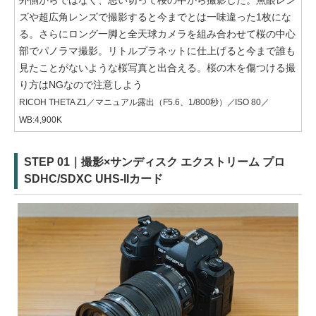
外側からではなく、思い切って桜の中から撮影した。魚眼レン
ズや超広角レンズで撮影すると今までとは一味違った1枚にな
る。さらにロング一脚と全天球カメラを組み合わせて桜の中心
部でパノラマ撮影。リトルプラネットに仕上げると今まで誰も
見たことがないような桜写真と出合える。桜の木を傷つける撮
り方はNGなので注意しよう
RICOH THETA Z1／マニュアル露出（F5.6、1/800秒）／ISO 80／
WB:4,900K
STEP 01｜撮影×サンディスク エクストリーム プロ
SDHC/SDXC UHS-IIカード