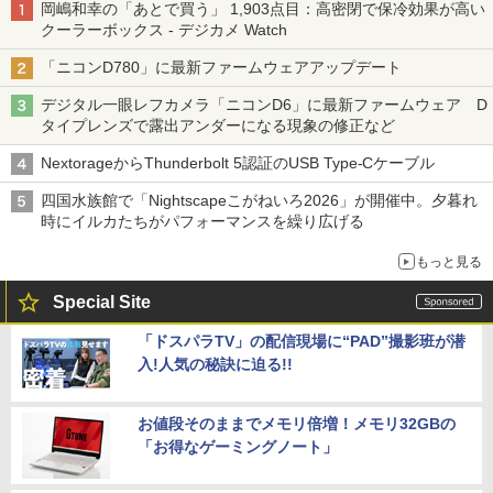
岡嶋和幸の「あとで買う」 1,903点目：高密閉で保冷効果が高い
クーラーボックス - デジカメ Watch
「ニコンD780」に最新ファームウェアアップデート
デジタル一眼レフカメラ「ニコンD6」に最新ファームウェア D
タイプレンズで露出アンダーになる現象の修正など
NextorageからThunderbolt 5認証のUSB Type-Cケーブル
四国水族館で「Nightscapeこがねいろ2026」が開催中。夕暮れ
時にイルカたちがパフォーマンスを繰り広げる
もっと見る
Special Site
「ドスパラTV」の配信現場に“PAD”撮影班が潜
入!人気の秘訣に迫る!!
お値段そのままでメモリ倍増！メモリ32GBの
「お得なゲーミングノート」