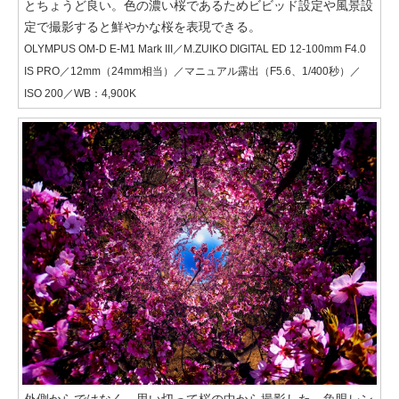
とちょうど良い。色の濃い桜であるためビビッド設定や風景設
定で撮影すると鮮やかな桜を表現できる。
OLYMPUS OM-D E-M1 Mark III／M.ZUIKO DIGITAL ED 12-100mm F4.0
IS PRO／12mm（24mm相当）／マニュアル露出（F5.6、1/400秒）／
ISO 200／WB：4,900K