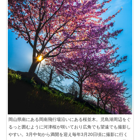
岡山県南にある岡南飛行場沿いにある桜並木。児島湖周辺をぐ
るっと囲むように河津桜が咲いており広角でも望遠でも撮影し
やすい。3月中旬から満開を迎え毎年3月20日頃に撮影に行く