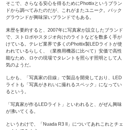
そこで、さらなる安心を得るためにPhottixというブラン
ドから調べてみたのだが、これがまたユニーク。バック
グラウンドが興味深いブランドでもある。
来歴を要約すると、2007年に写真家が設立したブランド
で、ストロボやスタジオ向けのライトなどを数多く手が
けている。テレビ業界で多くのPhottix製LEDライトが使
われているらしく、（業務用機器に比べて）安価で高性
能なため、ロケの現場でタレントを照らす照明として人
気のようだ。
しかも、「写真家の目線」で製品を開発しており、LED
ライトも「写真がきれいに撮れるスペック」になってい
るという。
「写真家が作るLEDライト」といわれると、がぜん興味
が沸いてくる。
というわけで、「Nuada R3 II」についてあれこれとチェ