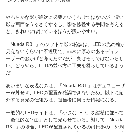
かって突然に薄くなるような質感
やわらかな影が絶対に必要というわけではないが、濃い
影は画面をうるさくするし、影を修整する手間を考える
と、きれいにぼけているほうが扱いやすい。
「Nuada R3 II」のソフトな影の秘訣は、LEDの光の粒が
見えないくらいに不透明で、非常に厚みのあるディフュ
ーザーのおかげと考えたのだが、実はそうではないらし
い。どうやら、LEDの並べ方に工夫を凝らしているよう
だ。
あいまいな表現なのは、「Nuada R3 II」はデュフューザ
ーが外せず、LEDの配置が確認できないため。以下に紹
介する発光の仕組みは、担当者に伺った情報になる。
一般的なLEDライトは、「小さなLED」を縦横に並べて
「疑似的な平面」として光らせている。対して「Nuada
R3 II」の場合、LEDが配置されているのは円盤の「外周