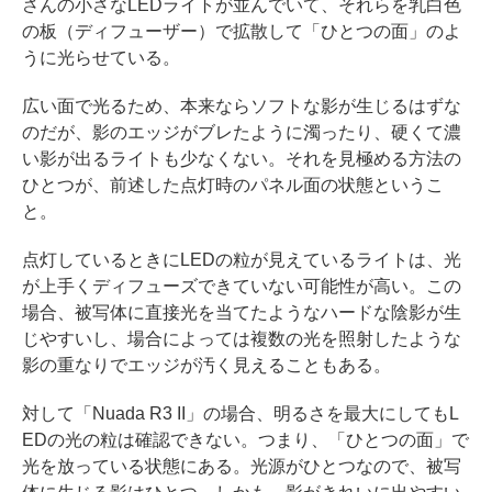
さんの小さなLEDライトが並んでいて、それらを乳白色
の板（ディフューザー）で拡散して「ひとつの面」のよ
うに光らせている。
広い面で光るため、本来ならソフトな影が生じるはずな
のだが、影のエッジがブレたように濁ったり、硬くて濃
い影が出るライトも少なくない。それを見極める方法の
ひとつが、前述した点灯時のパネル面の状態というこ
と。
点灯しているときにLEDの粒が見えているライトは、光
が上手くディフューズできていない可能性が高い。この
場合、被写体に直接光を当てたようなハードな陰影が生
じやすいし、場合によっては複数の光を照射したような
影の重なりでエッジが汚く見えることもある。
対して「Nuada R3 II」の場合、明るさを最大にしてもL
EDの光の粒は確認できない。つまり、「ひとつの面」で
光を放っている状態にある。光源がひとつなので、被写