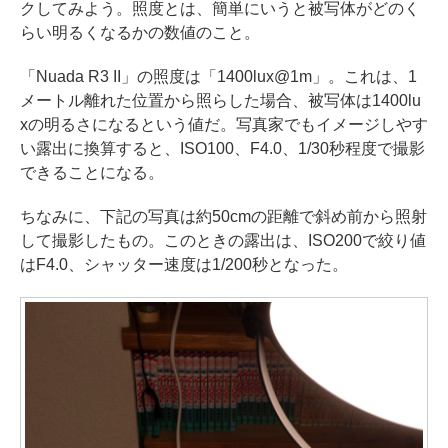
クしてみよう。照度とは、簡単にいうと被写体がどのく
らい明るくなるかの数値のこと。
「Nuada R3 II」の照度は「1400lux@1m」。これは、1
メートル離れた位置から照らした場合、被写体は1400lu
xの明るさになるという値だ。写真家でもイメージしやす
い露出に換算すると、ISO100、F4.0、1/30秒程度で撮影
できることになる。
ちなみに、下記の写真は約50cmの距離で斜め前から照射
して撮影したもの。このときの露出は、ISO200で絞り値
はF4.0、シャッター速度は1/200秒となった。