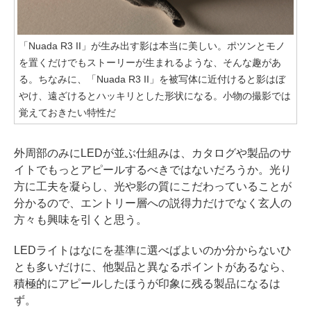
「Nuada R3 II」が生み出す影は本当に美しい。ポツンとモノ
を置くだけでもストーリーが生まれるような、そんな趣があ
る。ちなみに、「Nuada R3 II」を被写体に近付けると影はぼ
やけ、遠ざけるとハッキリとした形状になる。小物の撮影では
覚えておきたい特性だ
外周部のみにLEDが並ぶ仕組みは、カタログや製品のサ
イトでもっとアピールするべきではないだろうか。光り
方に工夫を凝らし、光や影の質にこだわっていることが
分かるので、エントリー層への説得力だけでなく玄人の
方々も興味を引くと思う。
LEDライトはなにを基準に選べばよいのか分からないひ
とも多いだけに、他製品と異なるポイントがあるなら、
積極的にアピールしたほうが印象に残る製品になるは
ず。