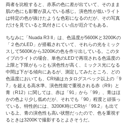
両者を比較すると、赤系の色に差が出ていて、そのまま
肌の色にも影響が及んでいる感じ。演色性が低いライト
は特定の色が抜けたような色彩になるのだが、その写真
だけを見ていると気付きにくい点が厄介でもある。
ちなみに「Nuada R3 II」は、色温度が5600Kと3200Kの
「２色のLED」が搭載されていて、それらの光をミック
スして5600Kから3200Kの色を作り出している。このタ
イプのライトの場合、単色のLEDで再現される色温度の
上限と下限がもっとも演色性が高く、ミックス光になる
中間は下がる傾向にあるが、測定してみたところ、どの
色温度においても、CRI値はカタログスペック以上の「9
7」を超える高水準。演色性能で重視される赤（R9）と
青（R12）に関しては、赤は「91」から「99」、青はほ
かの色より少し低めだが、それでも「90」程度と頑張っ
ている。特性的には、3200K時にCRIが「99.2」も出て
いる上、青の演色性も高い状態だったので、色を重視す
るときは3200Kで撮影するとよさそうだ。