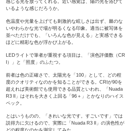
感じる光を放ってくれる。近い感覚は、陽の光を浴びて
いるような感じだろうか。
色温度や光量を上げても刺激的な眩しさは出ず、棘のな
いやわらかな光で場が明るくなる印象。適当に被写体を
並べただけでも、「いろんな色が見える」と実感できる
ほどに精彩な色が浮かび上がる。
LEDライトで筆者が重視する項目は、「演色評価数（CR
I）」と「照度」のふたつ。
前者は色の正確さで、太陽光を「100」として、どの程
度のクオリティなのかを知ることができる。CRIが90を
超えれば美術館でも使用できる品質といわれ、「Nuada
R3 II」はそれを大きく上回る「96＋」とかなりのハイス
ペック。
とはいうものの、「きれいな光です。すごいです」では
説得力に欠けるので、実際に「Nuada R3 II」の演色性が
どの程度なのかを測定してみた。