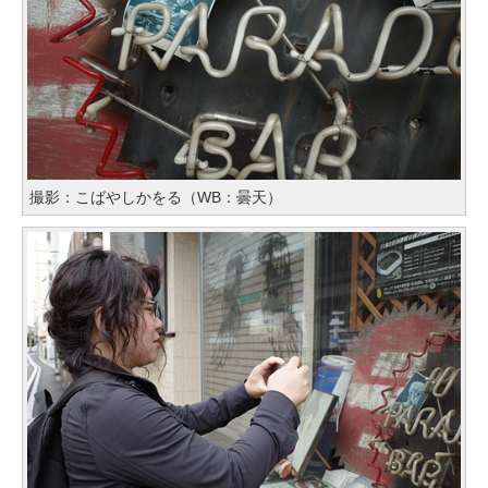
撮影：こばやしかをる（WB：曇天）