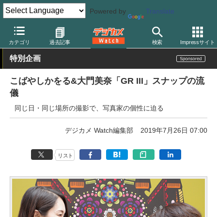
Powered by
Translate
デジカメ Watch
カメラ
レンズ一体型（コンパクト）カメラ
リ
カテゴリ
過去記事
検索
Impressサイト
特別企画
こばやしかをる&大門美奈「GR III」スナップの流
儀
同じ日・同じ場所の撮影で、写真家の個性に迫る
デジカメ Watch編集部
2019年7月26日 07:00
リスト