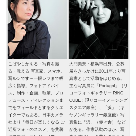
こばやしかをる：写真を撮
大門美奈：横浜市出身。公募
る・教える 写真家。スマホ、
展をきっかけに2011年より写
写ルンです～一眼レフまで幅
真家として活動をはじめる。
広く指導。フォトアドバイ
主な写真展に「Portugal」（リ
ス、制作・企画、執筆、プロ
コーフォトギャラリー RING
デュース・ディレクションま
CUBE：現リコーイメージング
でをフィールドとするクリエ
スクエア銀座）、「浜」（キ
イターでもある。日本カメラ
ヤノンギャラリー銀座他）写
社より「毎日が楽しくなる ご
真集に「浜」（赤々舎） など
近所フォトのススメ」を共著
がある。作家活動のほか、写