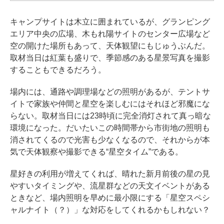
キャンプサイトは木立に囲まれているが、グランピング
エリア中央の広場、木もれ陽サイトのセンター広場など
空の開けた場所もあって、天体観望にもじゅうぶんだ。
取材当日は紅葉も盛りで、季節感のある星景写真を撮影
することもできるだろう。
場内には、通路や調理場などの照明があるが、テントサ
イトで家族や仲間と星空を楽しむにはそれほど邪魔にな
らない。取材当日には23時頃に完全消灯されて真っ暗な
環境になった。だいたいこの時間帯から市街地の照明も
消されてくるので光害も少なくなるので、それからが本
気で天体観察や撮影できる“星空タイム”である。
星好きの利用が増えてくれば、晴れた新月前後の星の見
やすいタイミングや、流星群などの天文イベントがある
ときなど、場内照明を早めに最小限にする「星空スペシ
ャルナイト（？）」な対応をしてくれるかもしれない？