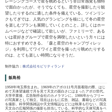
レーシングコースで星を眺めるという非日常感覚も独特
で面白かったが、そうでなくても、星空を撮影したり観
望したりするのに適した条件を備えている。ツインリン
クもてぎでは、人気のグランピングを核にして冬の星空
を楽しむプランも展開していくとのこと。詳しくはホー
ムページなどで確認して欲しいが、ファミリーで、ある
いは星好きグループで星空を満喫したいという方々には
特におすすめできる。「森と星空のキャンプヴィレッ
ジ」を利用してワイワイと星空を撮ったり眺めたりする
のは、とても楽しい時間になりそうだ。
制作協力：
株式会社モビリティランド
飯島裕
1958年埼玉県生まれ。1969年のアポロ11号月面着陸の際、はじ
めて天体望遠鏡で月を見て天文の面白さにはまったアポロ世代。
大学卒業後、広告制作会社のカメラマンに。1986年からフリー
の写真家として独立。現在はおもに広告、雑誌、書籍などの写真
を撮影。科学関係雑誌や天文情報誌などには執筆も行ない、国立
天文台の広報関係の撮影も担当している。科学的な天体写真をベ