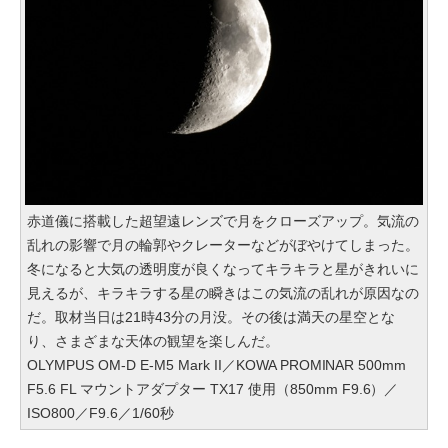
赤道儀に搭載した超望遠レンズで月をクローズアップ。気流の
乱れの影響で月の輪郭やクレーターなどがぼやけてしまった。
冬になると大気の透明度が良くなってキラキラと星がきれいに
見えるが、キラキラする星の瞬きはこの気流の乱れが原因なの
だ。取材当日は21時43分の月没。その後は満天の星空とな
り、さまざまな天体の観望を楽しんだ。
OLYMPUS OM-D E-M5 Mark II／KOWA PROMINAR 500mm
F5.6 FL マウントアダプター TX17 使用（850mm F9.6）／
ISO800／F9.6／1/60秒