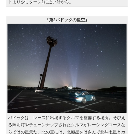
トより少しターン1に近い所から。
『第2パドックの星空』
パドックは、レースに出場するクルマを整備する場所。そびえ
る照明灯やチューンナップされたクルマがレーシングコースな
らではの星景だ。北の空には、北極星をはさんで北斗七星とカ