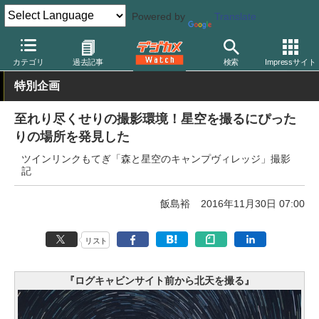
Powered by
Translate
デジカメ Watch
カメラ
ミラーレスカメラ
オリンパス
カテゴリ
過去記事
検索
Impressサイト
特別企画
至れり尽くせりの撮影環境！星空を撮るにぴった
りの場所を発見した
ツインリンクもてぎ「森と星空のキャンプヴィレッジ」撮影
記
飯島裕
2016年11月30日 07:00
リスト
『ログキャビンサイト前から北天を撮る』