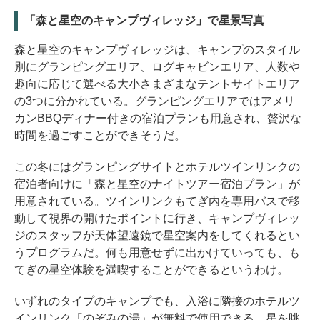
「森と星空のキャンプヴィレッジ」で星景写真
森と星空のキャンプヴィレッジは、キャンプのスタイル
別にグランピングエリア、ログキャビンエリア、人数や
趣向に応じて選べる大小さまざまなテントサイトエリア
の3つに分かれている。グランピングエリアではアメリ
カンBBQディナー付きの宿泊プランも用意され、贅沢な
時間を過ごすことができそうだ。
この冬にはグランピングサイトとホテルツインリンクの
宿泊者向けに「森と星空のナイトツアー宿泊プラン」が
用意されている。ツインリンクもてぎ内を専用バスで移
動して視界の開けたポイントに行き、キャンプヴィレッ
ジのスタッフが天体望遠鏡で星空案内をしてくれるとい
うプログラムだ。何も用意せずに出かけていっても、も
てぎの星空体験を満喫することができるというわけ。
いずれのタイプのキャンプでも、入浴に隣接のホテルツ
インリンク「のぞみの湯」が無料で使用できる。星を眺