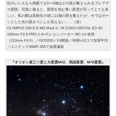
目のいい人なら肉眼でも5〜6個ほどの星が数えられるプレアデ
ス星団。写真に撮ると、星団を包む青い星雲が写ってとても美
しい。私の眼は高校生の頃に11個の星を数えたが、今ではボ〜
ッとした光の固まりにしか見えない……（涙）
OLYMPUS OM-D E-M5 Mark II／M.ZUIKO DIGITAL ED 40-
150mm F2.8 PRO 1.4×テレコンバーター MC-14 使用
（210mm F4.0）／ISO3200／F4開放／90秒×10コマ加算平均
／ユニテックSWAT-350で追尾撮影
『オリオン座三ツ星と大星雲M42、馬頭星雲、M78星雲』