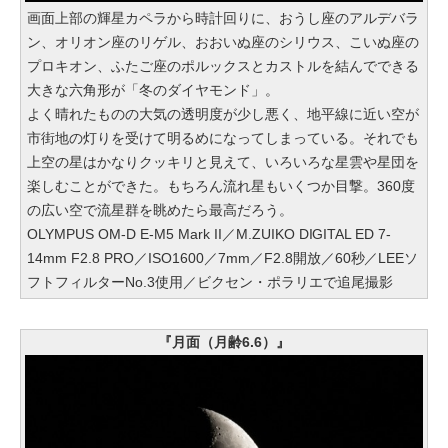
画面上部の輝星カペラから時計回りに、おうし座のアルデバラ
ン、オリオン座のリゲル、おおいぬ座のシリウス、こいぬ座の
プロキオン、ふたご座のポルックスとカストルを結んでできる
大きな六角形が「冬のダイヤモンド」。
よく晴れたものの大気の透明度が少し悪く、地平線に近い空が
市街地の灯りを受けて明るめになってしまっている。それでも
上空の星はかなりクッキリと見えて、いろいろな星雲や星団を
楽しむことができた。もちろん流れ星もいくつか目撃。360度
の広い空で流星群を眺めたら最高だろう。
OLYMPUS OM-D E-M5 Mark II／M.ZUIKO DIGITAL ED 7-
14mm F2.8 PRO／ISO1600／7mm／F2.8開放／60秒／LEEソ
フトフィルターNo.3使用／ビクセン・ポラリエで追尾撮影
『月面（月齢6.6）』