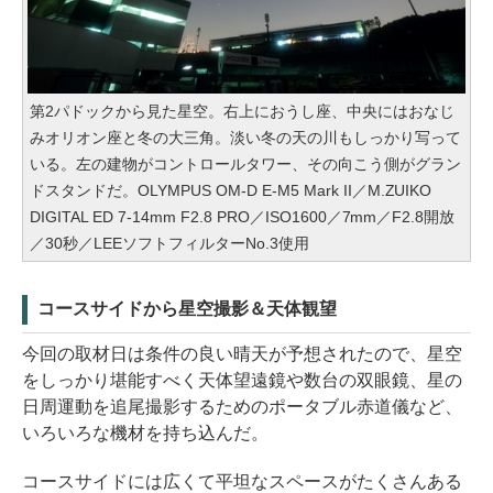
第2パドックから見た星空。右上におうし座、中央にはおなじ
みオリオン座と冬の大三角。淡い冬の天の川もしっかり写って
いる。左の建物がコントロールタワー、その向こう側がグラン
ドスタンドだ。OLYMPUS OM-D E-M5 Mark II／M.ZUIKO
DIGITAL ED 7-14mm F2.8 PRO／ISO1600／7mm／F2.8開放
／30秒／LEEソフトフィルターNo.3使用
コースサイドから星空撮影＆天体観望
今回の取材日は条件の良い晴天が予想されたので、星空
をしっかり堪能すべく天体望遠鏡や数台の双眼鏡、星の
日周運動を追尾撮影するためのポータブル赤道儀など、
いろいろな機材を持ち込んだ。
コースサイドには広くて平坦なスペースがたくさんある