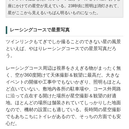
座にかけての星空が見えている。23時頃に照明は消灯されて、
星がここから見えるいちばん明るいものになった。
レーシングコースで星景写真
ツインリンクもてぎでしか撮ることのできない星の風景
といえば、やはりレーシングコースでの星景写真だろ
う。
レーシングコース周辺は視界をさえぎる物がまったく無
く、空が360度開けて天体撮影＆観望に最高だ。大きな
イベントの開催や工事中でもないかぎり、照明もほとん
ど点いていない。敷地内各所の駐車場や、コース外周路
に沿って点在する開けた場所が星空撮影＆観望の好適
地。ほとんどの場所は舗装されていてしっかりした地面
なので、機材の設置にも適している。長時間の星空撮影
でもあちこちにトイレがあるので、そっちの方面でも安
心だ。