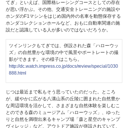
てぎ」といえば、国際格レーシングコースとしての存在
が思い浮かぶ。その他、交通安全トレーニングの施設や
ホンダのF1マシンをはじめ国内外の名車を動態保存する
ホンダコレクションホールなど、おもに自動車関連の施
設だと認識している人が多いのではないだろうか。
ツインリンクもてぎでは、併設された森「ハローウッ
ズ」の自然豊かな環境の中で風景やポートレートの撮
影ができます。その様子はこちら。
http://dc.watch.impress.co.jp/docs/review/special/1030
888.html
じつは最近まで私もそう思っていたのだった。ところ
が、緩やかに広がる八溝山系の丘陵に囲まれた自然豊か
な周辺環境を活かして、さまざまな自然体験を楽しむこ
とのできる森のミュージアム「ハローウッズ」、ゆった
りと自然を満喫出来るキャンプ場「森と星空のキャンプ
ヴィレッジ」など、アウトドア施設が併設されていて、