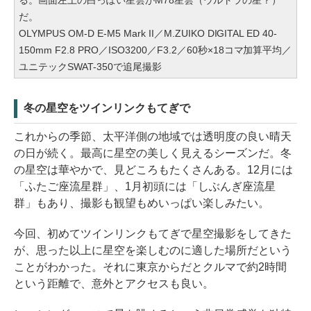
る。画面左上の白っぽい星雲がM78星雲（ウルトラの星？）
だ。
OLYMPUS OM-D E-M5 Mark II／M.ZUIKO DIGITAL ED 40-
150mm F2.8 PRO／ISO3200／F3.2／60秒×18コマ加算平均／
ユニテックSWAT-350で追尾撮影
冬の星空をツインリンクもてぎで
これからの季節、太平洋側の地域では透明度の良い晴天
の日が続く。最高に星空の美しく見えるシーズンだ。冬
の星空は華やかで、見どころもたくさんある。12月には
「ふたご座流星群」、1月初頭には「しぶんぎ座流星
群」もあり、撮影も観望もめいっぱい楽しみたい。
今回、初めてツインリンクもてぎで星空撮影をしてきた
が、思った以上に星空を楽しむのに適した場所だという
ことがわかった。それに東京からだとクルマで約2時間
という距離で、意外とアクセスも良い。