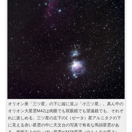
オリオン座「三ツ星」の下に縦に並ぶ「小三ツ星」。真ん中の
オリオン大星雲M42は肉眼でも双眼鏡でも望遠鏡でも、それぞ
れに楽しめる。三ツ星の左下のζ（ゼータ）星アルニタクの下
に見える赤い星雲の中に天文台の写真で有名な馬頭星雲があ