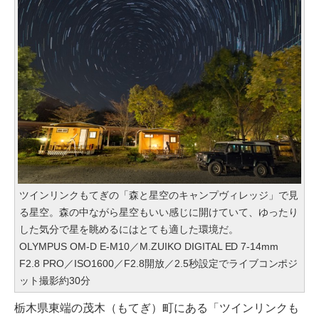
ツインリンクもてぎの「森と星空のキャンプヴィレッジ」で見
る星空。森の中ながら星空もいい感じに開けていて、ゆったり
した気分で星を眺めるにはとても適した環境だ。
OLYMPUS OM-D E-M10／M.ZUIKO DIGITAL ED 7-14mm
F2.8 PRO／ISO1600／F2.8開放／2.5秒設定でライブコンポジ
ット撮影約30分
栃木県東端の茂木（もてぎ）町にある「ツインリンクも