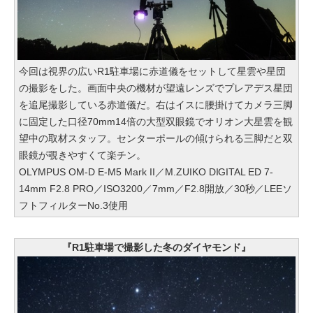
今回は視界の広いR1駐車場に赤道儀をセットして星雲や星団
の撮影をした。画面中央の機材が望遠レンズでプレアデス星団
を追尾撮影している赤道儀だ。右はイスに腰掛けてカメラ三脚
に固定した口径70mm14倍の大型双眼鏡でオリオン大星雲を観
望中の取材スタッフ。センターポールの傾けられる三脚だと双
眼鏡が覗きやすくて楽チン。
OLYMPUS OM-D E-M5 Mark II／M.ZUIKO DIGITAL ED 7-
14mm F2.8 PRO／ISO3200／7mm／F2.8開放／30秒／LEEソ
フトフィルターNo.3使用
『R1駐車場で撮影した冬のダイヤモンド』