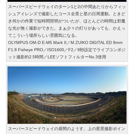
スーパースピードウェイのターン1と2の中間あたりからフィッ
シュアイレンズで撮影したコース全景と星の日周運動。ときど
き何かの作業で短時間照明がついたが、ほとんどの時間は邪魔
な光が無く撮影ができた。まぁ少々の灯りがあっても、かえっ
てこういう場所らしい雰囲気になる。
OLYMPUS OM-D E-M5 Mark II／M.ZUIKO DIGITAL ED 8mm
F1.8 Fisheye PRO／ISO1600／F2／8秒設定でライブコンポジ
ット撮影約2.5時間／LEEソフトフィルターNo.3使用
スーパースピードウェイの昼間のようす。上の星景撮影ポイン