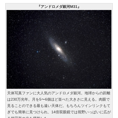
『アンドロメダ銀河M31』
天体写真ファンに大人気のアンドロメダ銀河。地球からの距離
は230万光年。月を5〜6個ほど並べた大きさに見える。肉眼で
見ることのできる最も遠い天体だ。もちろんツインリンクもて
ぎでも簡単に見つけられ、14倍双眼鏡では視野いっぱいに広が