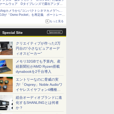
ァームウェア Dタイプレンズで露出アンダー
になる現象の修正など
Vlogカメラから“コンパクトシネマカメラ”へ…
DJIが「Osmo Pocket」を再定義 ポートレート
重視の映像設計に
もっと見る
Special Site
クリエイティブが作った2万
円台の“小さなピュアオーデ
ィオスピーカー”
メモリ32GBでも予算内。産
経新聞社がAMD Ryzen搭載
dynabookを2千台導入
エントリーなのに脅威の実
力!「Osprey」Noble Audioワ
イヤレスイヤフォン4機種を
一気に聴く
総合オーディオブランドに進
化するSHANLINGとは何者
か？