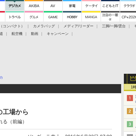
（コンパクト）
カメラバッグ
メディア/リーダー
三脚/一脚/雲台
道
航空機
動画
キャンペーン
カ
1
の工場から
れる（前編）