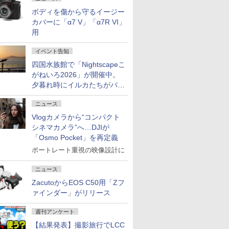
ボディを傷から守るイージー
カバーに「α7 V」「α7R VI」
用
イベント告知
四国水族館で「Nightscapeこ
がねいろ2026」が開催中。
夕暮れ時にイルカたちがパフ
ォーマンスを繰り広げる
ニュース
Vlogカメラから“コンパクト
シネマカメラ”へ…DJIが
「Osmo Pocket」を再定義
ポートレート重視の映像設計に
ニュース
ZacutoからEOS C50用「Zフ
ァインダー」がリリース
週刊アンケート
【結果発表】撮影旅行でLCC