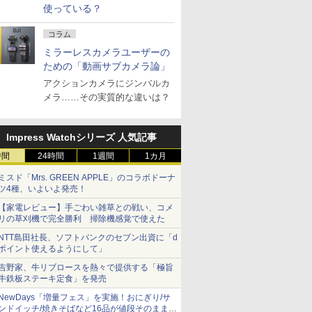
使っている？
コラム
ミラーレスカメラユーザーの
ための「動画サブカメラ論」
アクションカメラにジンバルカ
メラ……その実質的な違いは？
Impress Watchシリーズ 人気記事
時間
24時間
1週間
1カ月
ミスド「Mrs. GREEN APPLE」のコラボドーナ
ツ4種、いよいよ発売！
【家電レビュー】手ごわい雑草との戦い、コメ
リの草刈機で完全勝利 掃除機感覚で使えた
NTT島田社長、ソフトバンクのセブン出資に「d
ポイント使えるようにして」
吉野家、牛リブロースを熱々で提供する「極旨
牛鉄板ステーキ定食」を発売
NewDays「増量フェス」を実施！おにぎり/サ
ンドイッチ/焼きそばなど16品が値段そのままで