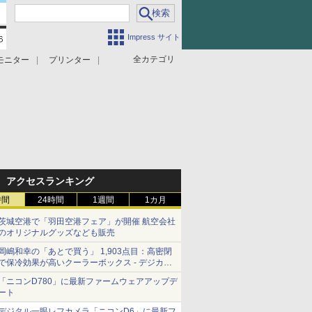
Impress サイト
全カテゴリ
モニター
プリンター
アクセスランキング
時間
24時間
1週間
1カ月
茨城空港で「羽田空港フェア」が開催 航空会社
のオリジナルグッズなども販売
岡嶋和幸の「あとで買う」 1,903点目：高密閉
で保冷効果が高いクーラーボックス - デジカメ
Watch
「ニコンD780」に最新ファームウェアアップデ
ート
デジタル一眼レフカメラ「ニコンD6」に最新フ