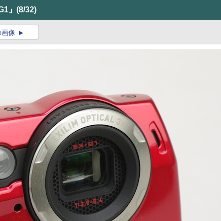
G1」
(8/32)
の画像