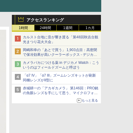
アクセスランキング
1時間
24時間
1週間
1カ月
カルスト台地に音が響き渡る「第48回秋吉台観
光まつり花火大会」
岡嶋和幸の「あとで買う」 1,903点目：高密閉
で保冷効果が高いクーラーボックス - デジカメ
Watch
カメラバカにつける薬 in デジカメ Watch：こう
いうのはフィールドズームと呼ぼう
「α7 IV」「α7 III」ズームレンズキットが刷新
同梱レンズがII型に
赤城耕一の「アカギカメラ」 第146回：PRO銘
の魚眼レンズを手にして思う、マイクロフォー
サーズへの期待と可能性
もっと見る