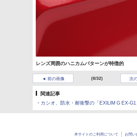
レンズ周囲のハニカムパターンが特徴的
(8/32)
前の画像
次
関連記事
・
カシオ、防水・耐衝撃の「EXILIM G EX-G1」 (
本サイトのご利用について
お問い