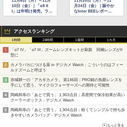
11月6日（月）～11月
11月20日（月）～11
10日（金）｜「α9 II
月24日（金）｜賑やか
I」は年明け発売。ライ
なInter BEEレポー
カのポルトガル工場取
ト、Amazonセール開
材記も
始など
アクセスランキング
1時間
24時間
1週間
1カ月
「α7 IV」「α7 III」ズームレンズキットが刷新 同梱レンズがII
型に
カメラバカにつける薬 in デジカメ Watch：こういうのはフィー
ルドズームと呼ぼう
赤城耕一の「アカギカメラ」 第146回：PRO銘の魚眼レンズを
手にして思う、マイクロフォーサーズへの期待と可能性
岡嶋和幸の「あとで買う」 1,903点目：高密閉で保冷効果が高い
クーラーボックス - デジカメ Watch
岡嶋和幸の「あとで買う」 1,904点目：軽くてシンプルで持ち歩
きやすいカメラバッグ - デジカメ Watch
もっと見る