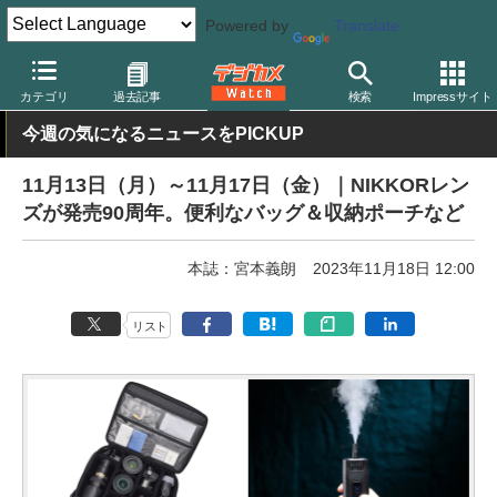
Powered by
Translate
デジカメ Watch
カメラ
ミラーレスカメラ
ソニー
カテゴリ
過去記事
検索
Impressサイト
今週の気になるニュースをPICKUP
11月13日（月）～11月17日（金）｜NIKKORレン
ズが発売90周年。便利なバッグ＆収納ポーチなど
本誌：宮本義朗
2023年11月18日 12:00
リスト