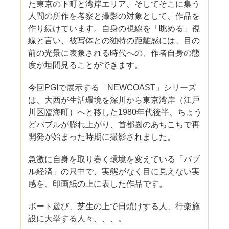
た東京の下町と湾岸エリア、そしてそこに集う
人間の所作を考察と撮影の対象として、作品を
作り続けています。自身の視線を「眺める」視
線と言い、被写体との独特の距離感には、目の
前の光景に表象される時代への、作者自身の態
度が垣間見ることができます。
今回PGIで展示する「NEWCOAST」シリーズ
は、大西が生活環境を深川から東京湾岸（江戸
川区臨海町）へと移した1980年代後半、ちょう
どバブルが膨れ上がり、首都圏のあちこちで再
開発が始まった時期に撮影されました。
急激に自身を取り巻く環境を変えている「バブ
ル経済」の只中で、実態がなく目に見えない実
感を、印画紙の上に表した作品です。
ボート遊び、芝生の上で日焼けする人、行楽施
設に大挙する人々、、、。