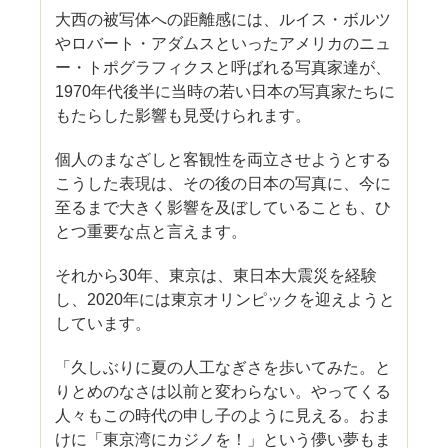
大西の被写体への距離感には、ルイス・ボルツ
やロバート・アダムスといったアメリカのニュ
ー・トポグラフィクスと呼ばれる写真家達が、
1970年代後半に当時の若い日本の写真家たちに
もたらした影響も見受けられます。
個人のまなざしと客観性を両立させようとする
こうした表現は、その後の日本の写真に、今に
至るまで大きく影響を及ぼしていることも、ひ
とつ重要な点と言えます。
それから30年、東京は、東日本大震災を経験
し、2020年には東京オリンピックを迎えようと
しています。
「久しぶりに夏の人工なぎさを歩いてみた。と
りとめのなさは以前と変わらない。やってくる
人々もこの時代の申し子のように見える。おま
けに「東京湾にカジノを！」という儚い夢もま