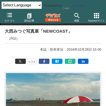
Powered by
Translate
写真展
カテゴリ
過去記事
検索
Impressサイト
大西みつぐ写真展「NEWCOAST」
（PGI）
本誌：折本幸治
2016年10月28日 15:00
リスト