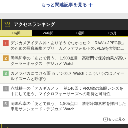
もっと関連記事を見る
アクセスランキング
1時間
24時間
1週間
1カ月
デジカメアイテム丼：ありそうでなかった？「RAW＋JPEG派」
のための写真編集アプリ カメラデフォルトのJPEGを大切にす
る「Filmator」
岡嶋和幸の「あとで買う」 1,903点目：高密閉で保冷効果が高い
クーラーボックス - デジカメ Watch
カメラバカにつける薬 in デジカメ Watch：こういうのはフィー
ルドズームと呼ぼう
赤城耕一の「アカギカメラ」 第146回：PRO銘の魚眼レンズを
手にして思う、マイクロフォーサーズへの期待と可能性
岡嶋和幸の「あとで買う」 1,905点目：放射冷却素材を採用した
車用サンシェード - デジカメ Watch
もっと見る