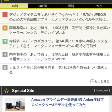
1時間
24時間
1週間
1カ月
デジカメアイテム丼：ありそうでなかった？「RAW＋JPEG派」
のための写真編集アプリ カメラデフォルトのJPEGを大切にす
る「Filmator」
岡嶋和幸の「あとで買う」 1,903点目：高密閉で保冷効果が高い
クーラーボックス - デジカメ Watch
赤城耕一の「アカギカメラ」 第146回：PRO銘の魚眼レンズを
手にして思う、マイクロフォーサーズへの期待と可能性
岡嶋和幸の「あとで買う」 1,905点目：放射冷却素材を採用した
車用サンシェード - デジカメ Watch
カルスト台地に音が響き渡る「第48回秋吉台観光まつり花火大
会」
もっと見る
Special Site
Amazon プライムデー過去最安! Anker注目プ
ロジェクター3モデルを使ってみた