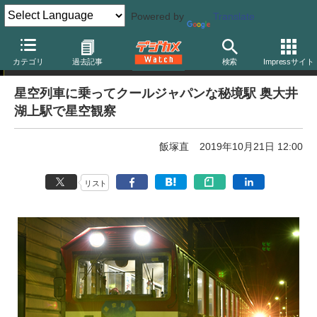
Powered by
Translate
イベント告知
カテゴリ
過去記事
検索
Impressサイト
星空列車に乗ってクールジャパンな秘境駅 奥大井
湖上駅で星空観察
飯塚直
2019年10月21日 12:00
リスト