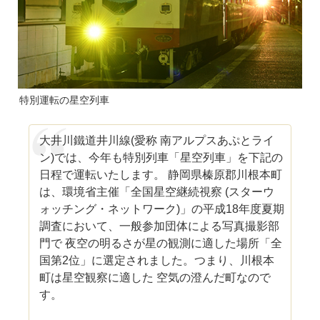
特別運転の星空列車
大井川鐵道井川線(愛称 南アルプスあぷとライ
ン)では、今年も特別列車「星空列車」を下記の
日程で運転いたします。 静岡県榛原郡川根本町
は、環境省主催「全国星空継続視察 (スターウ
ォッチング・ネットワーク)」の平成18年度夏期
調査において、一般参加団体による写真撮影部
門で 夜空の明るさが星の観測に適した場所「全
国第2位」に選定されました。つまり、川根本
町は星空観察に適した 空気の澄んだ町なので
す。