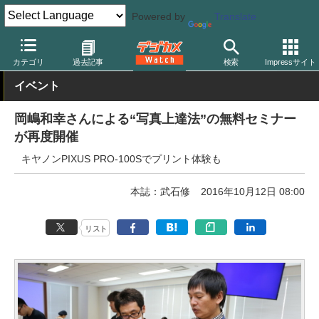
Powered by
Translate
デジカメ Watch
プリント関連
プリンター
キヤノン
カテゴリ
過去記事
検索
Impressサイト
イベント
岡嶋和幸さんによる“写真上達法”の無料セミナー
が再度開催
キヤノンPIXUS PRO-100Sでプリント体験も
本誌：武石修
2016年10月12日 08:00
リスト