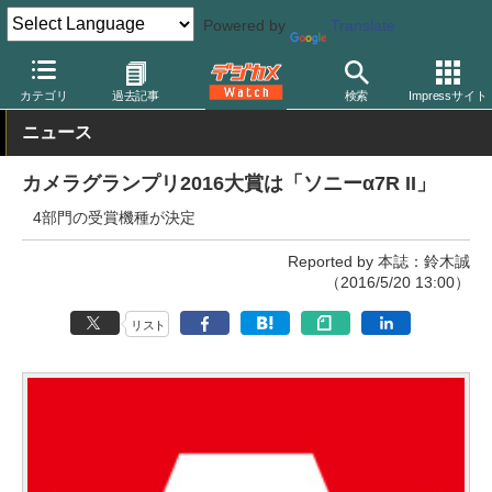
Powered by
Translate
デジカメ Watch
業界動向
団体
カテゴリ
過去記事
検索
Impressサイト
ニュース
カメラグランプリ2016大賞は「ソニーα7R II」
4部門の受賞機種が決定
Reported by 本誌：鈴木誠
（2016/5/20 13:00）
リスト