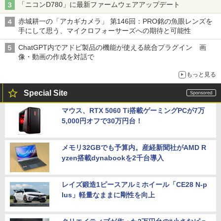
「ニコンD780」に最新ファームウェアアップデート
赤城耕一の「アカギカメラ」 第146回：PRO銘の魚眼レンズを
手にして思う、マイクロフォーサーズへの期待と可能性
ChatGPT内でアドビ製品の機能が使える統合プラグイン 画
像・動画の作成を対話で
もっと見る
Special Site
マウス、RTX 5060 Ti搭載ゲーミングPCが7万
5,000円オフで30万円台！
メモリ32GBでも予算内。産経新聞社がAMD R
yzen搭載dynabookを2千台導入
レイズ鍛造1ピースアルミホイール「CE28 N-p
lus」軽量なままに剛性を向上