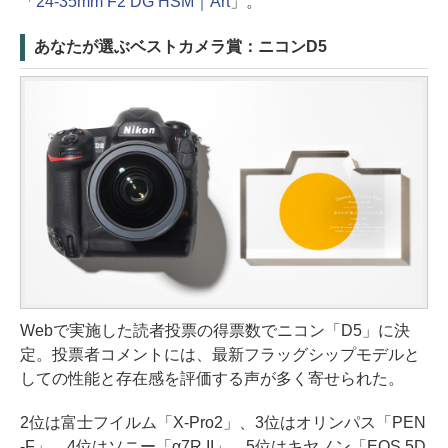
「
24-35mm F2 DG HSM｜Art
」。
あなたが選ぶベストカメラ賞：ニコンD5
Webで実施した読者投票の得票数でニコン「D5」に決
定。投票者コメントには、最新フラッグシップモデルと
しての性能と存在感を評価する声が多く寄せられた。
2位は富士フイルム「X-Pro2」、3位はオリンパス「PEN
-F」、4位はソニー「α7R II」、5位はキヤノン「EOS 5D