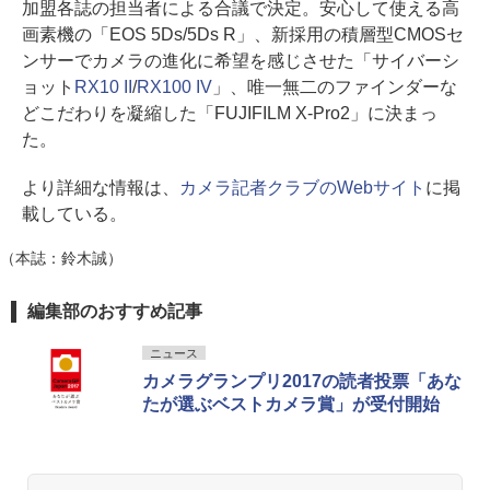
加盟各誌の担当者による合議で決定。安心して使える高
画素機の「EOS 5Ds/5Ds R」、新採用の積層型CMOSセ
ンサーでカメラの進化に希望を感じさせた「サイバーシ
ョット
RX10 II
/
RX100 IV
」、唯一無二のファインダーな
どこだわりを凝縮した「FUJIFILM X-Pro2」に決まっ
た。
より詳細な情報は、
カメラ記者クラブのWebサイト
に掲
載している。
（本誌：鈴木誠）
編集部のおすすめ記事
ニュース
カメラグランプリ2017の読者投票「あな
たが選ぶベストカメラ賞」が受付開始