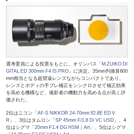
選考委員による投票をもとに、オリンパス「
M.ZUIKO DI
GITAL ED 300mm F4 IS PRO
」に決定。35mm判換算600
mm相当となる超望遠レンズながらコンパクトであり、
レンズとボディの手ブレ補正をシンクロさせて補正効果
を高める機構など、撮影者の機動力を高める点が高く評
価された。
2位はニコン「
AF-S NIKKOR 24-70mm f/2.8E ED V
R
」、3位はタムロン「
SP 45mm F/1.8 Di VC USD
」、4
位はシグマ「
20mm F1.4 DG HSM｜Art
」、5位はシグマ