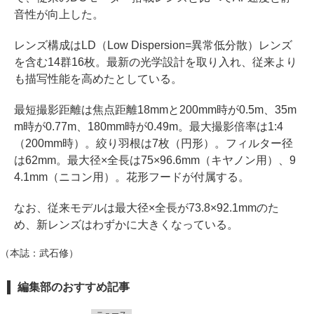
音性が向上した。
レンズ構成はLD（Low Dispersion=異常低分散）レンズ
を含む14群16枚。最新の光学設計を取り入れ、従来より
も描写性能を高めたとしている。
最短撮影距離は焦点距離18mmと200mm時が0.5m、35m
m時が0.77m、180mm時が0.49m。最大撮影倍率は1:4
（200mm時）。絞り羽根は7枚（円形）。フィルター径
は62mm。最大径×全長は75×96.6mm（キヤノン用）、9
4.1mm（ニコン用）。花形フードが付属する。
なお、従来モデルは最大径×全長が73.8×92.1mmのた
め、新レンズはわずかに大きくなっている。
（本誌：武石修）
編集部のおすすめ記事
ニュース