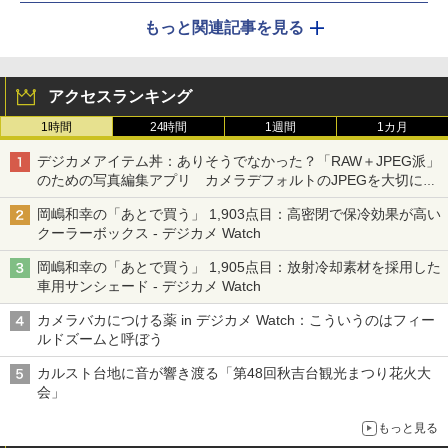
もっと関連記事を見る
アクセスランキング
1時間
24時間
1週間
1カ月
デジカメアイテム丼：ありそうでなかった？「RAW＋JPEG派」
のための写真編集アプリ カメラデフォルトのJPEGを大切にす
る「Filmator」
岡嶋和幸の「あとで買う」 1,903点目：高密閉で保冷効果が高い
クーラーボックス - デジカメ Watch
岡嶋和幸の「あとで買う」 1,905点目：放射冷却素材を採用した
車用サンシェード - デジカメ Watch
カメラバカにつける薬 in デジカメ Watch：こういうのはフィー
ルドズームと呼ぼう
カルスト台地に音が響き渡る「第48回秋吉台観光まつり花火大
会」
もっと見る