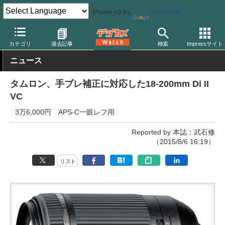
Powered by
Translate
デジカメ Watch
レンズ
交換レンズ
タムロン
カテゴリ
過去記事
検索
Impressサイト
ニュース
タムロン、手ブレ補正に対応した18-200mm Di II
VC
3万6,000円 APS-C一眼レフ用
Reported by 本誌：武石修
（2015/8/6 16:19）
リスト