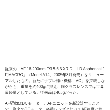
従来の「AF 18-200mm F/3.5-6.3 XR Di II LD Aspherical [I
F]MACRO」（Model A14、2005年3月発売）をリニュー
アルしたもの。新たに手ブレ補正機構「VC」を搭載しな
がらも、重量を約400gに抑え、同クラスレンズでは世界
最軽量としている。従来品は405gだった。
AF駆動はDCモーター。AFユニットを新設計すること
で、従来のDCモーター搭載レンズと比べてAF速度と静