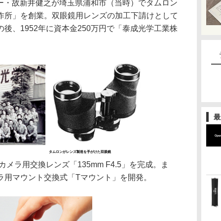
バー・故新井健之が埼玉県浦和市（当時）でタムロン
作所」を創業。双眼鏡用レンズの加工下請けとして
後、1952年に資本金250万円で「泰成光学工業株
最
タムロンがレンズ製造を手がけた双眼鏡
メラ用交換レンズ「135mm F4.5」を完成。ま
ラ用マウント交換式「Tマウント」を開発。