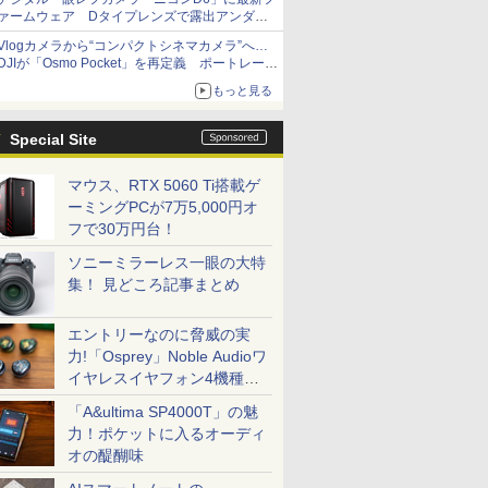
ァームウェア Dタイプレンズで露出アンダー
になる現象の修正など
Vlogカメラから“コンパクトシネマカメラ”へ…
DJIが「Osmo Pocket」を再定義 ポートレート
重視の映像設計に
もっと見る
Special Site
マウス、RTX 5060 Ti搭載ゲ
ーミングPCが7万5,000円オ
フで30万円台！
ソニーミラーレス一眼の大特
集！ 見どころ記事まとめ
エントリーなのに脅威の実
力!「Osprey」Noble Audioワ
イヤレスイヤフォン4機種を
一気に聴く
「A&ultima SP4000T」の魅
力！ポケットに入るオーディ
オの醍醐味