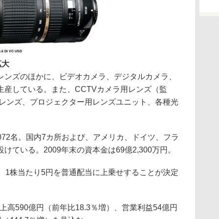
.6 Di VC USD
拡大
ンズのほかに、ビデオカメラ、デジタルカメラ、
生産している。また、CCTVカメラ用レンズ（監
用レンズ、プロジェクター用レンズユニット、各種光
。
,072名。国内7カ所および、アメリカ、ドイツ、フラ
ている。2009年末の資本金は69億2,300万円。
、1株当たり5円を普通配当に上乗せすることが決定
上高590億円（前年比18.3％増）、営業利益54億円