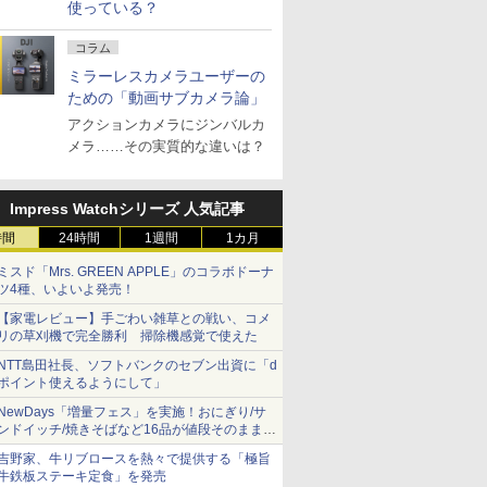
使っている？
コラム
ミラーレスカメラユーザーの
ための「動画サブカメラ論」
アクションカメラにジンバルカ
メラ……その実質的な違いは？
Impress Watchシリーズ 人気記事
時間
24時間
1週間
1カ月
ミスド「Mrs. GREEN APPLE」のコラボドーナ
ツ4種、いよいよ発売！
【家電レビュー】手ごわい雑草との戦い、コメ
リの草刈機で完全勝利 掃除機感覚で使えた
NTT島田社長、ソフトバンクのセブン出資に「d
ポイント使えるようにして」
NewDays「増量フェス」を実施！おにぎり/サ
ンドイッチ/焼きそばなど16品が値段そのままで
ボリュームアップ
吉野家、牛リブロースを熱々で提供する「極旨
牛鉄板ステーキ定食」を発売