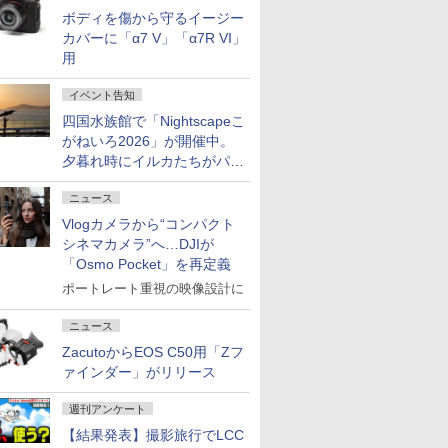
ボディを傷から守るイージー
カバーに「α7 V」「α7R VI」
用
イベント告知
四国水族館で「Nightscapeこ
がねいろ2026」が開催中。
夕暮れ時にイルカたちがパフ
ォーマンスを繰り広げる
ニュース
Vlogカメラから“コンパクト
シネマカメラ”へ…DJIが
「Osmo Pocket」を再定義
ポートレート重視の映像設計に
ニュース
ZacutoからEOS C50用「Zフ
ァインダー」がリリース
週刊アンケート
【結果発表】撮影旅行でLCC