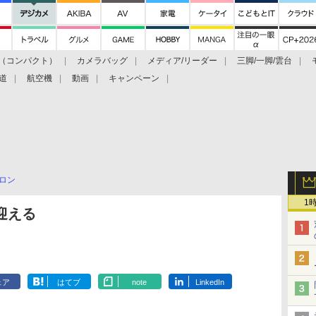
（コンパクト）
カメラバッグ
メディア/リーダー
三脚/一脚/雲台
道
航空機
動画
キャンペーン
ロン
1
迎える
ェア
はてブ
note
LinkedIn