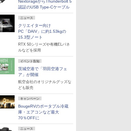
NextorageからThunderbolt 5
認証のUSB Type-Cケーブル
ニュース
クリエイター向け
PC「DAIV」に約1.53kgの
15.3型ノート
RTX 50シリーズや有機ELパネ
ルなどを採用
イベント告知
茨城空港で「羽田空港フェ
ア」が開催
航空会社のオリジナルグッズな
ども販売
キャンペーン
BougeRVのポータブル冷蔵
庫・エアコンなど最大
70％OFFに
ニュース