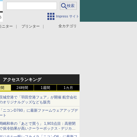
Impress サイト
全カテゴリ
モニター
プリンター
アクセスランキング
時間
24時間
1週間
1カ月
茨城空港で「羽田空港フェア」が開催 航空会社
のオリジナルグッズなども販売
「ニコンD780」に最新ファームウェアアップデ
ート
岡嶋和幸の「あとで買う」 1,903点目：高密閉
で保冷効果が高いクーラーボックス - デジカメ
Watch
デジタル一眼レフカメラ「ニコンD6」に最新フ