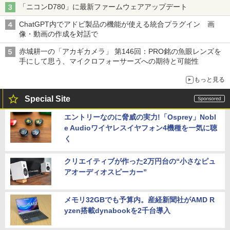
「ニコンD780」に最新ファームウェアアップデート
ChatGPT内でアドビ製品の機能が使える統合プラグイン 画
像・動画の作成を対話で
赤城耕一の「アカギカメラ」 第146回：PRO銘の魚眼レンズを
手にして思う、マイクロフォーサーズへの期待と可能性
もっと見る
Special Site
エントリーなのに脅威の実力!「Osprey」Nobl
e Audioワイヤレスイヤフォン4機種を一気に聴
く
クリエイティブが作った2万円台の“小さなピュ
アオーディオスピーカー”
メモリ32GBでも予算内。産経新聞社がAMD R
yzen搭載dynabookを2千台導入