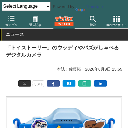
Powered by
Translate
デジカメ Watch
カメラ
レンズ一体型（コンパクト）カメラ
カテゴリ
過去記事
検索
Impressサイト
ニュース
「トイストーリー」のウッディやバズがしゃべる
デジタルカメラ
本誌：佐藤拓
2026年6月9日 15:55
リスト