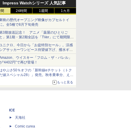
Impress Watchシリーズ 人気記事
時間
24時間
1週間
1カ月
東映の歴代オープニング映像がカプセルトイ
に。全5種で8月下旬発売
第3期放送記念！ アニメ「薬屋のひとりご
と」第1期・第2期全話を「TVer」にて期間限定
で順次無料配信開始
ユニクロ、今日から「お盆特別セール」。涼感
シアサッカーワンピース待望値下げ、撥水ギア
ショーツは1990円に
Amazon、ウイスキー「フロム・ザ・バレル」
が“4402円”で再び登場！
はやぶさ50％オフの「新幹線eチケット（トク
だ値スペシャル28）」発売。秋冬乗車分、えき
ねっと限定
もっと見る
ICE
天海社
ス
Comic curea