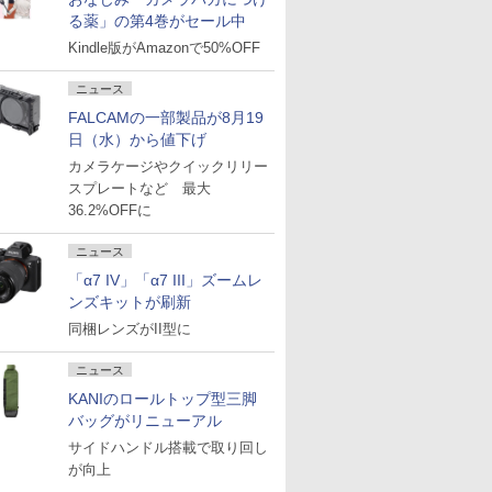
る薬」の第4巻がセール中
Kindle版がAmazonで50%OFF
ニュース
FALCAMの一部製品が8月19
日（水）から値下げ
カメラケージやクイックリリー
スプレートなど 最大
36.2%OFFに
ニュース
「α7 IV」「α7 III」ズームレ
ンズキットが刷新
同梱レンズがII型に
ニュース
KANIのロールトップ型三脚
バッグがリニューアル
サイドハンドル搭載で取り回し
が向上