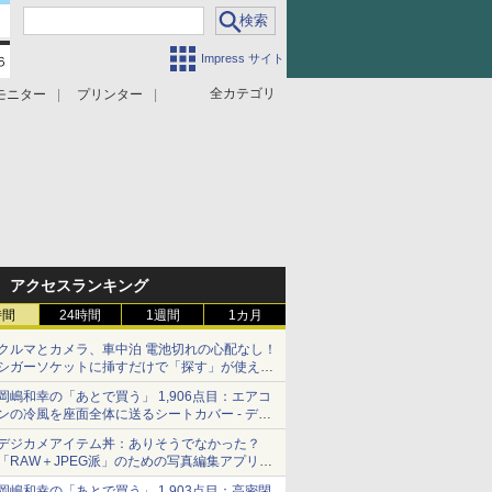
Impress サイト
全カテゴリ
モニター
プリンター
アクセスランキング
時間
24時間
1週間
1カ月
クルマとカメラ、車中泊 電池切れの心配なし！
シガーソケットに挿すだけで「探す」が使える
スマートタグ - デジカメ Watch
岡嶋和幸の「あとで買う」 1,906点目：エアコ
ンの冷風を座面全体に送るシートカバー - デジ
カメ Watch
デジカメアイテム丼：ありそうでなかった？
「RAW＋JPEG派」のための写真編集アプリ
カメラデフォルトのJPEGを大切にする
岡嶋和幸の「あとで買う」 1,903点目：高密閉