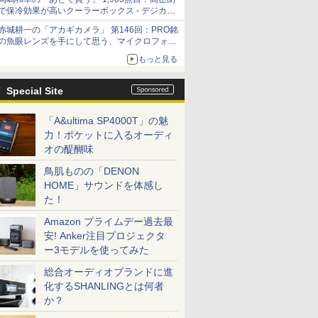
「Filmator」
で保冷効果が高いクーラーボックス - デジカメ
Watch
赤城耕一の「アカギカメラ」 第146回：PRO銘
の魚眼レンズを手にして思う、マイクロフォー
サーズへの期待と可能性
もっと見る
Special Site
「A&ultima SP4000T」の魅
力！ポケットに入るオーディ
オの醍醐味
鳥肌ものの「DENON
HOME」サウンドを体感し
た！
Amazon プライムデー過去最
安! Anker注目プロジェクタ
ー3モデルを使ってみた
総合オーディオブランドに進
化するSHANLINGとは何者
か？