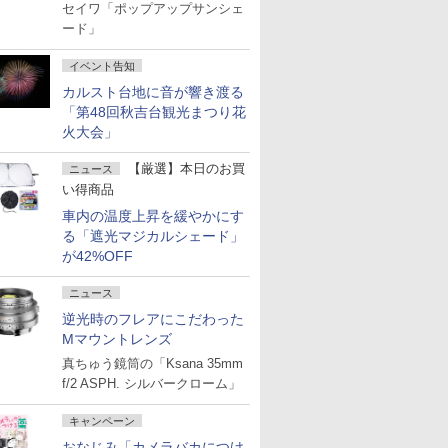
セイワ「ポップアップサンシェ
ード」
イベント告知
カルスト台地に音が響き渡る
「第48回秋吉台観光まつり花
火大会」
【厳選】本日のお買
ニュース
い得商品
車内の温度上昇を緩やかにす
る「遮光マジカルシェード」
が42%OFF
ニュース
逆光時のフレアにこだわった
Mマウントレンズ
真ちゅう鏡筒の「Ksana 35mm
f/2 ASPH. シルバークローム」
キャンペーン
おなじみ「カメラバカにつけ