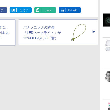
ェア
はてブ
note
LinkedIn
給に。
パナソニックの防滴
▲
4本ま
「LEDネックライト」が
F
23%OFFの1,536円に