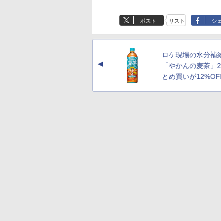
ポスト
リスト
シ
ロケ現場の水分補
▲
「やかんの麦茶」2
とめ買いが12%OF