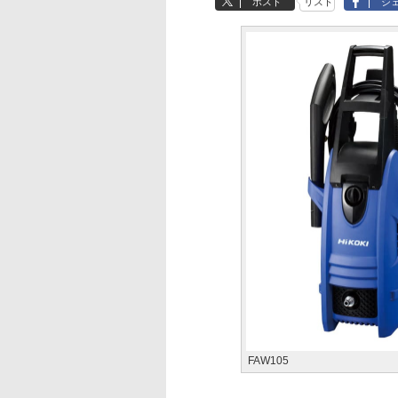
ポスト
リスト
シ
FAW105