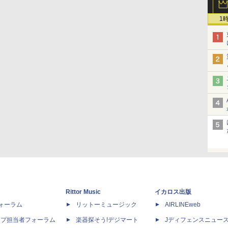
1
Rittor Music
イカロス出版
dフォーラム
リットーミュージック
AIRLINEweb
ップ担当者フォーラム
楽器探そう!デジマート
Jディフェンスニュー