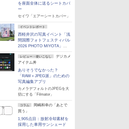
を座面全体に送るシートカバ
ー
セイワ「エアーシートカバー」
イベントレポート
西軽井沢の写真イベント「浅
間国際フォトフェスティバル
2026 PHOTO MIYOTA」が
開幕
デジカメ
レビュー・使いこなし
アイテム丼
ありそうでなかった？
「RAW＋JPEG派」のための
写真編集アプリ
カメラデフォルトのJPEGを大
切にする「Filmator」
岡嶋和幸の「あとで
コラム
買う」
1,905点目：放射冷却素材を
採用した車用サンシェード