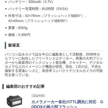
バッテリー：300mAh（3.7V）
バッテリー充電時間：約1時間（5V/1A）
外形寸法：42×78mm（フラッシュヘッド傾斜0°）、
42×65mm（フラッシュヘッド傾斜90°）
重量：約50g
価格：5,980円
飯塚直
パソコン誌＆カメラ誌を中心に編集者として活動後、2008年か
らフリーに転向したフリーランスエディター。商業の大判プリン
ターから家庭用のインクジェット複合機、スキャナー、デジタル
カメラなどのイメージング機器が得意。現在、1児の父。子供を
撮影する望遠レンズと、高倍率コンパクトデジタルカメラの可能
性を探っている。
編集部のおすすめ記事
ニュース
カメラメーカー各社のTTL調光に対応 G
ODOXの超小型フラッシュ