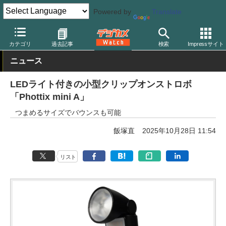
Powered by
Translate
デジカメ Watch
撮影用品
ストロボ（フラッシュ）
カテゴリ
過去記事
検索
Impressサイト
ニュース
LEDライト付きの小型クリップオンストロボ
「Phottix mini A」
つまめるサイズでバウンスも可能
飯塚直
2025年10月28日 11:54
リスト