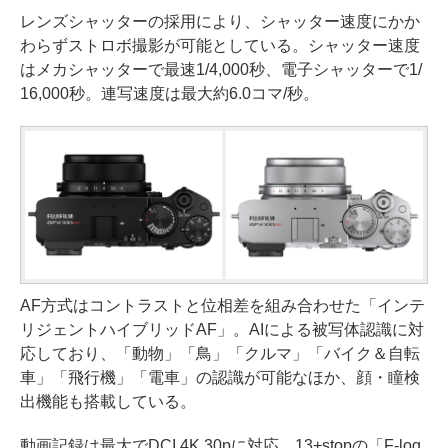
レンズシャッターの採用により、シャッター速度にかか
わらずストロボ撮影が可能としている。シャッター速度
はメカシャッターで最速1/4,000秒、電子シャッターで1/
16,000秒。連写速度は最大約6.0コマ/秒。
AF方式はコントラストと位相差を組み合わせた「インテ
リジェントハイブリッドAF」。AIによる被写体認識に対
応しており、「動物」「鳥」「クルマ」「バイク＆自転
車」「飛行機」「電車」の認識が可能なほか、顔・瞳検
出機能も搭載している。
動画記録は最大でDCI 4K 30pに対応。13+stopの「F-log