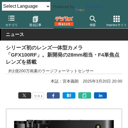
Powered by
Translate
デジカメ Watch
カメラ
ミラーレスカメラ
富士フイルム
カテゴリ
過去記事
検索
Impressサイト
ニュース
シリーズ初のレンズ一体型カメラ
「GFX100RF」。新開発の28mm相当・F4単焦点
レンズを搭載
約1億200万画素のラージフォーマットセンサー
本誌：宮本義朗
2025年3月20日 20:00
リスト