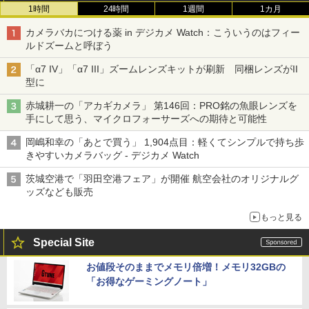
1時間
24時間
1週間
1カ月
カメラバカにつける薬 in デジカメ Watch：こういうのはフィー
ルドズームと呼ぼう
「α7 IV」「α7 III」ズームレンズキットが刷新 同梱レンズがII
型に
赤城耕一の「アカギカメラ」 第146回：PRO銘の魚眼レンズを
手にして思う、マイクロフォーサーズへの期待と可能性
岡嶋和幸の「あとで買う」 1,904点目：軽くてシンプルで持ち歩
きやすいカメラバッグ - デジカメ Watch
茨城空港で「羽田空港フェア」が開催 航空会社のオリジナルグ
ッズなども販売
もっと見る
Special Site
お値段そのままでメモリ倍増！メモリ32GBの
「お得なゲーミングノート」