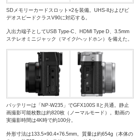
SDメモリーカードスロット×2を装備。UHS-IIおよびビ
デオスピードクラスV90に対応する。
入出力端子としてUSB Type-C、HDMI Type D、3.5mm
ステレオミニジャック（マイク/ヘッドホン）を備えた。
バッテリーは「NP-W235」でGFX100S IIと共通。静止
画撮影可能枚数は約820枚（ノーマルモード）。動画の
実撮影時間は4K時で約100分。
外形寸法は133.5×90.4×76.5mm。質量は約654g（本体の