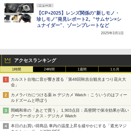
ニュース
【CP+2025】レンズ関係の“新しモノ・
珍しモノ”発見レポート2。“サムヤン×シ
ュナイダー”、ゾーンプレートなど
2025年3月1日
アクセスランキング
1時間
24時間
1週間
1カ月
カルスト台地に音が響き渡る「第48回秋吉台観光まつり花火大
会」
カメラバカにつける薬 in デジカメ Watch：こういうのはフィー
ルドズームと呼ぼう
岡嶋和幸の「あとで買う」 1,903点目：高密閉で保冷効果が高い
クーラーボックス - デジカメ Watch
本日のお買い得商品 車内の温度上昇を緩やかにする「遮光マジ