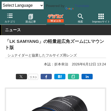
Powered by
Translate
デジカメ Watch
レンズ
交換レンズ
カテゴリ
過去記事
検索
Impressサイト
ニュース
「LK SAMYANG」の軽量超広角ズームにLマウン
ト版
シュナイダーと協業したフルサイズ用レンズ
本誌：折本幸治
2026年6月12日 13:24
リスト