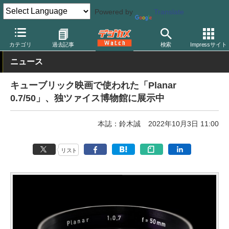
Powered by
Translate
デジカメ Watch
レンズ
交換レンズ
カールツァイス
カテゴリ
過去記事
検索
Impressサイト
ニュース
キューブリック映画で使われた「Planar
0.7/50」、独ツァイス博物館に展示中
本誌：鈴木誠
2022年10月3日 11:00
リスト