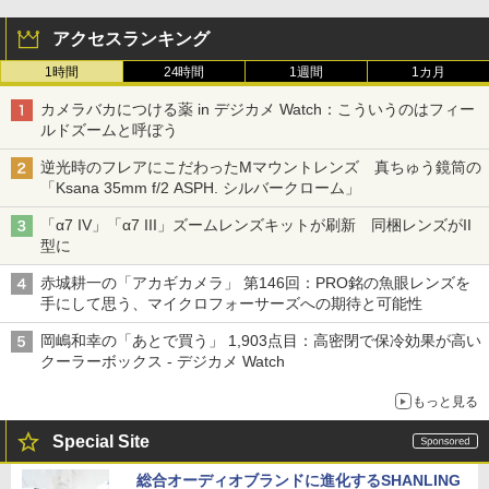
アクセスランキング
1時間
24時間
1週間
1カ月
カメラバカにつける薬 in デジカメ Watch：こういうのはフィー
ルドズームと呼ぼう
逆光時のフレアにこだわったMマウントレンズ 真ちゅう鏡筒の
「Ksana 35mm f/2 ASPH. シルバークローム」
「α7 IV」「α7 III」ズームレンズキットが刷新 同梱レンズがII
型に
赤城耕一の「アカギカメラ」 第146回：PRO銘の魚眼レンズを
手にして思う、マイクロフォーサーズへの期待と可能性
岡嶋和幸の「あとで買う」 1,903点目：高密閉で保冷効果が高い
クーラーボックス - デジカメ Watch
もっと見る
Special Site
総合オーディオブランドに進化するSHANLING