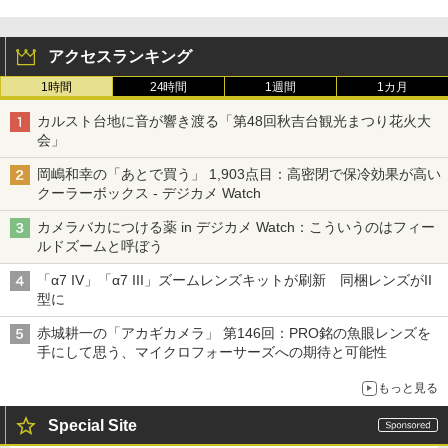
アクセスランキング
1時間
24時間
1週間
1カ月
カルスト台地に音が響き渡る「第48回秋吉台観光まつり花火大
会」
岡嶋和幸の「あとで買う」 1,903点目：高密閉で保冷効果が高い
クーラーボックス - デジカメ Watch
カメラバカにつける薬 in デジカメ Watch：こういうのはフィー
ルドズームと呼ぼう
「α7 IV」「α7 III」ズームレンズキットが刷新 同梱レンズがII
型に
赤城耕一の「アカギカメラ」 第146回：PRO銘の魚眼レンズを
手にして思う、マイクロフォーサーズへの期待と可能性
もっと見る
Special Site