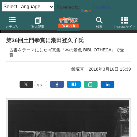
Powered by
Translate
ニュース
カテゴリ
過去記事
検索
Impressサイト
第36回土門拳賞に潮田登久子氏
古書をテーマにした写真集『本の景色 BIBLIOTHECA』で受
賞
飯塚直
2018年3月16日 15:39
リスト