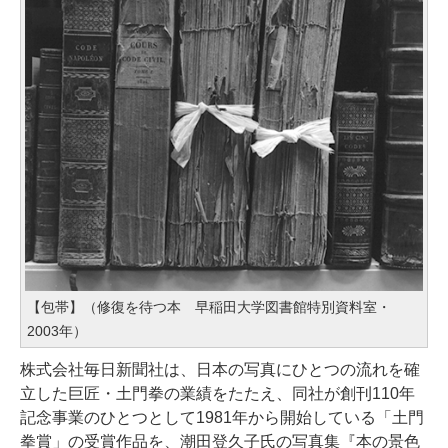
【包帯】（修復を待つ本 早稲田大学図書館特別資料室・
2003年）
株式会社毎日新聞社は、日本の写真にひとつの流れを確
立した巨匠・土門拳の業績をたたえ、同社が創刊110年
記念事業のひとつとして1981年から開始している「土門
拳賞」の受賞作品を、潮田登久子氏の写真集『本の景色