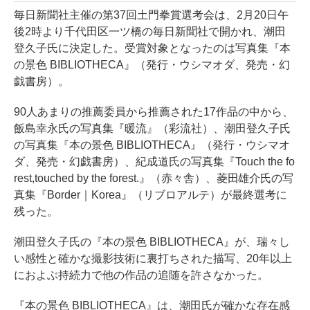
毎日新聞社主催の第37回土門拳賞選考会は、2月20日午
後2時より千代田区一ツ橋の毎日新聞社で開かれ、潮田
登久子氏に決定した。受賞対象となったのは写真集『本
の景色 BIBLIOTHECA』（発行・ウシマオダ、発売・幻
戯書房）。
90人あまりの推薦委員から推薦された17作品の中から、
飯島幸永氏の写真集『暖流』（彩流社）、潮田登久子氏
の写真集『本の景色 BIBLIOTHECA』（発行・ウシマオ
ダ、発売・幻戯書房）、紀成道氏の写真集『Touch the fo
rest,touched by the forest.』（赤々舎）、菱田雄介氏の写
真集『Border｜Korea』（リブロアルテ）が最終選考に
残った。
潮田登久子氏の『本の景色 BIBLIOTHECA』が、瑞々し
い感性と確かな撮影技術に裏打ちされた描写、20年以上
におよぶ持続力で他の作品の追随を許さなかった。
『本の景色 BIBLIOTHECA』は、潮田氏が確かな存在感