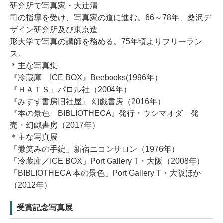
研究所で写真家・大辻清
司の指導を受け、写真家の道に進む。66～78年、桑沢デ
ザイン研究所及び東京造
形大学で写真の講師を務める。75年頃よりフリーラン
ス。
＊主な写真集
『冷蔵庫 ICE BOX』Beebooks(1996年）
『ＨＡＴＳ』パロル社（2004年）
『みすず書房旧社屋』 幻戯書房（2016年）
『本の景色 BIBLIOTHECA』発行・ウシマオダ 発
売・幻戯書房（2017年）
＊主な写真展
「微笑みの手錠」新宿ニコンサロン（1976年）
「冷蔵庫／ICE BOX」Port Gallery T・大阪（2008年）
「BIBLIOTHECA 本の景色」Port Gallery T・大阪ほか
（2012年）
受賞記念写真展