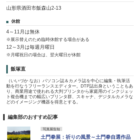
山形県酒田市飯森山2-13
休館
4～11月は無休
※展示替えのため臨時休館する場合がある
12～3月は毎週月曜日
※月曜祝日の場合は、翌火曜日が休館
飯塚直
（いいづか なお）パソコン誌＆カメラ誌を中心に編集・執筆活
動を行なうフリーランスエディター。DTP誌出身ということもあ
り、商業用途で使われる大判プリンタから家庭用のインクジェッ
ト複合機までの幅広いプリンタ群、スキャナ、デジタルカメラな
どのイメージング機器を得意とする。
編集部のおすすめ記事
写真展告知
土門拳展：祈りの風景～土門拳自選作品