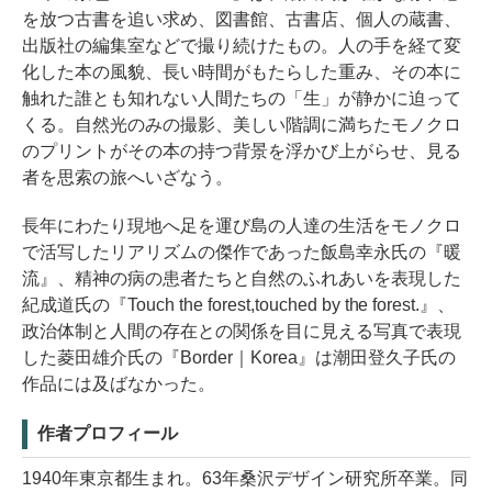
を放つ古書を追い求め、図書館、古書店、個人の蔵書、
出版社の編集室などで撮り続けたもの。人の手を経て変
化した本の風貌、長い時間がもたらした重み、その本に
触れた誰とも知れない人間たちの「生」が静かに迫って
くる。自然光のみの撮影、美しい階調に満ちたモノクロ
のプリントがその本の持つ背景を浮かび上がらせ、見る
者を思索の旅へいざなう。
長年にわたり現地へ足を運び島の人達の生活をモノクロ
で活写したリアリズムの傑作であった飯島幸永氏の『暖
流』、精神の病の患者たちと自然のふれあいを表現した
紀成道氏の『Touch the forest,touched by the forest.』、
政治体制と人間の存在との関係を目に見える写真で表現
した菱田雄介氏の『Border｜Korea』は潮田登久子氏の
作品には及ばなかった。
作者プロフィール
1940年東京都生まれ。63年桑沢デザイン研究所卒業。同