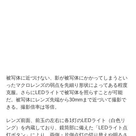
被写体に近づけない、影が被写体にかかってしまうとい
ったマクロレンズの弱点を先細り形状によってある程度
克服。さらにLEDライトで被写体を照らすことが可能
だ。被写体にレンズ先端から30mmまで近づいて撮影で
きる。撮影倍率は等倍。
レンズ前面、前玉の左右に各1灯のLEDライト（白色リ
ング）を内蔵しており、鏡筒部に備えた「LEDライト点
灯ボタン」により、両側・片側点灯の切り替えや明るさ