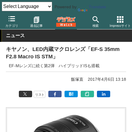
Powered by
Translate
デジカメ Watch
レンズ
交換レンズ
キヤノン
カテゴリ
過去記事
検索
Impressサイト
ニュース
キヤノン、LED内蔵マクロレンズ「EF-S 35mm
F2.8 Macro IS STM」
EF-Mレンズに続く第2弾 ハイブリッドISも搭載
飯塚直
2017年4月6日 13:18
リスト