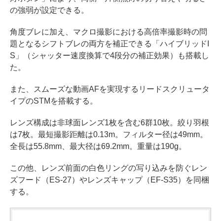
の強弱が設定できる。
角度ブレに加え、マクロ撮影における高倍率撮影時の問
題となるシフトブレの両方を補正できる「ハイブリッドI
S」（シャッター速度換算で4段分の補正効果）も搭載し
た。
また、スムーズな動画AFを実現するリードスクリュータ
イプのSTMを搭載する。
レンズ構成は非球面レンズ1枚を含む6群10枚。絞り羽根
は7枚。最短撮影距離は0.13m。フィルター径は49mm。
全長は55.8mm、最大径は69.2mm。重量は190g。
この他、レンズ前面の白色リングの写り込みを防ぐレン
ズフード（ES-27）やレンズキャップ（EF-S35）を同梱
する。