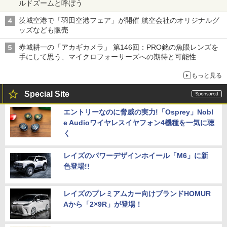
ルドズームと呼ぼう
茨城空港で「羽田空港フェア」が開催 航空会社のオリジナルグ
ッズなども販売
赤城耕一の「アカギカメラ」 第146回：PRO銘の魚眼レンズを
手にして思う、マイクロフォーサーズへの期待と可能性
もっと見る
Special Site
エントリーなのに脅威の実力!「Osprey」Nobl
e Audioワイヤレスイヤフォン4機種を一気に聴
く
レイズのパワーデザインホイール「M6」に新
色登場!!
レイズのプレミアムカー向けブランドHOMUR
Aから「2×9R」が登場！