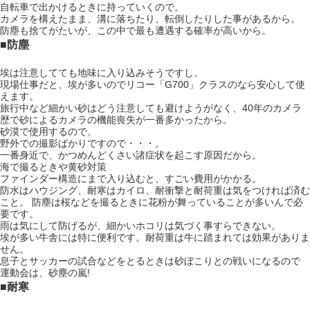
自転車で出かけるときに持っていくので。
カメラを構えたまま、溝に落ちたり、転倒したりした事があるから。
防塵も捨てがたいが、この中で最も遭遇する確率が高いから。
■防塵
埃は注意してても地味に入り込みそうですし。
現場仕事だと、埃が多いのでリコー「G700」クラスのなら安心して使
えます。
旅行中など細かい砂はどう注意しても避けようがなく、40年のカメラ
歴で砂によるカメラの機能喪失が一番多かったから。
砂漠で使用するので。
野外での撮影ばかりですので・・・。
一番身近で、かつめんどくさい諸症状を起こす原因だから。
海で撮るときや黄砂対策
ファインダー構造にまで入り込むと、すごい費用がかかる。
防水はハウジング、耐寒はカイロ、耐衝撃と耐荷重は気をつければ済む
こと。 防塵は桜などを撮るときに花粉が舞っていることが多いんで必
要です。
雨は気にして防げるが、細かいホコリは気づく事すらできない。
埃が多い牛舎には特に便利です。耐荷重は牛に踏まれては効果がありま
せん。
息子とサッカーの試合などをとるときは砂ぼこりとの戦いになるので
運動会は、砂塵の嵐!
■耐寒