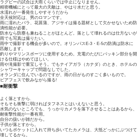
ラグビーの試合は大雨くらいでは中止になりません。
精密機械にとって最大の天敵は、やはり水だと思う。
水濡れが一番発生しやすそうだから
全天候対応は、男のロマンです。
雨に濡れたバラ、花菖蒲、アジサイは撮る題材として欠かせないため防
滴性能が必要。
防水なら防塵も兼ねることがほとんど。落として壊れるのは仕方ないが
雨でも写真は撮りたい。
雨中で撮影する機会が多いので。オリンパスE-3・E-5の防滴は防水に
匹敵します。
釣りやマリンスポーツに使用するため。充電のたびにパッキン部分を開
ける仕様はやめてほしい。
雨や滝撮影で重宝しそう。でもナイアガラ（カナダ）のとき、ホテルの
シャワーキャップで問題なしでした。
オランダに住んでいるのですが、雨の日がものすごく多いもので。
ビアフェスで飲みながら撮る!
■耐衝撃
よく落とすから.
そもそも衝撃に弱ければタフネスとはいえないと思う。
水気のないところでも、うっかりカメラを落下させることはあるから、
耐衝撃性能が一番有用。
自分の扱いが雑だから。
子供が落とすから。
いつもポケットに入れて持ち歩いてたカメラは、大抵どっかにぶつけて
壊してるから。