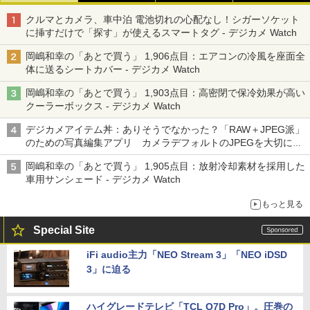
クルマとカメラ、車中泊 電池切れの心配なし！シガーソケット
に挿すだけで「探す」が使えるスマートタグ - デジカメ Watch
岡嶋和幸の「あとで買う」 1,906点目：エアコンの冷風を座面全
体に送るシートカバー - デジカメ Watch
岡嶋和幸の「あとで買う」 1,903点目：高密閉で保冷効果が高い
クーラーボックス - デジカメ Watch
デジカメアイテム丼：ありそうでなかった？「RAW＋JPEG派」
のための写真編集アプリ カメラデフォルトのJPEGを大切にす
る「Filmator」
岡嶋和幸の「あとで買う」 1,905点目：放射冷却素材を採用した
車用サンシェード - デジカメ Watch
もっと見る
Special Site
iFi audio主力「NEO Stream 3」「NEO iDSD
3」に迫る
ハイグレードテレビ「TCL Q7D Pro」。圧巻の