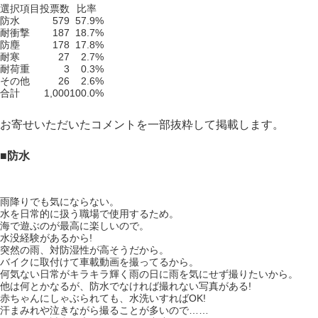
選択項目
投票数
比率
防水
579
57.9%
耐衝撃
187
18.7%
防塵
178
17.8%
耐寒
27
2.7%
耐荷重
3
0.3%
その他
26
2.6%
合計
1,000
100.0%
お寄せいただいたコメントを一部抜粋して掲載します。
■防水
雨降りでも気にならない。
水を日常的に扱う職場で使用するため。
海で遊ぶのが最高に楽しいので。
水没経験があるから!
突然の雨、対防湿性が高そうだから。
バイクに取付けて車載動画を撮ってるから。
何気ない日常がキラキラ輝く雨の日に雨を気にせず撮りたいから。
他は何とかなるが、防水でなければ撮れない写真がある!
赤ちゃんにしゃぶられても、水洗いすればOK!
汗まみれや泣きながら撮ることが多いので……