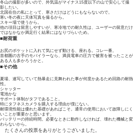
冬山の撮影が多いので、外気温がマイナス15度以下の山で安心して撮
影したい。
北国在住の私にとって、寒さだけはどうにもならないので。
寒い冬の夜に天体写真を撮るから。
スキー場で使うから。
他の項目は留意しやすいが、寒冷地での耐久性は、ユーザーの留意だけ
ではなかなか満足行く結果にはなりづらいため。
■耐荷重
お尻のポケットに入れて気にせず動ける、座れる。コレ一番。
首都圏の古手のモバイラーなら、満員電車の圧力で被害を被ったことが
ある人も多かろうかと。
■その他
夏場、連写していて熱暴走に見舞われた事が何度かあるため回路の耐熱
性。
シャッター
電池かな
サポート体制がタフであること。
特にタフネスカメラを購入する理由が僕にない。
耐環境性能は優れた基礎があればこそ。通常の使用において故障しにく
いことが重要かと思います。
バッテリーの持続時間。必要なときに動作しなければ、壊れた機械と変
わらないから。
たくさんの投票をありがとうございました。