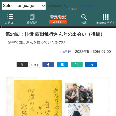
Powered by
Translate
山岸伸の「写真のキモチ」
カテゴリ
過去記事
検索
Impressサイト
第24回：俳優 西田敏行さんとの出会い（後編）
夢中で西田さんを撮っていたあの頃
山岸伸
2022年5月30日 07:00
リスト