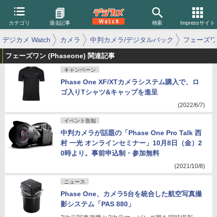
カテゴリ
過去記事
検索
Impressサイト
デジカメ Watch
カメラ
中判カメラ/デジタルバック
フェーズワ
フェーズワン (Phaseone) 関連記事
キャンペーン
Phase One XF/XTカメラシステム購入で、ロ
ゴ入りTシャツ&キャップを進呈
(2022/6/7)
イベント告知
中判カメラが話題の「Phase One Pro Talk 西
村 一光 オンラインセミナー」10月8日（金）2
0時より。事前申込制・参加無料
(2021/10/8)
ニュース
Phase One、カメラ5台を統合した航空写真撮
影システム「PAS 880」