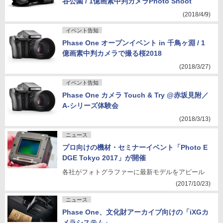
谷公園 / 1億画素中判カメラPhoto Shoot
(2018/4/9)
イベント告知
Phase One オープンイベント in 千鳥ヶ淵 / 1
億画素中判カメラで撮る桜2018
(2018/3/27)
イベント告知
Phase One カメラ Touch & Try @赤坂見附／
A-シリーズ体験会
(2018/3/13)
ニュース
プロ向けの機材・セミナーイベント「Photo E
DGE Tokyo 2017」が開催
各社がフォトグラファーに最新モデルをアピール
(2017/10/23)
ニュース
Phase One、文化財アーカイブ向けの「iXGカ
メラシステム」