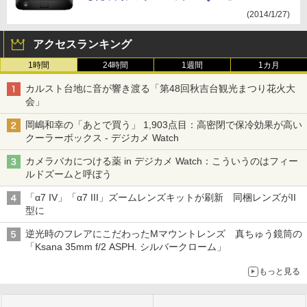
(2014/1/27)
アクセスランキング
1時間
24時間
1週間
1カ月
カルスト台地に音が響き渡る「第48回秋吉台観光まつり花火大
会」
岡嶋和幸の「あとで買う」 1,903点目：高密閉で保冷効果が高い
クーラーボックス - デジカメ Watch
カメラバカにつける薬 in デジカメ Watch：こういうのはフィー
ルドズームと呼ぼう
「α7 IV」「α7 III」ズームレンズキットが刷新 同梱レンズがII
型に
逆光時のフレアにこだわったMマウントレンズ 真ちゅう鏡筒の
「Ksana 35mm f/2 ASPH. シルバークローム」
もっと見る