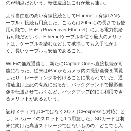
のが弱点だという。転送速度はこれが最も速い。
より自由度の高い有線接続としてEthernet（有線LANケ
ーブル）接続も用意した。こちらは200mもの長さでも使
用可能で、PoE（Power over Ethernet）による電力供給
も可能だという。Ethernetケーブルを使う最大のメリッ
トは、ケーブルを踏むなどして破損しても入手性がよ
く、長いケーブルも安価であること。
Wi-Fiの無線通信も、新たにCapture Oneへ直接接続が可
能になった。従来はiPadからカメラ内の撮影画像を閲覧
したり、レーティングを付けることに限られていた。通
信速度は上記の有線に劣るが、バックグランドで撮影画
像を転送させておくなど、バックアップ的にも利用でき
るメリットがあるという。
記録メディアはCFではなくXQD（CFexpressも対応）と
し、SDカードのスロットも1つ用意した。SDカードは将
来に向けた高速ストレージではないものの、どこでも入