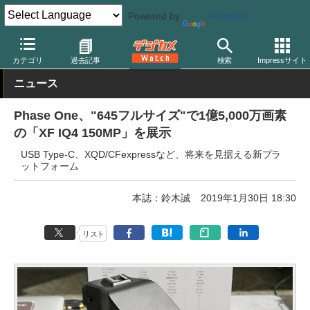
Powered by
Translate
デジカメ Watch
カメラ
中判カメラ/デジタルバック
フェーズワ
カテゴリ
過去記事
検索
Impressサイト
ニュース
Phase One、"645フルサイズ"で1億5,000万画素
の「XF IQ4 150MP」を展示
USB Type-C、XQD/CFexpressなど、将来を見据える新プラ
ットフォーム
本誌：鈴木誠
2019年1月30日 18:30
リスト