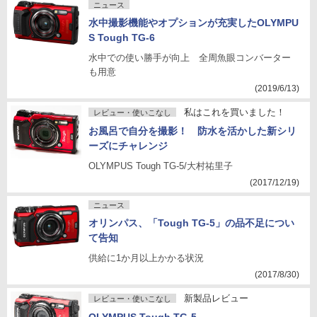
ニュース
水中撮影機能やオプションが充実したOLYMPU
S Tough TG-6
水中での使い勝手が向上 全周魚眼コンバーター
も用意
(2019/6/13)
私はこれを買いました！
レビュー・使いこなし
お風呂で自分を撮影！ 防水を活かした新シリ
ーズにチャレンジ
OLYMPUS Tough TG-5/大村祐里子
(2017/12/19)
ニュース
オリンパス、「Tough TG-5」の品不足につい
て告知
供給に1か月以上かかる状況
(2017/8/30)
新製品レビュー
レビュー・使いこなし