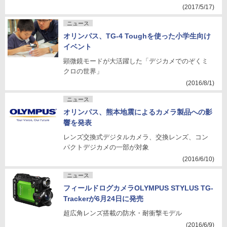
(2017/5/17)
ニュース
オリンパス、TG-4 Toughを使った小学生向け
イベント
顕微鏡モードが大活躍した「デジカメでのぞくミ
クロの世界」
(2016/8/1)
ニュース
オリンパス、熊本地震によるカメラ製品への影
響を発表
レンズ交換式デジタルカメラ、交換レンズ、コン
パクトデジカメの一部が対象
(2016/6/10)
ニュース
フィールドログカメラOLYMPUS STYLUS TG-
Trackerが6月24日に発売
超広角レンズ搭載の防水・耐衝撃モデル
(2016/6/9)