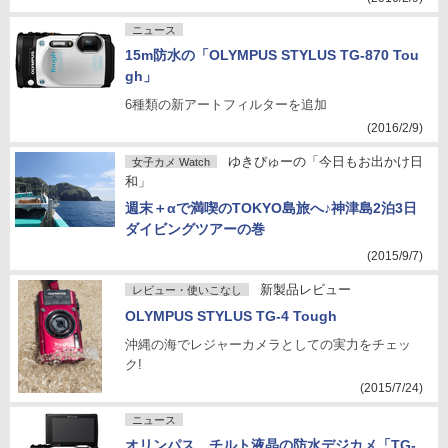
ニュース
15m防水の「OLYMPUS STYLUS TG-870 Tou
gh」
6種類の新アートフィルターを追加
(2016/2/9)
ゆきぴゅーの「今日もお出かけ日
女子カメ Watch
和」
週末＋αで満喫のTOKYO島旅へ♪神津島2泊3日
ダイビングツアーの巻
(2015/9/7)
新製品レビュー
レビュー・使いこなし
OLYMPUS STYLUS TG-4 Tough
沖縄の海でレジャーカメラとしての実力をチェッ
ク!
(2015/7/24)
ニュース
オリンパス、チルト液晶の防水デジカメ「TG-