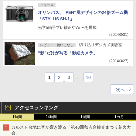
ニュース
オリンパス、“PEN”風デザインの24倍ズーム機
「STYLUS SH-1」
光学5軸手ブレ補正やWi-Fiを搭載
(2014/3/31)
切り貼りデジカメ実験室
レビュー・使いこなし
“影”だけが写る「影絵カメラ」
(2014/3/27)
1
2
3
…
10
次へ
アクセスランキング
1時間
24時間
1週間
1カ月
カルスト台地に音が響き渡る「第48回秋吉台観光まつり花火大
会」