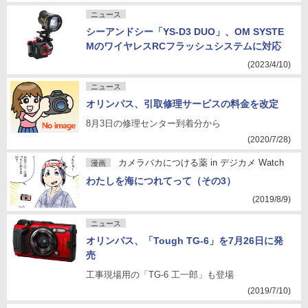
ニュース
シーアンドシー「YS-D3 DUO」、OM SYSTE
MのワイヤレスRCフラッシュシステムに対応
(2023/4/10)
ニュース
オリンパス、引取修理サービスの料金を改定
8月3日の修理センター到着分から
(2020/7/28)
カメラバカにつける薬 in デジカメ Watch
漫画
わたしを海につれてって（その3）
(2019/8/9)
ニュース
オリンパス、「Tough TG-6」を7月26日に発
売
工事現場用の「TG-6 工一郎」も登場
(2019/7/10)