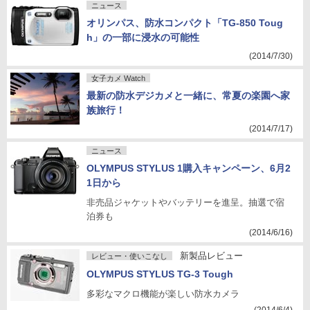
ニュース
オリンパス、防水コンパクト「TG-850 Toug
h」の一部に浸水の可能性
(2014/7/30)
女子カメ Watch
最新の防水デジカメと一緒に、常夏の楽園へ家
族旅行！
(2014/7/17)
ニュース
OLYMPUS STYLUS 1購入キャンペーン、6月2
1日から
非売品ジャケットやバッテリーを進呈。抽選で宿
泊券も
(2014/6/16)
新製品レビュー
レビュー・使いこなし
OLYMPUS STYLUS TG-3 Tough
多彩なマクロ機能が楽しい防水カメラ