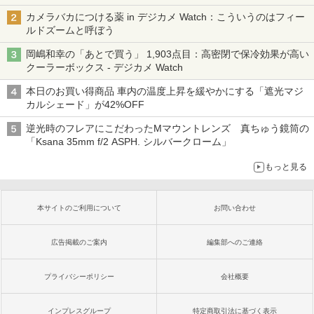
カメラバカにつける薬 in デジカメ Watch：こういうのはフィー
ルドズームと呼ぼう
岡嶋和幸の「あとで買う」 1,903点目：高密閉で保冷効果が高い
クーラーボックス - デジカメ Watch
本日のお買い得商品 車内の温度上昇を緩やかにする「遮光マジ
カルシェード」が42%OFF
逆光時のフレアにこだわったMマウントレンズ 真ちゅう鏡筒の
「Ksana 35mm f/2 ASPH. シルバークローム」
もっと見る
本サイトのご利用について
お問い合わせ
広告掲載のご案内
編集部へのご連絡
プライバシーポリシー
会社概要
インプレスグループ
特定商取引法に基づく表示