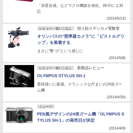
「深度合成」などマクロ機能を強化。Wi-Fiにも対
応
(2014/5/13)
切り貼りデジカメ実験室
レビュー・使いこなし
オリンパスの“照準器カメラ”に「ピストルグリ
ップ」を装着する
まさに“撃つ!”という感じに
(2014/5/8)
新製品レビュー
レビュー・使いこなし
OLYMPUS STYLUS SH-1
普段使いに最適。クラシックな佇まいの24倍ズー
ム機
(2014/4/30)
ニュース
PEN風デザインの24倍ズーム機「OLYMPUS S
TYLUS SH-1」の発売日が決定
(2014/4/9)