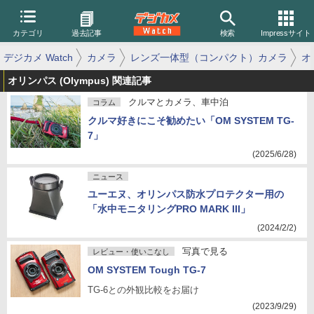
カテゴリ
過去記事
検索
Impressサイト
デジカメ Watch
カメラ
レンズ一体型（コンパクト）カメラ
オ
オリンパス (Olympus) 関連記事
クルマとカメラ、車中泊
コラム
クルマ好きにこそ勧めたい「OM SYSTEM TG-
7」
(2025/6/28)
ニュース
ユーエヌ、オリンパス防水プロテクター用の
「水中モニタリングPRO MARK III」
(2024/2/2)
写真で見る
レビュー・使いこなし
OM SYSTEM Tough TG-7
TG-6との外観比較をお届け
(2023/9/29)