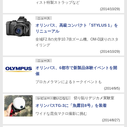
ィスト特製ストラップなど
(2014/10/29)
ニュース
オリンパス、高級コンパクト「STYLUS 1」を
リニューアル
全域F2.8の光学10.7倍ズーム機。OM-D譲りのスタ
イリング
(2014/10/29)
ニュース
オリンパス、6都市で新製品体験イベントを開
催
プロカメラマンによるトークイベントも
(2014/9/5)
切り貼りデジカメ実験室
レビュー・使いこなし
オリンパスTG-3に「魚露目8号」を装着
ワイドな昆虫マクロ撮影に挑む
(2014/8/27)