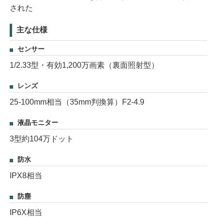
された
主な仕様
センサー
1/2.33型・有効1,200万画素（裏面照射型）
レンズ
25-100mm相当（35mm判換算）F2-4.9
液晶モニター
3型約104万ドット
防水
IPX8相当
防塵
IP6X相当