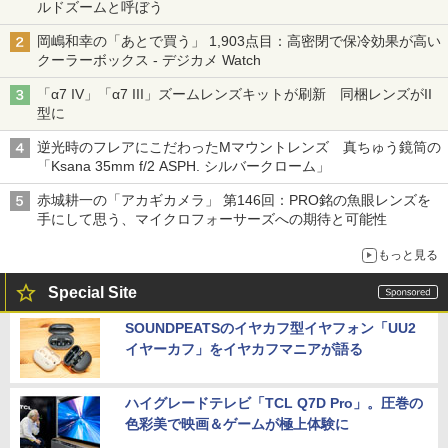
ルドズームと呼ぼう
岡嶋和幸の「あとで買う」 1,903点目：高密閉で保冷効果が高い
クーラーボックス - デジカメ Watch
「α7 IV」「α7 III」ズームレンズキットが刷新 同梱レンズがII
型に
逆光時のフレアにこだわったMマウントレンズ 真ちゅう鏡筒の
「Ksana 35mm f/2 ASPH. シルバークローム」
赤城耕一の「アカギカメラ」 第146回：PRO銘の魚眼レンズを
手にして思う、マイクロフォーサーズへの期待と可能性
もっと見る
Special Site
SOUNDPEATSのイヤカフ型イヤフォン「UU2
イヤーカフ」をイヤカフマニアが語る
ハイグレードテレビ「TCL Q7D Pro」。圧巻の
色彩美で映画＆ゲームが極上体験に