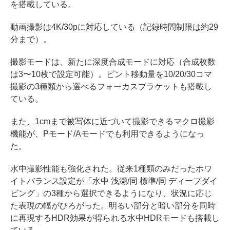
を搭載している。
動画撮影は4K/30pに対応している（記録時間制限は約29
分まで）。
撮影モードは、新たに深度合成モードに対応（合成枚数
は3〜10枚で設定可能）。ピント移動量を10/20/30コマ
撮影の3種類から選べるフォーカスブラケットも搭載し
ている。
また、1cmまで被写体に近づいて撮影できるマクロ撮影
機能が、Pモード/Aモードでも利用できるようになっ
た。
水中撮影性能も強化された。従来1種類のみだったホワ
イトバランス設定が「水中 浅瀬/同 標準/同 ディープダイ
ビング」の3種から選択できるようになり、状況に応じ
た表現の幅がひろがった。明るい部分と暗い部分を同時
に再現するHDR効果が得られる水中HDRモードも搭載し