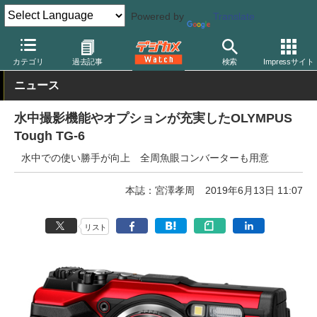
Powered by
Translate
デジカメ Watch
カメラ
レンズ一体型（コンパクト）カメラ
オ
カテゴリ
過去記事
検索
Impressサイト
ニュース
水中撮影機能やオプションが充実したOLYMPUS
Tough TG-6
水中での使い勝手が向上 全周魚眼コンバーターも用意
本誌：宮澤孝周
2019年6月13日 11:07
リスト