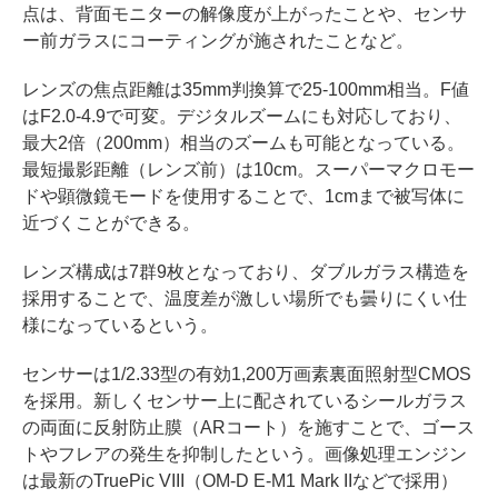
点は、背面モニターの解像度が上がったことや、センサ
ー前ガラスにコーティングが施されたことなど。
レンズの焦点距離は35mm判換算で25-100mm相当。F値
はF2.0-4.9で可変。デジタルズームにも対応しており、
最大2倍（200mm）相当のズームも可能となっている。
最短撮影距離（レンズ前）は10cm。スーパーマクロモー
ドや顕微鏡モードを使用することで、1cmまで被写体に
近づくことができる。
レンズ構成は7群9枚となっており、ダブルガラス構造を
採用することで、温度差が激しい場所でも曇りにくい仕
様になっているという。
センサーは1/2.33型の有効1,200万画素裏面照射型CMOS
を採用。新しくセンサー上に配されているシールガラス
の両面に反射防止膜（ARコート）を施すことで、ゴース
トやフレアの発生を抑制したという。画像処理エンジン
は最新のTruePic VIII（OM-D E-M1 Mark IIなどで採用）