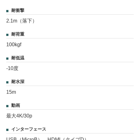
耐衝撃
2.1m（落下）
耐荷重
100kgf
耐低温
-10度
耐水深
15m
動画
最大4K/30p
インターフェース
USB（MicroB）、HDMI（タイプD）