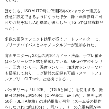
ている。
ほかにも、ISO AUTO時に低速限界のシャッター速度を
任意に設定できるようになったほか、静止画撮影時に日
付や時刻を写し込む機能が復活した（TG-5では非搭載だ
った）。
多数の画像エフェクト効果が揃うアートフィルターに、
ブリーチバイパスとネオノスタルジーが追加された。
背面モニターは3.0型の約104万ドット液晶。手ブレ補正
はセンサーシフト式を搭載している。GPSや方位センサ
ー、圧力センサー、温度センサー、加速度センサーなど
も搭載しており、ログ情報の記録も可能（スマートフォ
ンアプリ「OI.Track」と連携できる）。
バッテリーは「LI-92B」（TG-5と同じ）を使用する。撮
影可能枚数は約340枚（CIPA基準、静止画）。動画は約
50分（JEITA規格）の連続撮影が可能（ズーム等の操作
をしなければ約110分）。同バッテリーの充電時間が半