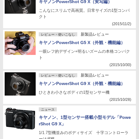
キヤノンPowerShot G9 X（実写編）
こんなにスリムで高画質。日常サイズの1型コンパ
クト
(2015/11/2)
新製品レビュー
レビュー・使いこなし
キヤノンPowerShot G5 X（外観・機能編）
一眼レフ的デザイン+明るいズームの本格コンパク
ト
(2015/10/30)
新製品レビュー
レビュー・使いこなし
キヤノンPowerShot G9 X（外観・機能編）
ひときわ小さなボディの1型センサー機
(2015/10/28)
ニュース
キヤノン、1型センサー搭載小型モデル「Powe
rShot G9 X」
1/1.7型機並みのボディサイズ 十字コントローラ
ーは省略