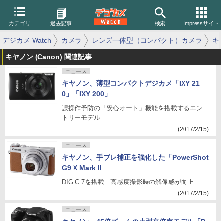
カテゴリ
過去記事
検索
Impressサイト
デジカメ Watch
カメラ
レンズ一体型（コンパクト）カメラ
キ
キヤノン (Canon) 関連記事
ニュース
キヤノン、薄型コンパクトデジカメ「IXY 21
0」「IXY 200」
誤操作予防の「安心オート」機能を搭載するエン
トリーモデル
(2017/2/15)
ニュース
キヤノン、手ブレ補正を強化した「PowerShot
G9 X Mark II
DIGIC 7を搭載 高感度撮影時の解像感が向上
(2017/2/15)
ニュース