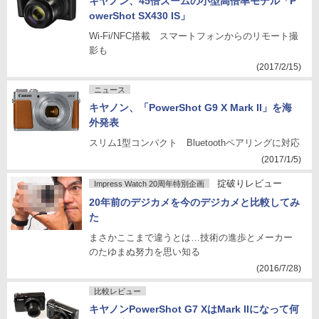
キヤノン、45倍ズームの小型高倍率モデル「P
owerShot SX430 IS」
Wi-Fi/NFC搭載 スマートフォンからのリモート撮
影も
(2017/2/15)
ニュース
キヤノン、「PowerShot G9 X Mark II」を海
外発表
スリム1型コンパクト Bluetoothペアリングに対応
(2017/1/5)
掟破りレビュー
Impress Watch 20周年特別企画
20年前のデジカメを今のデジカメと比較してみ
た
まさかここまで違うとは…技術の進歩とメーカー
のたゆまぬ努力を思い知る
(2016/7/28)
比較レビュー
キヤノンPowerShot G7 XはMark IIになって何