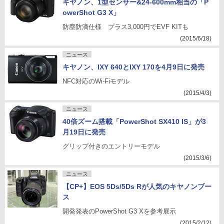
キヤノン、1型センサー&24-600mm相当の「P
owerShot G3 X」
防塵防滴仕様 プラス3,000円でEVF KITも
(2015/6/18)
ニュース
キヤノン、IXY 640とIXY 170を4月9日に発売
NFC対応のWi-Fiモデル
(2015/4/3)
ニュース
40倍ズーム搭載「PowerShot SX410 IS」が3
月19日に発売
グリップ付きのエントリーモデル
(2015/3/6)
ニュース
【CP+】EOS 5Ds/5Ds Rが人気のキヤノンブー
ス
開発発表のPowerShot G3 Xを参考展示
(2015/2/12)