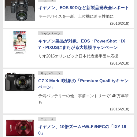
ニュース
キヤノン、EOS 80Dなど新製品発表会レポート
キーデバイスを一新、上位機に迫る性能に
(2016/2/18)
キャンペーン
キヤノン製品が対象、EOS・PowerShot・IX
Y・PIXUSにまたがる大規模キャンペーン
リオ2016オリンピック日本代表選手団を応援
(2016/2/18)
キャンペーン
G7 X Mark II対象の「Premium Quallityキャン
ペーン」
予備バッテリーの他、事前エントリーで14K万年筆
も
(2016/2/18)
ニュース
キヤノン、10倍ズーム+Wi-Fi/NFCの「IXY 19
0」