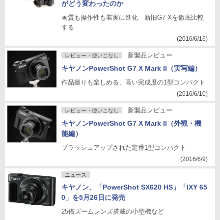
がどう変わったのか
画質も操作性も着実に進化 新旧G7 Xを徹底比較
する
(2016/6/16)
新製品レビュー
レビュー・使いこなし
キヤノンPowerShot G7 X Mark II（実写編）
作品撮りも楽しめる、高い完成度の1型コンパクト
(2016/6/10)
新製品レビュー
レビュー・使いこなし
キヤノンPowerShot G7 X Mark II（外観・機
能編）
ブラッシュアップされた定番1型コンパクト
(2016/6/9)
ニュース
キヤノン、「PowerShot SX620 HS」「IXY 65
0」を5月26日に発売
25倍ズームレンズ搭載の小型機など