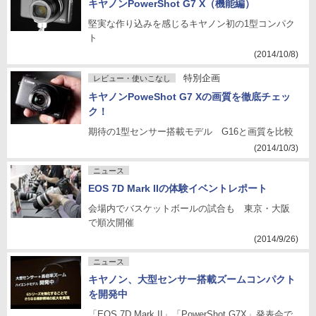
キヤノンPowerShot G7 X（機能編）
堅実な作り込みを感じるキヤノン初の1型コンパク
ト
(2014/10/8)
特別企画
レビュー・使いこなし
キヤノンPoweShot G7 Xの画質を徹底チェッ
ク！
期待の1型センサー搭載モデル G16と画質を比較
(2014/10/3)
ニュース
EOS 7D Mark IIの体験イベントレポート
会場内でバスケットボールの試合も 東京・大阪
で順次開催
(2014/9/26)
ニュース
キヤノン、大型センサー搭載ズームコンパクト
を開発中
「EOS 7D Mark II」「PowerShot G7X」発表会で