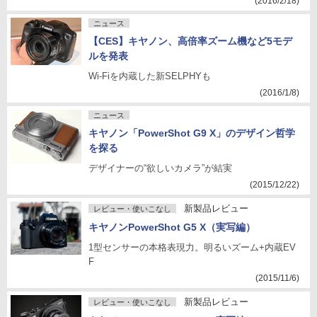
(2016/2/18)
ニュース
【CES】キヤノン、高倍率ズーム機など5モデ
ルを発表
Wi-Fiを内蔵した新SELPHYも
(2016/1/8)
ニュース
キヤノン「PowerShot G9 X」のデザイン哲学
を探る
デザイナーの“欲しいカメラ”が結実
(2015/12/22)
新製品レビュー
レビュー・使いこなし
キヤノンPowerShot G5 X（実写編）
1型センサーの本格表現力。明るいズーム+内蔵EV
F
(2015/11/6)
新製品レビュー
レビュー・使いこなし