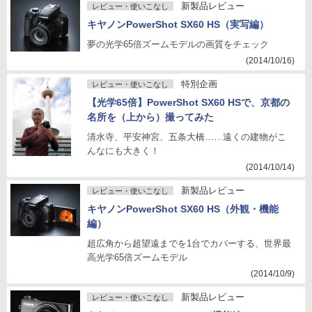
新製品レビュー
レビュー・使いこなし
キヤノンPowerShot SX60 HS（実写編）
夢の光学65倍ズームモデルの画質をチェック
(2014/10/16)
特別企画
レビュー・使いこなし
【光学65倍】PowerShot SX60 HSで、京都の
名所を（上から）撮ってみた
清水寺、平安神宮、五条大橋……遠くの建物がこ
んなにも大きく！
(2014/10/14)
新製品レビュー
レビュー・使いこなし
キヤノンPowerShot SX60 HS（外観・機能
編）
超広角から超望遠までを1台でカバーする、世界最
高光学65倍ズームモデル
(2014/10/9)
新製品レビュー
レビュー・使いこなし