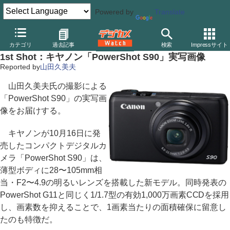
Powered by
Translate
デジカメ Watch
カメラ
レンズ一体型（コンパクト）カメラ
キ
カテゴリ
過去記事
検索
Impressサイト
1st Shot：キヤノン「PowerShot S90」実写画像
Reported by
山田久美夫
山田久美夫氏の撮影による
「PowerShot S90」の実写画
像をお届けする。
キヤノンが10月16日に発
売したコンパクトデジタルカ
メラ「PowerShot S90」は、
薄型ボディに28〜105mm相
当・F2〜4.9の明るいレンズを搭載した新モデル。同時発表の
PowerShot G11と同じく1/1.7型の有効1,000万画素CCDを採用
し、画素数を抑えることで、1画素当たりの面積確保に留意し
たのも特徴だ。