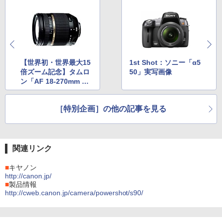
【世界初・世界最大15
1st Shot：ソニー「α5
倍ズーム記念】タムロ
50」実写画像
ン「AF 18-270mm F3.
5-6.3 Di II VC」読者モ
ニターレポート
［特別企画］の他の記事を見る
関連リンク
■
キヤノン
http://canon.jp/
■
製品情報
http://cweb.canon.jp/camera/powershot/s90/