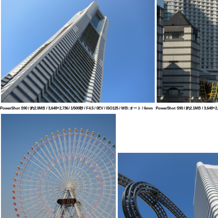
PowerShot S90 / 約2.0MB / 3,648×2,736 / 1/500秒 / F4.5 / 0EV / ISO125 / WB:オート / 6mm
PowerShot S90 / 約2.1MB / 3,648×2,