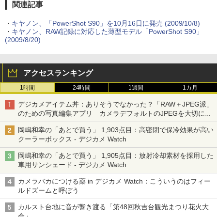
関連記事
・
キヤノン、「PowerShot S90」を10月16日に発売 (2009/10/8)
・
キヤノン、RAW記録に対応した薄型モデル「PowerShot S90」
(2009/8/20)
アクセスランキング
1時間
24時間
1週間
1カ月
デジカメアイテム丼：ありそうでなかった？「RAW＋JPEG派」
のための写真編集アプリ カメラデフォルトのJPEGを大切にす
る「Filmator」
岡嶋和幸の「あとで買う」 1,903点目：高密閉で保冷効果が高い
クーラーボックス - デジカメ Watch
岡嶋和幸の「あとで買う」 1,905点目：放射冷却素材を採用した
車用サンシェード - デジカメ Watch
カメラバカにつける薬 in デジカメ Watch：こういうのはフィー
ルドズームと呼ぼう
カルスト台地に音が響き渡る「第48回秋吉台観光まつり花火大
会」