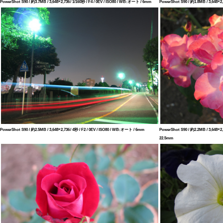
PowerShot S90 / 約3.7MB / 3,648×2,736 / 1/160秒 / F4 / 0EV / ISO80 / WB:オート / 6mm
PowerShot S90 / 約1.8MB / 3,648×2,
PowerShot S90 / 約2.5MB / 3,648×2,736 / 4秒 / F2 / 0EV / ISO80 / WB:オート / 6mm
PowerShot S90 / 約2.2MB / 3,648×2,
22.5mm