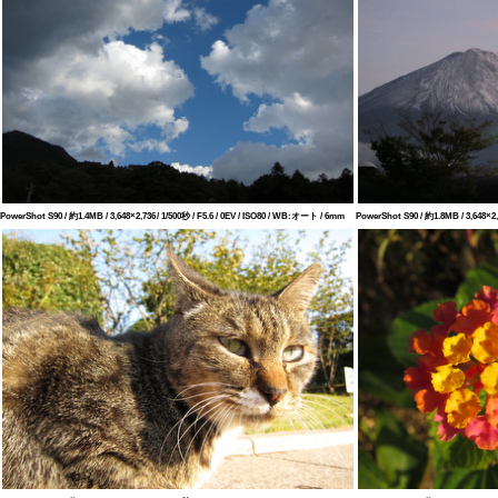
PowerShot S90 / 約1.4MB / 3,648×2,736 / 1/500秒 / F5.6 / 0EV / ISO80 / WB:オート / 6mm
PowerShot S90 / 約1.8MB / 3,648×2,