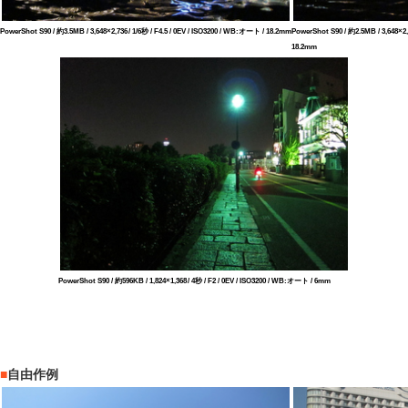
PowerShot S90 / 約3.5MB / 3,648×2,736 / 1/6秒 / F4.5 / 0EV / ISO3200 / WB:オート / 18.2mm
PowerShot S90 / 約2.5MB / 3,648×2,
18.2mm
PowerShot S90 / 約596KB / 1,824×1,368 / 4秒 / F2 / 0EV / ISO3200 / WB:オート / 6mm
■
自由作例