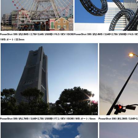
PowerShot S90 / 約2.8MB / 2,736×3,648 / 1/500秒 / F6.3 / 0EV / ISO80
PowerShot S90 / 約2.4MB / 3,648×2,736 / 1/500秒 / F4.5 /
/ WB:オート / 22.5mm
PowerShot S90 / 約1.7MB / 3,648×2,736 / 1/500秒 / F7.1 / 0EV / ISO80 / WB:オート / 6mm
PowerShot S90 / 約1.3MB / 3,648×2,