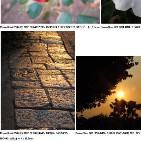
PowerShot S90 / 約1.6MB / 3,648×2,736 / 1/50秒 / F2.8 / 0EV / ISO125 / WB:オート / 8.6mm
PowerShot S90 / 約1.4MB / 3,648×2,
PowerShot S90 / 約4.2MB / 2,736×3,648 / 1/400秒 / F4.9 / 0EV /
PowerShot S90 / 約1.4MB / 3,648×2,736 / 1/500秒 / F8 / 0
ISO400 / WB:オート / 22.5mm