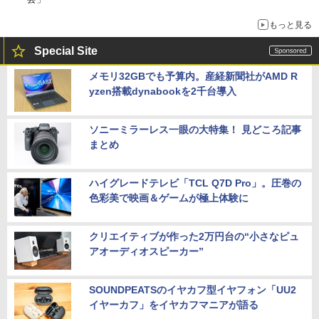
もっと見る
Special Site
メモリ32GBでも予算内。産経新聞社がAMD R
yzen搭載dynabookを2千台導入
ソニーミラーレス一眼の大特集！ 見どころ記事
まとめ
ハイグレードテレビ「TCL Q7D Pro」。圧巻の
色彩美で映画＆ゲームが極上体験に
クリエイティブが作った2万円台の“小さなピュ
アオーディオスピーカー”
SOUNDPEATSのイヤカフ型イヤフォン「UU2
イヤーカフ」をイヤカフマニアが語る