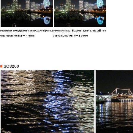
PowerShot S90 / 約2.0MB / 3,648×2,736 / 8秒 / F7.1
PowerShot S90 / 約2.2MB / 3,648×2,736 / 15秒 / F8
/ 0EV / ISO80 / WB:オート / 6mm
/ 0EV / ISO80 / WB:オート / 6mm
■
ISO3200