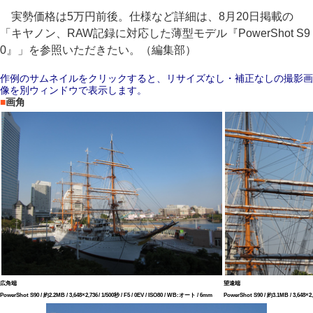
実勢価格は5万円前後。仕様など詳細は、8月20日掲載の
「キヤノン、RAW記録に対応した薄型モデル『PowerShot S9
0』」を参照いただきたい。（編集部）
作例のサムネイルをクリックすると、リサイズなし・補正なしの撮影画
像を別ウィンドウで表示します。
■
画角
広角端
望遠端
PowerShot S90 / 約2.2MB / 3,648×2,736 / 1/500秒 / F5 / 0EV / ISO80 / WB:オート / 6mm
PowerShot S90 / 約3.1MB / 3,648×2,