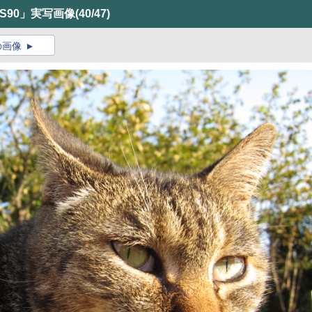
t S90」実写画像
(40/47)
の画像