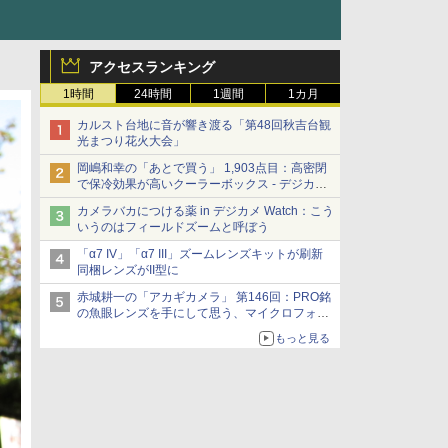
アクセスランキング
1時間
24時間
1週間
1カ月
カルスト台地に音が響き渡る「第48回秋吉台観
光まつり花火大会」
岡嶋和幸の「あとで買う」 1,903点目：高密閉
で保冷効果が高いクーラーボックス - デジカメ
Watch
カメラバカにつける薬 in デジカメ Watch：こう
いうのはフィールドズームと呼ぼう
「α7 IV」「α7 III」ズームレンズキットが刷新
同梱レンズがII型に
赤城耕一の「アカギカメラ」 第146回：PRO銘
の魚眼レンズを手にして思う、マイクロフォー
サーズへの期待と可能性
もっと見る