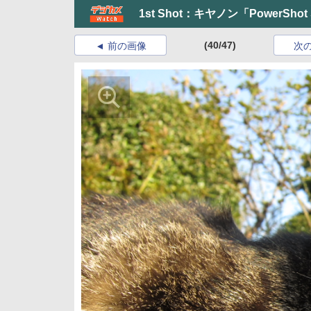
1st Shot：キヤノン「PowerSho
(40/47)
前の画像
次