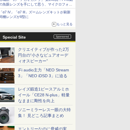
の魚眼レンズを手にして思う、マイクロフォー
サーズへの期待と可能性
「α7 IV」「α7 III」ズームレンズキットが刷新
同梱レンズがII型に
もっと見る
Special Site
クリエイティブが作った2万
円台の“小さなピュアオーデ
ィオスピーカー”
iFi audio主力「NEO Stream
3」「NEO iDSD 3」に迫る
レイズ鍛造1ピースアルミホ
イール「CE28 N-plus」軽量
なままに剛性を向上
ソニーミラーレス一眼の大特
集！ 見どころ記事まとめ
エントリーなのに脅威の実