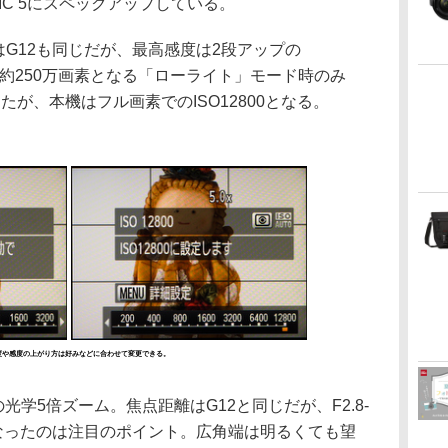
IGIC 5にスペックアップしている。
はG12も同じだが、最高感度は2段アップの
素数が約250万画素となる「ローライト」モード時のみ
ったが、本機はフル画素でのISO12800となる。
限感度や感度の上がり方は好みなどに合わせて変更できる。
の光学5倍ズーム。焦点距離はG12と同じだが、F2.8-
2.8になったのは注目のポイント。広角端は明るくても望