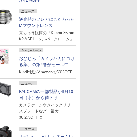
が42%OFF
ニュース
逆光時のフレアにこだわった
Mマウントレンズ
真ちゅう鏡筒の「Ksana 35mm
f/2 ASPH. シルバークローム」
キャンペーン
おなじみ「カメラバカにつけ
る薬」の第4巻がセール中
Kindle版がAmazonで50%OFF
ニュース
FALCAMの一部製品が8月19
日（水）から値下げ
カメラケージやクイックリリー
スプレートなど 最大
36.2%OFFに
ニュース
「α7 IV」「α7 III」ズームレ