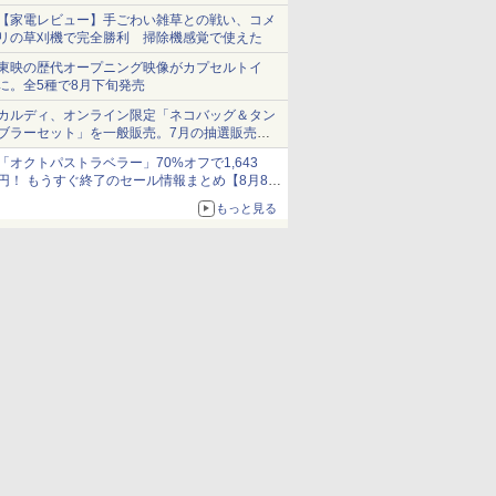
ショーツは1990円に
【家電レビュー】手ごわい雑草との戦い、コメ
リの草刈機で完全勝利 掃除機感覚で使えた
東映の歴代オープニング映像がカプセルトイ
に。全5種で8月下旬発売
カルディ、オンライン限定「ネコバッグ＆タン
ブラーセット」を一般販売。7月の抽選販売の
当選無効分
「オクトパストラベラー」70%オフで1,643
円！ もうすぐ終了のセール情報まとめ【8月8日
更新】
もっと見る
ニンテンドーeショップでは「大神 絶景版」が
67%オフで990円