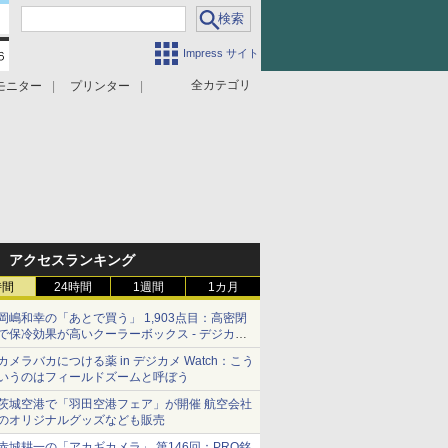
Impress サイト
全カテゴリ
モニター
プリンター
アクセスランキング
時間
24時間
1週間
1カ月
岡嶋和幸の「あとで買う」 1,903点目：高密閉
で保冷効果が高いクーラーボックス - デジカメ
Watch
カメラバカにつける薬 in デジカメ Watch：こう
いうのはフィールドズームと呼ぼう
茨城空港で「羽田空港フェア」が開催 航空会社
のオリジナルグッズなども販売
赤城耕一の「アカギカメラ」 第146回：PRO銘