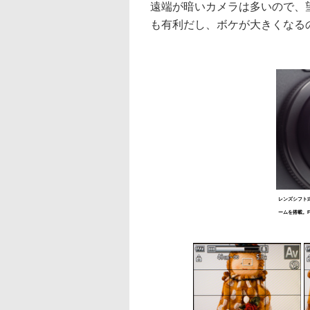
遠端が暗いカメラは多いので、望
も有利だし、ボケが大きくなる
レンズシフト式
ームを搭載。F