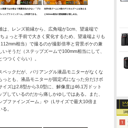
フル画素では10倍まで画質劣化の少ない「プロ
光学5倍ズームに4倍のデジタルズームを加える
グレッシブファインズーム」が利用できる。
と560mm相当の望遠撮影が楽しめる。
は、レンズ前縁から、広角端が1cm、望遠端で
のちょっと手前で大きく変化するため、望遠端よりも
そ112mm相当）で撮るのが撮影倍率と背景ボケの兼
いそうだ（ステップズームで100mm相当にして、
とつつくぐらい）。
ペックだが、バリアングル液晶モニターがなくな
もっとも、液晶モニターが固定式になった分だけボ
ズは2.8型から3.0型に、解像度は46.1万ドット
アップしているのだから痛しかゆしではある。また、
シブファインズーム」や（Lサイズで最大10倍ま
いる。
1