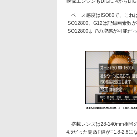
映像エンジンもDIGIC 4からD
ベース感度はISO80で、これ
ISO12800。G12は記録画
ISO12800までの増感が可能だ
感度の設定範囲はISO80-12800。オート時の上
搭載レンズは28-140mm相当
4.5だった開放F値がF1.8-