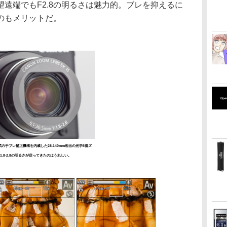
遠端でもF2.8の明るさは魅力的。ブレを抑えるに
のもメリットだ。
の手ブレ補正機構を内蔵した28-140mm相当の光学5倍ズ
1.8-2.8の明るさが戻ってきたのはうれしい。