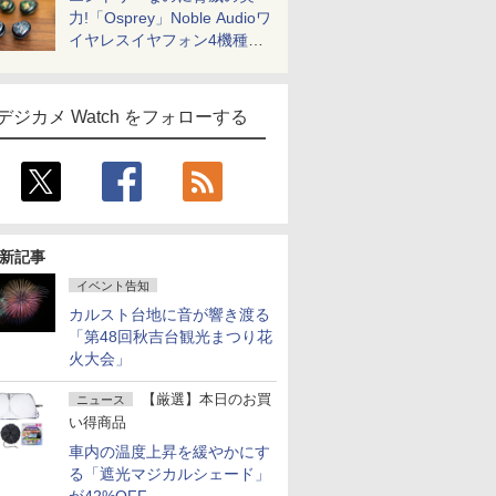
力!「Osprey」Noble Audioワ
イヤレスイヤフォン4機種を
一気に聴く
デジカメ Watch をフォローする
新記事
イベント告知
カルスト台地に音が響き渡る
「第48回秋吉台観光まつり花
火大会」
【厳選】本日のお買
ニュース
い得商品
車内の温度上昇を緩やかにす
る「遮光マジカルシェード」