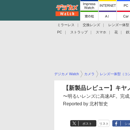
ミラーレス
交換レンズ
レンズ一体型
PC
ストラップ
スマホ
花
鉄
デジカメ Watch
カメラ
レンズ一体型（コ
【新製品レビュー】キヤノンP
〜明るいレンズに高速AF。完
Reported by 北村智史
ポスト
リスト
シ