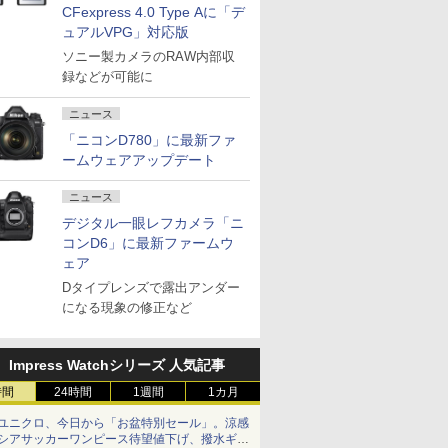
CFexpress 4.0 Type Aに「デ
ュアルVPG」対応版
ソニー製カメラのRAW内部収
録などが可能に
ニュース
「ニコンD780」に最新ファ
ームウェアアップデート
ニュース
デジタル一眼レフカメラ「ニ
コンD6」に最新ファームウ
ェア
Dタイプレンズで露出アンダー
になる現象の修正など
Impress Watchシリーズ 人気記事
時間
24時間
1週間
1カ月
ユニクロ、今日から「お盆特別セール」。涼感
シアサッカーワンピース待望値下げ、撥水ギア