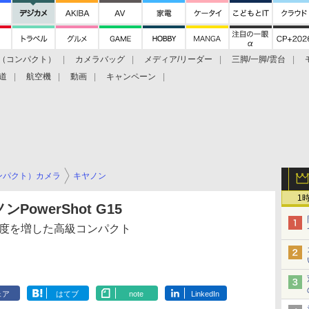
（コンパクト）
カメラバッグ
メディア/リーダー
三脚/一脚/雲台
道
航空機
動画
キャンペーン
ンパクト）カメラ
キヤノン
1
owerShot G15
成度を増した高級コンパクト
ェア
はてブ
note
LinkedIn