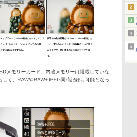
ステップズームで100mm相当にセットして、ズ
実写での焦点距離は24.3mm（112mm相当）だ
ームレバーをちょんとつついたのがこの位置。
った。寄れるかどうかでは広角端の1cｍのほう
ここでは17cmまで寄れる。
がうえだが、使い勝手のよさはこちらだと思
う。
C/SDメモリーカード。内蔵メモリーは搭載していな
しく、RAWやRAW+JPEG同時記録も可能となっ