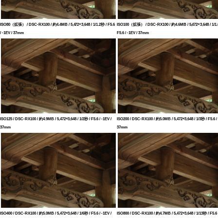
ISO80（拡張） / DSC-RX100 / 約4.4MB / 5,472×3,648 / 1/1.2秒 / F5.6
ISO100（拡張） / DSC-RX100 / 約4.6MB / 5,472×3,648 / 1/1.
/ -1EV / 37mm
F5.6 / -1EV / 37mm
ISO125 / DSC-RX100 / 約4.9MB / 5,472×3,648 / 1/2秒 / F5.6 / -1EV /
ISO200 / DSC-RX100 / 約5.0MB / 5,472×3,648 / 1/3秒 / F5.6 / 
37mm
37mm
ISO400 / DSC-RX100 / 約5.0MB / 5,472×3,648 / 1/6秒 / F5.6 / -1EV /
ISO800 / DSC-RX100 / 約4.7MB / 5,472×3,648 / 1/13秒 / F5.6 /