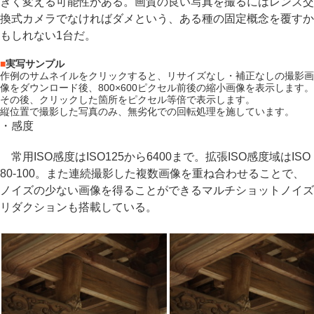
きく変える可能性がある。画質の良い写真を撮るにはレンズ交
換式カメラでなければダメという、ある種の固定概念を覆すか
もしれない1台だ。
■
実写サンプル
作例のサムネイルをクリックすると、リサイズなし・補正なしの撮影画
像をダウンロード後、800×600ピクセル前後の縮小画像を表示します。
その後、クリックした箇所をピクセル等倍で表示します。
縦位置で撮影した写真のみ、無劣化での回転処理を施しています。
・感度
常用ISO感度はISO125から6400まで。拡張ISO感度域はISO
80-100。また連続撮影した複数画像を重ね合わせることで、
ノイズの少ない画像を得ることができるマルチショットノイズ
リダクションも搭載している。