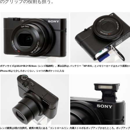
のグリップの役割も担う。
ボディサイズは101.6×58.1×35.9mm（レンズ格納時）。厚み以外は
バッテリー「NP-BX1」とメモリーカードはカメラ底部か
iPhone 4Sより少し小さいくらい。シャツの胸ポケットに入る
レンズ鏡筒は2段の沈胴式。鏡筒の根元にある「コントロールリン
内蔵ストロボをポップアップさせたところ。ポップアップ