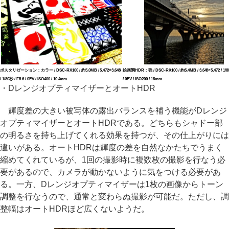
ポスタリゼーション：カラー / DSC-RX100 / 約5.0MB / 5,472×3,648
絵画調HDR：強 / DSC-RX100 / 約5.4MB / 3,648×5,472 / 1/8
/ 1/80秒 / F5.6 / 0EV / ISO400 / 10.4mm
/ 0EV / ISO200 / 18mm
・DレンジオプティマイザーとオートHDR
輝度差の大きい被写体の露出バランスを補う機能がDレンジ
オプティマイザーとオートHDRである。どちらもシャドー部
の明るさを持ち上げてくれる効果を持つが、その仕上がりには
違いがある。オートHDRは輝度の差を自然なかたちでうまく
縮めてくれているが、1回の撮影時に複数枚の撮影を行なう必
要があるので、カメラが動かないように気をつける必要があ
る。一方、Dレンジオプティマイザーは1枚の画像からトーン
調整を行なうので、通常と変わらぬ撮影が可能だ。ただし、調
整幅はオートHDRほど広くないようだ。