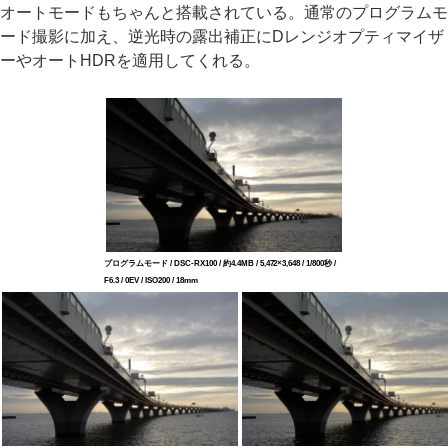
オートモードもちゃんと搭載されている。通常のプログラムモ
ード撮影に加え、逆光時の露出補正にDレンジオプティマイザ
ーやオートHDRを適用してくれる。
プログラムモード / DSC-RX100 / 約4.4MB / 5,472×3,648 / 1/800秒 /
F6.3 / 0EV / ISO200 / 18mm