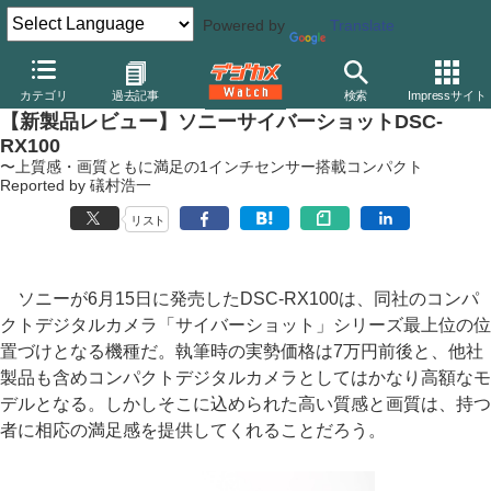
Powered by
Translate
デジカメ Watch
カメラ
レンズ一体型（コンパクト）カメラ
ソ
カテゴリ
過去記事
検索
Impressサイト
【新製品レビュー】ソニーサイバーショットDSC-
RX100
〜上質感・画質ともに満足の1インチセンサー搭載コンパクト
Reported by 礒村浩一
リスト
ソニーが6月15日に発売したDSC-RX100は、同社のコンパ
クトデジタルカメラ「サイバーショット」シリーズ最上位の位
置づけとなる機種だ。執筆時の実勢価格は7万円前後と、他社
製品も含めコンパクトデジタルカメラとしてはかなり高額なモ
デルとなる。しかしそこに込められた高い質感と画質は、持つ
者に相応の満足感を提供してくれることだろう。