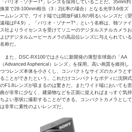
「バリオ・ゾナーT*」レンズを採用していることだ。35mm判
換算で28-100mm相当（3：2比率の場合）となる光学3.6倍ズ
ームレンズで、ワイド端では開放F値1.8の明るいレンズだ（望
遠端はF4.9）。「バリオ・ゾナーT*」という名称は、独ツァイ
ス社よりライセンスを受けてソニーのデジタルスチルカメラお
よびデジタルムービーカメラの高品位レンズに与えられている
名称だ。
また、DSC-RX100ではさらに新開発の薄型非球面の「AA
（Advanced Aspherical）レンズ」を採用。高い画質を維持し
つつレンズ本体を小さくし、コンパクトなサイズのカメラとす
ることができたという。これだけコンパクトなボディに沈胴式
のF1.8レンズが収まるのは驚きだ。またワイド端においても歪
曲が非常に少なく、建築物などを正面に捉えればまっすぐ気持
ちよい形状に撮影することができる。コンパクトカメラとして
は非常に素性のよいレンズだ。