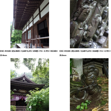
DSC-RX100 / 約4.8MB / 3,648×5,472 / 1/30秒 / F5 / -0.7EV / ISO400 /
DSC-RX100 / 約5.2MB / 3,648×5,472 / 1/160秒 / F4 / -0.7EV /
10.4mm
26.6mm