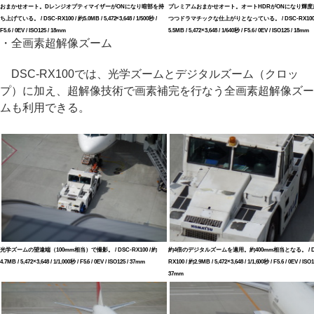
おまかせオート。DレンジオプティマイザーがONになり暗部を持
プレミアムおまかせオート。オートHDRがONになり輝度
ち上げている。 / DSC-RX100 / 約5.0MB / 5,472×3,648 / 1/500秒 /
つつドラマチックな仕上がりとなっている。 / DSC-RX100 
F5.6 / 0EV / ISO125 / 18mm
5.5MB / 5,472×3,648 / 1/640秒 / F5.6 / 0EV / ISO125 / 18mm
・全画素超解像ズーム
DSC-RX100では、光学ズームとデジタルズーム（クロッ
プ）に加え、超解像技術で画素補完を行なう全画素超解像ズー
ムも利用できる。
光学ズームの望遠端（100mm相当）で撮影。 / DSC-RX100 / 約
約4倍のデジタルズームを適用。約400mm相当となる。 / D
4.7MB / 5,472×3,648 / 1/1,000秒 / F5.6 / 0EV / ISO125 / 37mm
RX100 / 約2.9MB / 5,472×3,648 / 1/1,600秒 / F5.6 / 0EV / ISO1
37mm