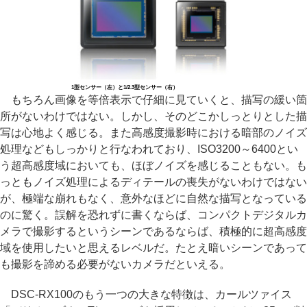
1型センサー（左）と1/2.3型センサー（右）
もちろん画像を等倍表示で仔細に見ていくと、描写の緩い箇
所がないわけではない。しかし、そのどこかしっとりとした描
写は心地よく感じる。また高感度撮影時における暗部のノイズ
処理などもしっかりと行なわれており、ISO3200～6400とい
う超高感度域においても、ほぼノイズを感じることもない。も
っともノイズ処理によるディテールの喪失がないわけではない
が、極端な崩れもなく、意外なほどに自然な描写となっている
のに驚く。誤解を恐れずに書くならば、コンパクトデジタルカ
メラで撮影するというシーンであるならば、積極的に超高感度
域を使用したいと思えるレベルだ。たとえ暗いシーンであって
も撮影を諦める必要がないカメラだといえる。
DSC-RX100のもう一つの大きな特徴は、カールツァイス