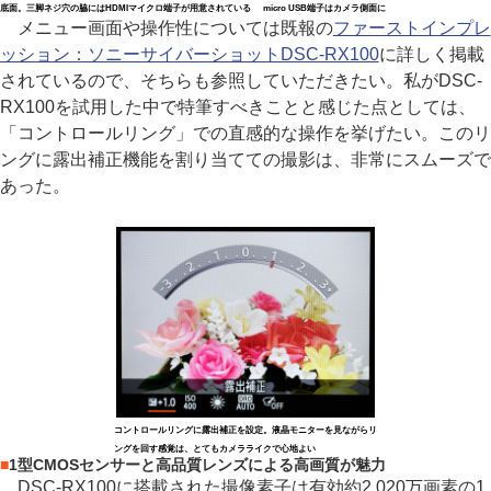
底面。三脚ネジ穴の脇にはHDMIマイクロ端子が用意されている
micro USB端子はカメラ側面に
メニュー画面や操作性については既報の
ファーストインプレ
ッション：ソニーサイバーショットDSC-RX100
に詳しく掲載
されているので、そちらも参照していただきたい。私がDSC-
RX100を試用した中で特筆すべきことと感じた点としては、
「コントロールリング」での直感的な操作を挙げたい。このリ
ングに露出補正機能を割り当てての撮影は、非常にスムーズで
あった。
コントロールリングに露出補正を設定。液晶モニターを見ながらリ
ングを回す感覚は、とてもカメラライクで心地よい
■
1型CMOSセンサーと高品質レンズによる高画質が魅力
DSC-RX100に搭載された撮像素子は有効約2,020万画素の1