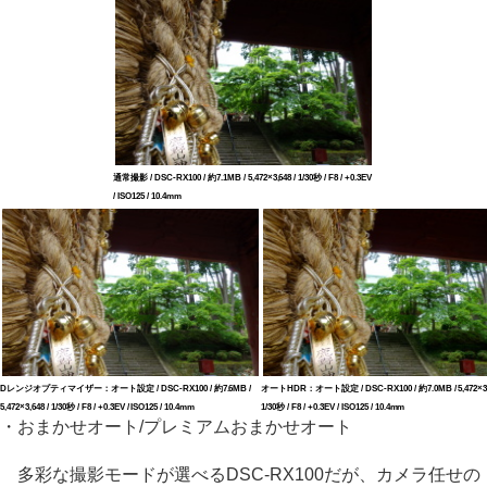
通常撮影 / DSC-RX100 / 約7.1MB / 5,472×3,648 / 1/30秒 / F8 / +0.3EV
/ ISO125 / 10.4mm
Dレンジオプティマイザー：オート設定 / DSC-RX100 / 約7.6MB /
オートHDR：オート設定 / DSC-RX100 / 約7.0MB / 5,472×3,6
5,472×3,648 / 1/30秒 / F8 / +0.3EV / ISO125 / 10.4mm
1/30秒 / F8 / +0.3EV / ISO125 / 10.4mm
・おまかせオート/プレミアムおまかせオート
多彩な撮影モードが選べるDSC-RX100だが、カメラ任せの