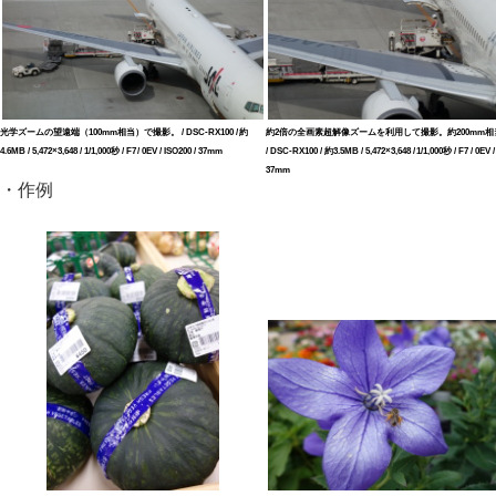
光学ズームの望遠端（100mm相当）で撮影。 / DSC-RX100 / 約
約2倍の全画素超解像ズームを利用して撮影。約200mm相
4.6MB / 5,472×3,648 / 1/1,000秒 / F7 / 0EV / ISO200 / 37mm
/ DSC-RX100 / 約3.5MB / 5,472×3,648 / 1/1,000秒 / F7 / 0EV /
37mm
・作例