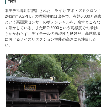
作例
本モデル専用に設計された「ライカ アポ・ズミクロン f
2/43mm ASPH.」の描写性能は出色で、有効6,030万画素
という高画素センサーのポテンシャルを、余すところな
く活かしている。またISO 5000という高感度での撮影に
もかかわらず、ディテールの再現性も良好だ。高感度域
におけるノイズリダクション性能の高さにも注目した
い。