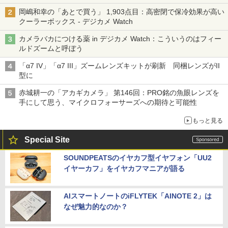
岡嶋和幸の「あとで買う」 1,903点目：高密閉で保冷効果が高い
クーラーボックス - デジカメ Watch
カメラバカにつける薬 in デジカメ Watch：こういうのはフィー
ルドズームと呼ぼう
「α7 IV」「α7 III」ズームレンズキットが刷新 同梱レンズがII
型に
赤城耕一の「アカギカメラ」 第146回：PRO銘の魚眼レンズを
手にして思う、マイクロフォーサーズへの期待と可能性
もっと見る
Special Site
SOUNDPEATSのイヤカフ型イヤフォン「UU2
イヤーカフ」をイヤカフマニアが語る
AIスマートノートのiFLYTEK「AINOTE 2」は
なぜ魅力的なのか？