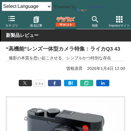
Powered by
Translate
デジカメ Watch
カメラ
レンズ一体型（コンパクト）カメラ
ラ
カテゴリ
過去記事
検索
Impressサイト
新製品レビュー
“高機能”レンズ一体型カメラ特集：ライカQ3 43
撮影の本質を思い起こさせる、シンプルかつ特別な存在
曽根原昇
2026年1月4日 12:00
リスト