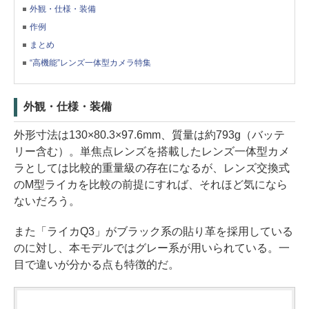
外観・仕様・装備
作例
まとめ
“高機能”レンズ一体型カメラ特集
外観・仕様・装備
外形寸法は130×80.3×97.6mm、質量は約793g（バッテ
リー含む）。単焦点レンズを搭載したレンズ一体型カメ
ラとしては比較的重量級の存在になるが、レンズ交換式
のM型ライカを比較の前提にすれば、それほど気になら
ないだろう。
また「ライカQ3」がブラック系の貼り革を採用している
のに対し、本モデルではグレー系が用いられている。一
目で違いが分かる点も特徴的だ。