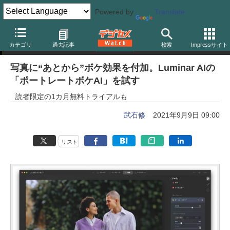
Powered by
Translate
ミニレポート
カテゴリ
過去記事
検索
Impressサイト
写真に“あとから”ボケ効果を付加。Luminar AIの
「ポートレートボケAI」を試す
読者限定の1カ月無料トライアルも
武石修
2021年9月9日 09:00
リスト