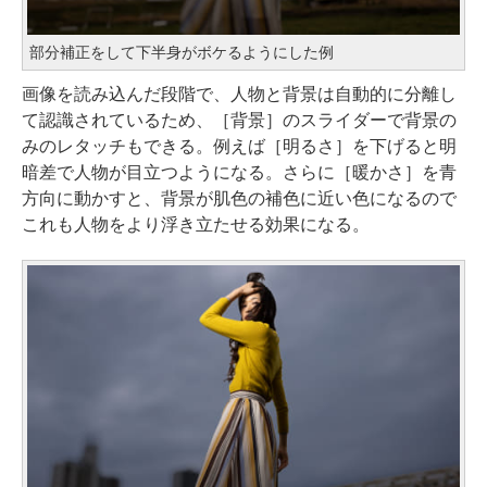
部分補正をして下半身がボケるようにした例
画像を読み込んだ段階で、人物と背景は自動的に分離し
て認識されているため、［背景］のスライダーで背景の
みのレタッチもできる。例えば［明るさ］を下げると明
暗差で人物が目立つようになる。さらに［暖かさ］を青
方向に動かすと、背景が肌色の補色に近い色になるので
これも人物をより浮き立たせる効果になる。