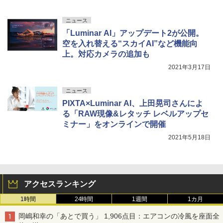
ニュース
「Luminar AI」アップデート2が公開。
空を入れ替える“スカイAI”など機能向
上。対応カメラの追加も
2021年3月17日
ニュース
PIXTA×Luminar AI、上田晃司さんによ
る「RAW現像&レタッチ レベルアップセ
ミナー」をオンラインで開催
2021年5月18日
アクセスランキング
1時間
24時間
1週間
1カ月
岡嶋和幸の「あとで買う」 1,906点目：エアコンの冷風を座面全