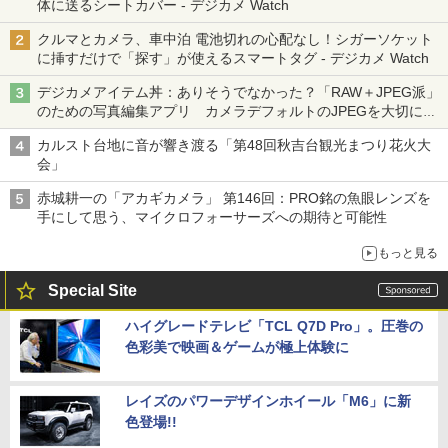
体に送るシートカバー - デジカメ Watch
クルマとカメラ、車中泊 電池切れの心配なし！シガーソケット
に挿すだけで「探す」が使えるスマートタグ - デジカメ Watch
デジカメアイテム丼：ありそうでなかった？「RAW＋JPEG派」
のための写真編集アプリ カメラデフォルトのJPEGを大切にす
る「Filmator」
カルスト台地に音が響き渡る「第48回秋吉台観光まつり花火大
会」
赤城耕一の「アカギカメラ」 第146回：PRO銘の魚眼レンズを
手にして思う、マイクロフォーサーズへの期待と可能性
もっと見る
Special Site
ハイグレードテレビ「TCL Q7D Pro」。圧巻の
色彩美で映画＆ゲームが極上体験に
レイズのパワーデザインホイール「M6」に新
色登場!!