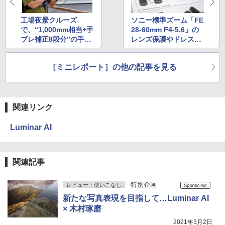
工場夜景クルーズ
ソニー標準ズーム「FE
で、“1,000mm相当+手
28-60mm F4-5.6」の
ブレ補正8段分”の手持
レンズ保護やドレスア
ち撮影を試す！
ップに。 Amazonで見
つけた汎用角型フード
［ミニレポート］の他の記事を見る
をご紹介
関連リンク
Luminar AI
関連記事
特別企画
レビュー・使いこなし
新たな写真表現を目指して…Luminar AI
× 木村琢磨
2021年3月2日