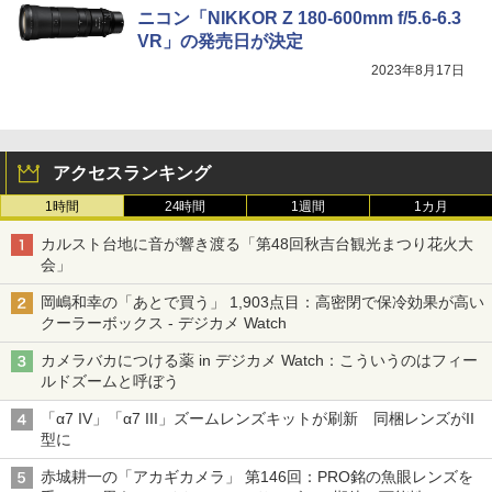
ニコン「NIKKOR Z 180-600mm f/5.6-6.3
VR」の発売日が決定
2023年8月17日
アクセスランキング
1時間
24時間
1週間
1カ月
カルスト台地に音が響き渡る「第48回秋吉台観光まつり花火大
会」
岡嶋和幸の「あとで買う」 1,903点目：高密閉で保冷効果が高い
クーラーボックス - デジカメ Watch
カメラバカにつける薬 in デジカメ Watch：こういうのはフィー
ルドズームと呼ぼう
「α7 IV」「α7 III」ズームレンズキットが刷新 同梱レンズがII
型に
赤城耕一の「アカギカメラ」 第146回：PRO銘の魚眼レンズを