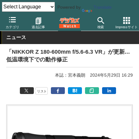
Powered by
Translate
デジカメ Watch
レンズ
交換レンズ
ニコン
カテゴリ
過去記事
検索
Impressサイト
ニュース
「NIKKOR Z 180-600mm f/5.6-6.3 VR」が更新…
低温環境下での動作修正
本誌：宮本義朗
2024年5月29日 16:29
リスト