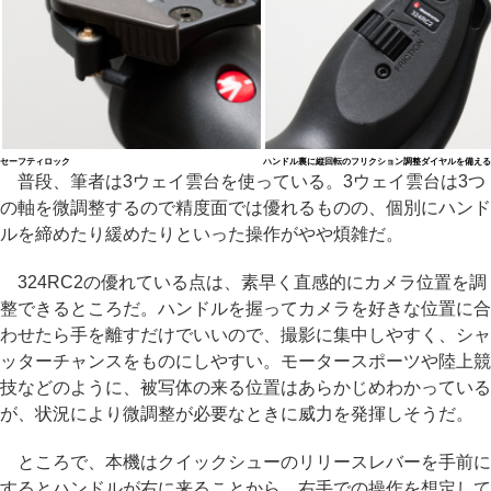
セーフティロック
ハンドル裏に縦回転のフリクション調整ダイヤルを備える
普段、筆者は3ウェイ雲台を使っている。3ウェイ雲台は3つ
の軸を微調整するので精度面では優れるものの、個別にハンド
ルを締めたり緩めたりといった操作がやや煩雑だ。
324RC2の優れている点は、素早く直感的にカメラ位置を調
整できるところだ。ハンドルを握ってカメラを好きな位置に合
わせたら手を離すだけでいいので、撮影に集中しやすく、シャ
ッターチャンスをものにしやすい。モータースポーツや陸上競
技などのように、被写体の来る位置はあらかじめわかっている
が、状況により微調整が必要なときに威力を発揮しそうだ。
ところで、本機はクイックシューのリリースレバーを手前に
するとハンドルが右に来ることから、右手での操作を想定して