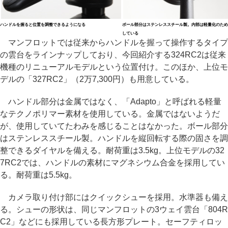
ハンドルを握ると位置を調整できるようになる
ボール部分はステンレススチール製。内部は軽量化のため
している
マンフロットでは従来からハンドルを握って操作するタイプ
の雲台をラインナップしており、今回紹介する324RC2は従来
機種のリニューアルモデルという位置付け。このほか、上位モ
デルの「327RC2」（2万7,300円）も用意している。
ハンドル部分は金属ではなく、「Adapto」と呼ばれる軽量
なテクノポリマー素材を使用している。金属ではないようだ
が、使用していてたわみを感じることはなかった。ボール部分
はステンレススチール製。ハンドルを縦回転する際の固さを調
整できるダイヤルを備える。耐荷重は3.5kg。上位モデルの32
7RC2では、ハンドルの素材にマグネシウム合金を採用してい
る。耐荷重は5.5kg。
カメラ取り付け部にはクイックシューを採用。水準器も備え
る。シューの形状は、同じマンフロットの3ウェイ雲台「804R
C2」などにも採用している長方形プレート。セーフティロッ