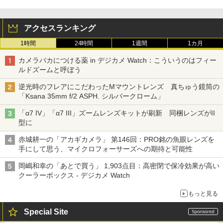
アクセスランキング
1時間
24時間
1週間
1カ月
カメラバカにつける薬 in デジカメ Watch：こういうのはフィー
ルドズームと呼ぼう
逆光時のフレアにこだわったMマウントレンズ 真ちゅう鏡筒の
「Ksana 35mm f/2 ASPH. シルバークローム」
「α7 IV」「α7 III」ズームレンズキットが刷新 同梱レンズがII
型に
赤城耕一の「アカギカメラ」 第146回：PRO銘の魚眼レンズを
手にして思う、マイクロフォーサーズへの期待と可能性
岡嶋和幸の「あとで買う」 1,903点目：高密閉で保冷効果が高い
クーラーボックス - デジカメ Watch
もっと見る
Special Site