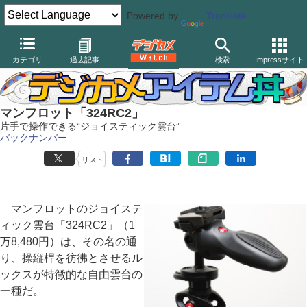
Powered by
Translate
デジカメ Watch
撮影用品
三脚/一脚/雲台
マンフロット
カテゴリ
過去記事
検索
Impressサイト
マンフロット「324RC2」
片手で操作できる“ジョイスティック雲台”
バックナンバー
リスト
マンフロットのジョイステ
ィック雲台「324RC2」（1
万8,480円）は、その名の通
り、操縦桿を彷彿とさせるル
ックスが特徴的な自由雲台の
一種だ。