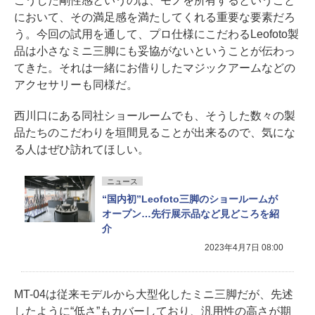
こうした剛性感というのは、モノを所有するということ
において、その満足感を満たしてくれる重要な要素だろ
う。今回の試用を通して、プロ仕様にこだわるLeofoto製
品は小さなミニ三脚にも妥協がないということが伝わっ
てきた。それは一緒にお借りしたマジックアームなどの
アクセサリーも同様だ。
西川口にある同社ショールームでも、そうした数々の製
品たちのこだわりを垣間見ることが出来るので、気にな
る人はぜひ訪れてほしい。
ニュース
“国内初”Leofoto三脚のショールームが
オープン…先行展示品など見どころを紹
介
2023年4月7日 08:00
MT-04は従来モデルから大型化したミニ三脚だが、先述
したように“低さ”もカバーしており、汎用性の高さが期