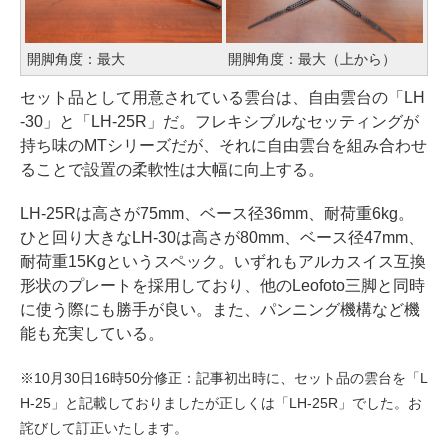
開脚角度：最大
開脚角度：最大（上から）
セット品として用意されている雲台は、自由雲台の「LH
-30」と「LH-25R」だ。フレキシブルなセッティングが
持ち味のMTシリーズだが、それに自由雲台を組み合わせ
ることで設置の柔軟性は大幅に向上する。
LH-25Rは高さが75mm、ベース径36mm、耐荷重6kg。
ひと回り大きなLH-30は高さが80mm、ベース径47mm、
耐荷重15Kgというスペック。いずれもアルカスイス互換
形状のプレートを採用しており、他のLeofoto三脚と同時
に使う際にも勝手が良い。また、パンニング機構など機
能も充実している。
※10月30日16時50分修正：記事初出時に、セット品の雲台を「L
H-25」と記載しておりましたが正しくは「LH-25R」でした。お
詫びして訂正いたします。