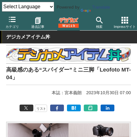
Powered by
Translate
デジカメ Watch
撮影用品
三脚/一脚/雲台
レオフォト
カテゴリ
過去記事
検索
Impressサイト
デジカメアイテム丼
高級感のある“スパイダー”ミニ三脚「Leofoto MT-
04」
本誌：宮本義朗
2023年10月30日 07:00
リスト