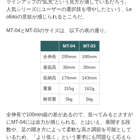
ラインアップの“拡充”という見方が適しているだろう。
人気シリーズにユーザーの選択肢を増やしたという、Le
ofotoの意欲が感じられるところだ。
MT-04とMT-03のサイズは、以下の表の通り。
MT-04
MT-03
全伸長
295mm
180mm
最低高
36mm
30mm
収納高
170mm
143mm
重量
315g
162g
耐荷重
5kg
5kg
全伸長で100mm超の差があるので、並べてみるとさすが
にMT-04には迫力が感じられる。とはいえ、展開する段
数や、足の開き方によって柔軟な高さ調節を可能として
いるため、「より低く」という要求にも問題なく応えら