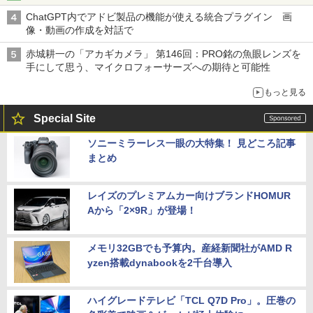
ChatGPT内でアドビ製品の機能が使える統合プラグイン 画
像・動画の作成を対話で
赤城耕一の「アカギカメラ」 第146回：PRO銘の魚眼レンズを
手にして思う、マイクロフォーサーズへの期待と可能性
もっと見る
Special Site
ソニーミラーレス一眼の大特集！ 見どころ記事
まとめ
レイズのプレミアムカー向けブランドHOMUR
Aから「2×9R」が登場！
メモリ32GBでも予算内。産経新聞社がAMD R
yzen搭載dynabookを2千台導入
ハイグレードテレビ「TCL Q7D Pro」。圧巻の