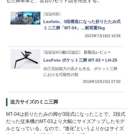
も三脚単体と、雲台のセット品を用意する。
ニュース
Leofoto、3段構造になった折りたたみ式
ミニ三脚「MT-04」…耐荷重5kg
2023年7月18日 16:56
新製品レビュー
レビュー・使いこなし
LeoFoto ポケット三脚 MT-03 + LH-25
自己完結能力の高さも光る、ポケット三脚
における可能性の獣
2019年10月23日 07:00
迫力サイズのミニ三脚
MT-04は折りたたみの脚が3段式になったことで、2段式
だった従来機のMT-03より大幅にサイズアップしたモデ
ルとなっている。なので、“進化”というよりかはサイズ