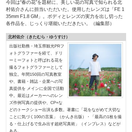
今回は“春の花”を題材に、美しい花の写真で知られる北
村佑介さんに担当いただいた。使用したレンズは「FE 1
35mm F1.8 GM」。ボディとレンズの実力を出し切った
各作品を、じっくり堪能いただきたい。（編集部）
北村佑介（きたむら・ゆうすけ）
出版社勤務・埼玉県観光PRフ
ォトグラファーを経て、ドリ
ーミーフォトと呼ばれる花を
撮るフォトグラファーとして
独立。年間150回の写真教室
や、書籍・雑誌・企業への写
真提供を メインに全国で活動
中。最近はメーカーへのレン
ズ作例写真の提供や、CP+な
どのトークショー出演も多数。著書に「花をながめて大切な
ことに気づく100の言葉」（かんき出版）・「最高の1枚を撮
る・仕上げるで生み出す超絶写真術」（インプレス）などが
ある。