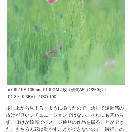
α7 III / FE 135mm F1.8 GM / 絞り優先AE（1/250秒・
F1.8・-0.3EV） / ISO 100
少し上から見下ろすように撮ったので、決して遠近感の
抜けが良いシチュエーションではない。それにも関わら
ず、ぼけが綺麗でイメージ通りの作品を撮ることができ
た。もちろん花は動かすことができないので、時折この