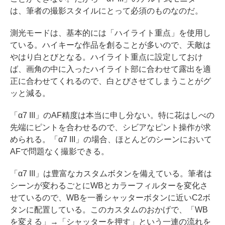
は、筆者の撮影スタイルにとって必須のものなのだ。
測光モードは、基本的には「ハイライト重点」を使用し
ている。ハイキーな作品を創ることが多いので、天敵は
やはり白とびとなる。ハイライト重点に設定しておけ
ば、画角の中に入ったハイライト部に合わせて露出を適
正に合わせてくれるので、白とびさせてしまうことがグ
ッと減る。
「α7 III」のAF精度は本当に申し分ない。特に花はしべの
先端にピントを合わせるので、シビアなピント操作が求
められる。「α7 III」の場合、ほとんどのシーンにおいて
AFで問題なく撮影できる。
「α7 III」は豊富なカスタムボタンを備えている。筆者は
シーンが変わるごとにWBとカラーフィルターを変化さ
せているので、WBを一番シャッターボタンに近いC2ボ
タンに配置している。このカスタムのおかげで、「WB
を変える」→「シャッターを押す」という一連の流れを