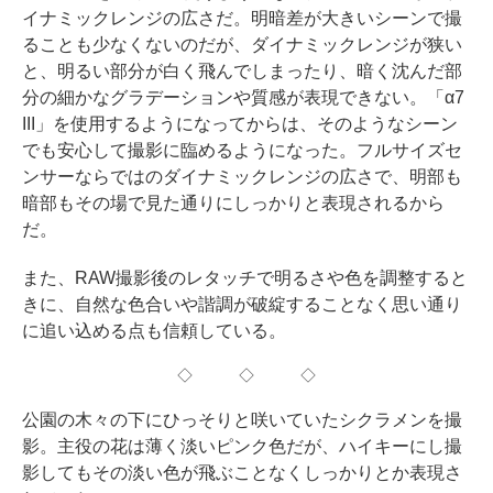
イナミックレンジの広さだ。明暗差が大きいシーンで撮
ることも少なくないのだが、ダイナミックレンジが狭い
と、明るい部分が白く飛んでしまったり、暗く沈んだ部
分の細かなグラデーションや質感が表現できない。「α7
III」を使用するようになってからは、そのようなシーン
でも安心して撮影に臨めるようになった。フルサイズセ
ンサーならではのダイナミックレンジの広さで、明部も
暗部もその場で見た通りにしっかりと表現されるから
だ。
また、RAW撮影後のレタッチで明るさや色を調整すると
きに、自然な色合いや諧調が破綻することなく思い通り
に追い込める点も信頼している。
◇ ◇ ◇
公園の木々の下にひっそりと咲いていたシクラメンを撮
影。主役の花は薄く淡いピンク色だが、ハイキーにし撮
影してもその淡い色が飛ぶことなくしっかりとか表現さ