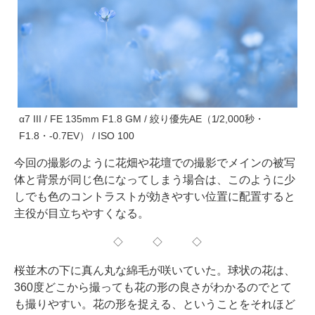
α7 III / FE 135mm F1.8 GM / 絞り優先AE（1/2,000秒・
F1.8・-0.7EV） / ISO 100
今回の撮影のように花畑や花壇での撮影でメインの被写
体と背景が同じ色になってしまう場合は、このように少
しでも色のコントラストが効きやすい位置に配置すると
主役が目立ちやすくなる。
◇ ◇ ◇
桜並木の下に真ん丸な綿毛が咲いていた。球状の花は、
360度どこから撮っても花の形の良さがわかるのでとて
も撮りやすい。花の形を捉える、ということをそれほど