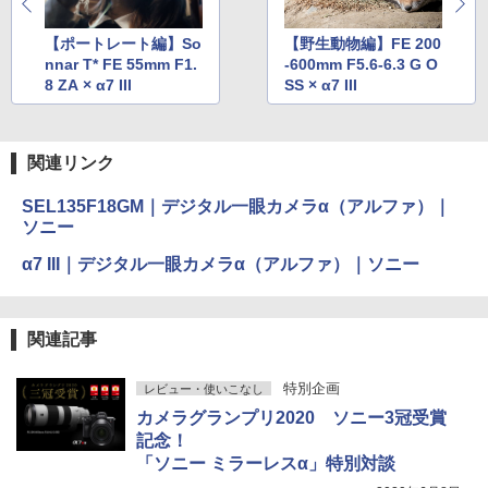
【ポートレート編】So
【野生動物編】FE 200
nnar T* FE 55mm F1.
-600mm F5.6-6.3 G O
8 ZA × α7 III
SS × α7 III
関連リンク
SEL135F18GM｜デジタル一眼カメラα（アルファ）｜
ソニー
α7 III｜デジタル一眼カメラα（アルファ）｜ソニー
関連記事
特別企画
レビュー・使いこなし
カメラグランプリ2020 ソニー3冠受賞
記念！
「ソニー ミラーレスα」特別対談