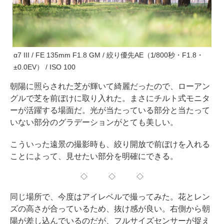
α7 III / FE 135mm F1.8 GM / 絞り優先AE（1/800秒・F1.8・
±0.0EV） / ISO 100
朝陽に照らされた芝が輝いて綺麗だったので、ローアン
グルで芝を前ぼけに取り入れた。まさにチルト式モニタ
ーが活躍する場面だ。光が当たっている部分と当たって
いない部分のグラデーションがとても美しい。
こういった遠景の撮影時も、絞り開放で前ぼけを入れる
ことによって、見せたい部分を明確にできる。
◇ ◇ ◇
同じ場所で、今度はアイレベルで撮ってみた。花とレン
ズの高さが合っているため、抜け感が良い。右側から朝
陽が差し込んでいるのだが、フルサイズセンサーが捉え