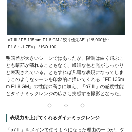
α7 III / FE 135mm F1.8 GM / 絞り優先AE（1/8,000秒・
F1.8・-1.7EV） / ISO 100
明暗差が大きいシーンではあったが、階調は白く飛ぶこ
とも暗部が潰れることもなく、繊細な色と光がしっかり
と表現されている。ともすれば凡庸な表現になってしま
うこのようなシーンを印象的に描いてくれる「FE 135m
m F1.8 GM」の性能の高さに加え、「α7 III」の感度性能
とダイナミックレンジの広さも実感する撮影となった。
◇ ◇ ◇
表現力を上げてくれるダイナミックレンジ
「α7 III」をメインで使うようになった理由の一つが、ダ