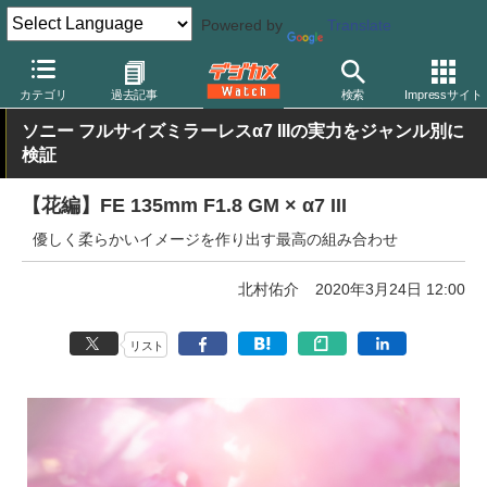
Powered by
Translate
デジカメ Watch
レンズ
交換レンズ
ソニー
カテゴリ
過去記事
検索
Impressサイト
ソニー フルサイズミラーレスα7 IIIの実力をジャンル別に
検証
【花編】FE 135mm F1.8 GM × α7 III
優しく柔らかいイメージを作り出す最高の組み合わせ
北村佑介
2020年3月24日 12:00
リスト