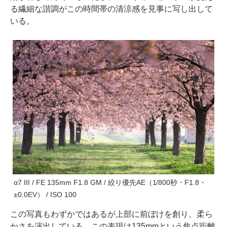
る繊細な諧調がこの時間帯の清涼感を見事に写し出して
いる。
α7 III / FE 135mm F1.8 GM / 絞り優先AE（1/800秒・F1.8・
±0.0EV） / ISO 100
この写真もわずかではあるが上部に前ぼけを創り、柔ら
かさを演出している。この表現は135mmという焦点距離