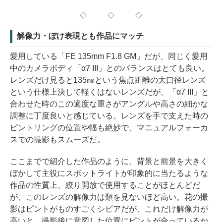
◇ ◇ ◇
解像力・ぼけ表現とも作品にマッチ
愛用している「FE 135mm F1.8 GM」だが、同じく愛用
中のカメラボディ「α7 III」とのバランスはとても良い。
レンズだけ見ると135㎜という焦点距離の大口径レンズ
という仕様上決して軽くはないレンズだが、「α7 III」と
合わせた時のこの適度な重さがアングルや高さの細かな
調整に丁度良いと感じている。レンズを手で支えた時の
ピントリングの位置や幅も絶妙で、マニュアルフォーカ
スでの撮影もスムーズだ。
ここまでで紹介した作品のように、背景と前景を大きく
ぼかして主役にスポットライトが印象的に当たるような
作品の性質上、絞り開放で使用することがほとんどだ
が、このレンズの解像力は類を見ないほど高い。花の撮
影はピントがものすごくシビアだが、これだけ解像力が
高いと、撮影後に意図した位置にピントが合っているか