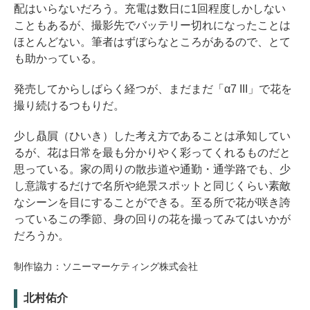
配はいらないだろう。充電は数日に1回程度しかしない
こともあるが、撮影先でバッテリー切れになったことは
ほとんどない。筆者はずぼらなところがあるので、とて
も助かっている。
発売してからしばらく経つが、まだまだ「α7 III」で花を
撮り続けるつもりだ。
少し贔屓（ひいき）した考え方であることは承知してい
るが、花は日常を最も分かりやく彩ってくれるものだと
思っている。家の周りの散歩道や通勤・通学路でも、少
し意識するだけで名所や絶景スポットと同じくらい素敵
なシーンを目にすることができる。至る所で花が咲き誇
っているこの季節、身の回りの花を撮ってみてはいかが
だろうか。
制作協力：ソニーマーケティング株式会社
北村佑介