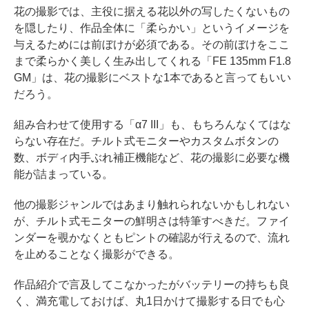
花の撮影では、主役に据える花以外の写したくないもの
を隠したり、作品全体に「柔らかい」というイメージを
与えるためには前ぼけが必須である。その前ぼけをここ
まで柔らかく美しく生み出してくれる「FE 135mm F1.8
GM」は、花の撮影にベストな1本であると言ってもいい
だろう。
組み合わせて使用する「α7 III」も、もちろんなくてはな
らない存在だ。チルト式モニターやカスタムボタンの
数、ボディ内手ぶれ補正機能など、花の撮影に必要な機
能が詰まっている。
他の撮影ジャンルではあまり触れられないかもしれない
が、チルト式モニターの鮮明さは特筆すべきだ。ファイ
ンダーを覗かなくともピントの確認が行えるので、流れ
を止めることなく撮影ができる。
作品紹介で言及してこなかったがバッテリーの持ちも良
く、満充電しておけば、丸1日かけて撮影する日でも心