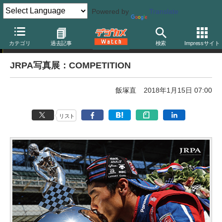
Powered by
Translate
写真展告知
カテゴリ
過去記事
検索
Impressサイト
JRPA写真展：COMPETITION
飯塚直
2018年1月15日 07:00
リスト