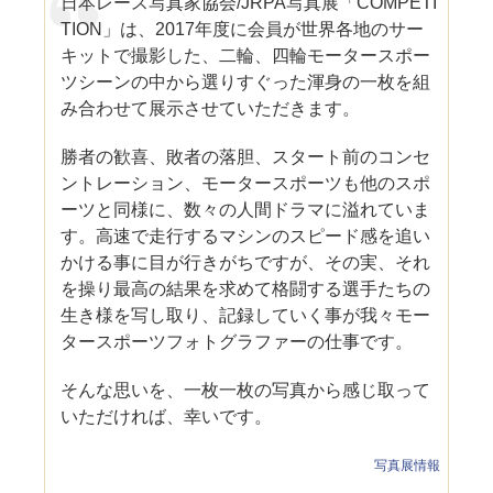
日本レース写真家協会/JRPA写真展「COMPETI
TION」は、2017年度に会員が世界各地のサー
キットで撮影した、二輪、四輪モータースポー
ツシーンの中から選りすぐった渾身の一枚を組
み合わせて展示させていただきます。
勝者の歓喜、敗者の落胆、スタート前のコンセ
ントレーション、モータースポーツも他のスポ
ーツと同様に、数々の人間ドラマに溢れていま
す。高速で走行するマシンのスピード感を追い
かける事に目が行きがちですが、その実、それ
を操り最高の結果を求めて格闘する選手たちの
生き様を写し取り、記録していく事が我々モー
タースポーツフォトグラファーの仕事です。
そんな思いを、一枚一枚の写真から感じ取って
いただければ、幸いです。
写真展情報