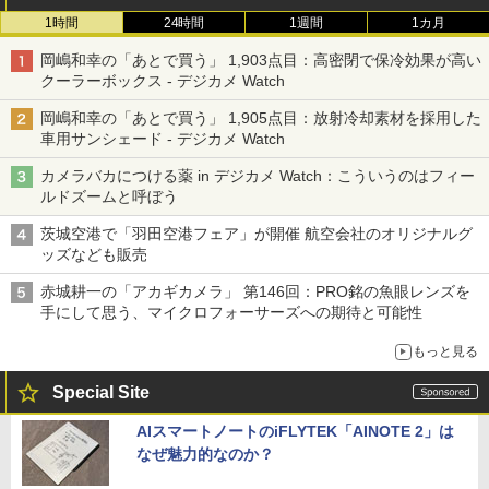
1時間
24時間
1週間
1カ月
岡嶋和幸の「あとで買う」 1,903点目：高密閉で保冷効果が高い
クーラーボックス - デジカメ Watch
岡嶋和幸の「あとで買う」 1,905点目：放射冷却素材を採用した
車用サンシェード - デジカメ Watch
カメラバカにつける薬 in デジカメ Watch：こういうのはフィー
ルドズームと呼ぼう
茨城空港で「羽田空港フェア」が開催 航空会社のオリジナルグ
ッズなども販売
赤城耕一の「アカギカメラ」 第146回：PRO銘の魚眼レンズを
手にして思う、マイクロフォーサーズへの期待と可能性
もっと見る
Special Site
AIスマートノートのiFLYTEK「AINOTE 2」は
なぜ魅力的なのか？