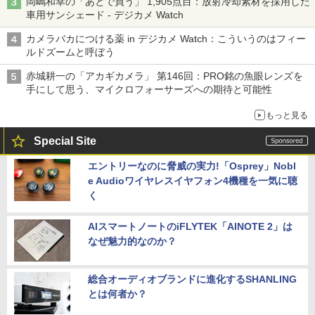
岡嶋和幸の「あとで買う」 1,905点目：放射冷却素材を採用した
車用サンシェード - デジカメ Watch
カメラバカにつける薬 in デジカメ Watch：こういうのはフィー
ルドズームと呼ぼう
赤城耕一の「アカギカメラ」 第146回：PRO銘の魚眼レンズを
手にして思う、マイクロフォーサーズへの期待と可能性
もっと見る
Special Site
エントリーなのに脅威の実力!「Osprey」Nobl
e Audioワイヤレスイヤフォン4機種を一気に聴
く
AIスマートノートのiFLYTEK「AINOTE 2」は
なぜ魅力的なのか？
総合オーディオブランドに進化するSHANLING
とは何者か？