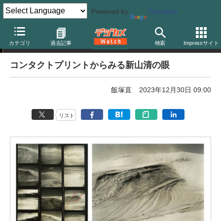
Powered by
Translate
写真展告知
カテゴリ
過去記事
検索
Impressサイト
コンタクトプリントからみる新山清の眼
飯塚直
2023年12月30日 09:00
リスト