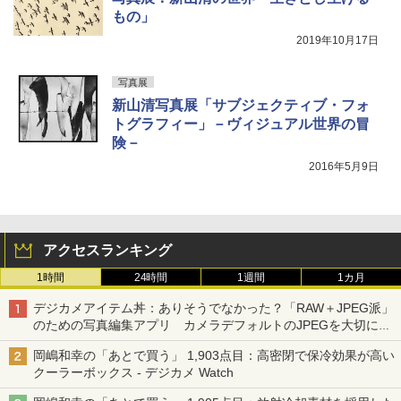
もの」
2019年10月17日
写真展
新山清写真展「サブジェクティブ・フォ
トグラフィー」－ヴィジュアル世界の冒
険－
2016年5月9日
アクセスランキング
1時間
24時間
1週間
1カ月
デジカメアイテム丼：ありそうでなかった？「RAW＋JPEG派」
のための写真編集アプリ カメラデフォルトのJPEGを大切にす
る「Filmator」
岡嶋和幸の「あとで買う」 1,903点目：高密閉で保冷効果が高い
クーラーボックス - デジカメ Watch