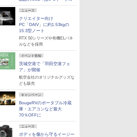
ニュース
クリエイター向け
PC「DAIV」に約1.53kgの
15.3型ノート
RTX 50シリーズや有機ELパネ
ルなどを採用
イベント告知
茨城空港で「羽田空港フェ
ア」が開催
航空会社のオリジナルグッズな
ども販売
キャンペーン
BougeRVのポータブル冷蔵
庫・エアコンなど最大
70％OFFに
ニュース
ボディを傷から守るイージー