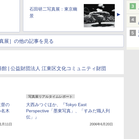
石田研二写真展：東京幽
▲
景
真展］の他の記事を見る
料館 | 公益財団法人 江東区文化コミュニティ財団
写真展リアルタイムレポート
監督の
大西みつぐほか、『Tokyo East
小名木
Perspective「墨東写真」、「すみだ職人列
伝」』
年1月11日
2006年6月20日