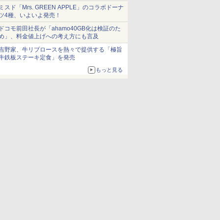
ミスド「Mrs. GREEN APPLE」のコラボドーナ
ツ4種、いよいよ発売！
ドコモ前田社長が「ahamo40GB化は検証のた
め」、料金値上げへの考え方にも言及
吉野家、牛リブロースを熱々で提供する「極旨
牛鉄板ステーキ定食」を発売
もっと見る