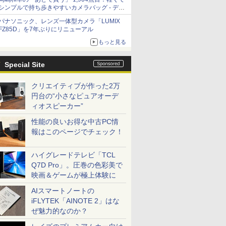
シンプルで持ち歩きやすいカメラバッグ - デジ
カメ Watch
パナソニック、レンズ一体型カメラ「LUMIX
FZ85D」を7年ぶりにリニューアル
もっと見る
Special Site
クリエイティブが作った2万
円台の“小さなピュアオーデ
ィオスピーカー”
性能の良いお得な中古PC情
報はこのページでチェック！
ハイグレードテレビ「TCL
Q7D Pro」。圧巻の色彩美で
映画＆ゲームが極上体験に
AIスマートノートの
iFLYTEK「AINOTE 2」はな
ぜ魅力的なのか？