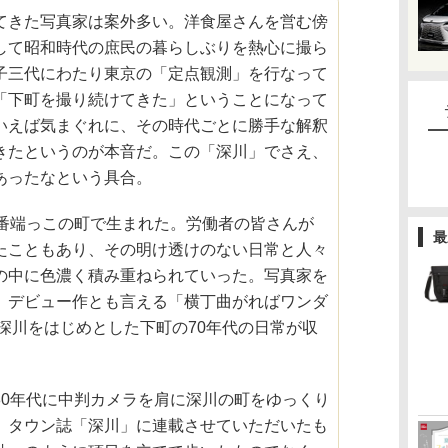
てきた写真家は案外多い。洋食屋さんを営む傍
して昭和時代の庶民の暮らしぶりを熱心に撮ら
子三代にわたり東京の「定点観測」を行なって
「下町を撮り続けてきた」ということになって
いえば気まぐれに、その時代ごとに勝手な解釈
きたというのが本音だ。この「深川」でさえ、
あったなという具合。
一番端っこの町で生まれた。労働者の皆さんが
最
たこともあり、その明け透けのない日常と人々
の中に色濃く積み重ねられていった。写真家を
。デビュー作とも言える「横丁曲がればワンダ
は深川をはじめとした下町の70年代の日常が収
80年代に中判カメラを肩に深川の町をゆっくり
、タウン誌「深川」に連載させていただいたも