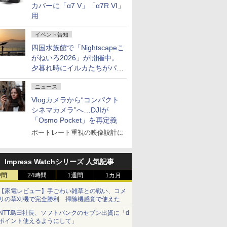
カバーに「α7 V」「α7R VI」
用
イベント告知
四国水族館で「Nightscapeこ
がねいろ2026」が開催中。
夕暮れ時にイルカたちがパフ
ォーマンスを繰り広げる
ニュース
Vlogカメラから“コンパクト
シネマカメラ”へ…DJIが
「Osmo Pocket」を再定義
ポートレート重視の映像設計に
Impress Watchシリーズ 人気記事
時間
24時間
1週間
1カ月
【家電レビュー】手ごわい雑草との戦い、コメ
リの草刈機で完全勝利 掃除機感覚で使えた
NTT島田社長、ソフトバンクのセブン出資に「d
ポイント使えるようにして」