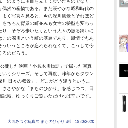
駄」のように項目を立てて歩いたものでなく、
う偶然の産物である。まだ緩やかな昭和時代の
。よく写真を見ると、今の深川風景とそれほど
。もちろん背景の町並みも女性の髪型も変わっ
たり、そぞろ歩いたりという人々の振る舞いに
はこの深川という町の基層であり、風情でもあ
そういうところが忘れられなくて、こうして今
くるのだろう。
に公開した映画「小名木川物語」で撮った写真
というシリーズ。そして再度、昨年からタウン
深川 日々の叙景」。どこがどう違うというこ
、ささやかな「まちのひかり」を感じつつ、日
雑記帳。ゆっくりご覧いただければ幸いです。
大西みつぐ写真展 まちのひかり 深川 1980/2020