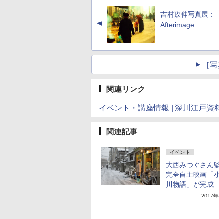
吉村政伸写真展：
▲
Afterimage
［写
関連リンク
イベント・講座情報 | 深川江戸資
関連記事
イベント
大西みつぐさん
完全自主映画「
川物語」が完成
2017