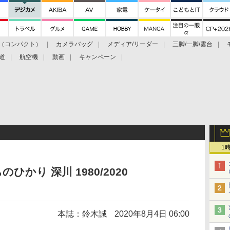
（コンパクト）
カメラバッグ
メディア/リーダー
三脚/一脚/雲台
道
航空機
動画
キャンペーン
1
かり 深川 1980/2020
本誌：鈴木誠
2020年8月4日 06:00