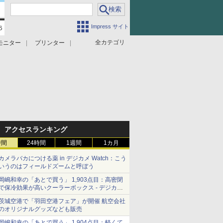
Impress サイト
全カテゴリ
モニター
プリンター
アクセスランキング
時間
24時間
1週間
1カ月
カメラバカにつける薬 in デジカメ Watch：こう
いうのはフィールドズームと呼ぼう
岡嶋和幸の「あとで買う」 1,903点目：高密閉
で保冷効果が高いクーラーボックス - デジカメ
Watch
茨城空港で「羽田空港フェア」が開催 航空会社
のオリジナルグッズなども販売
岡嶋和幸の「あとで買う」 1,904点目：軽くて