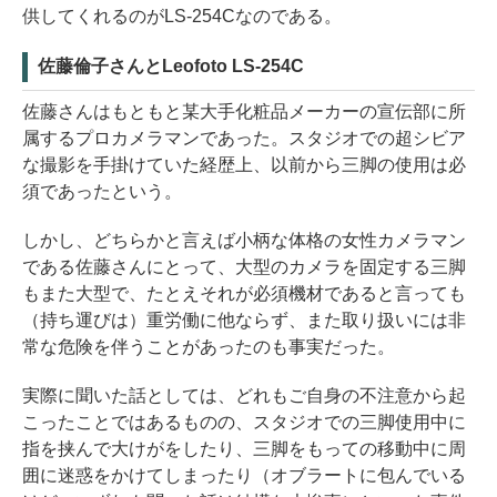
供してくれるのがLS-254Cなのである。
佐藤倫子さんとLeofoto LS-254C
佐藤さんはもともと某大手化粧品メーカーの宣伝部に所
属するプロカメラマンであった。スタジオでの超シビア
な撮影を手掛けていた経歴上、以前から三脚の使用は必
須であったという。
しかし、どちらかと言えば小柄な体格の女性カメラマン
である佐藤さんにとって、大型のカメラを固定する三脚
もまた大型で、たとえそれが必須機材であると言っても
（持ち運びは）重労働に他ならず、また取り扱いには非
常な危険を伴うことがあったのも事実だった。
実際に聞いた話としては、どれもご自身の不注意から起
こったことではあるものの、スタジオでの三脚使用中に
指を挟んで大けがをしたり、三脚をもっての移動中に周
囲に迷惑をかけてしまったり（オブラートに包んでいる