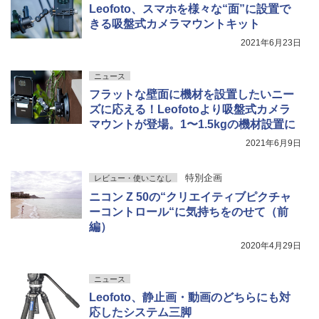
Leofoto、スマホを様々な“面”に設置で
きる吸盤式カメラマウントキット
2021年6月23日
ニュース
フラットな壁面に機材を設置したいニー
ズに応える！Leofotoより吸盤式カメラ
マウントが登場。1〜1.5kgの機材設置に
2021年6月9日
特別企画
レビュー・使いこなし
ニコン Z 50の“クリエイティブピクチャ
ーコントロール“に気持ちをのせて（前
編）
2020年4月29日
ニュース
Leofoto、静止画・動画のどちらにも対
応したシステム三脚