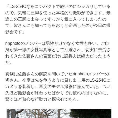
「LS-254Cならコンパクトで軽いのにシッカリしている
ので、気軽に三脚を使った本格的な撮影ができます。最
近この三脚に出会ってすっかり気に入ってしまったの
で、皆さんにも知ってもらおうと企画したのが今日の撮
影会です」
rinphotoのメンバーは男性だけでなく女性も多い。ご自
身が第一線の女性写真家として活躍され、切実に苦労さ
れてきた佐藤さんの言葉だけに説得力は絶大だったよう
だ。
真剣に佐藤さんの解説を聞いていたrinphotoメンバーの
皆さん。今度は先を争うように貸し出し用のLS-254Cに
カメラを装着し、再度のモデル撮影に臨んでいた。つい
先ほど撮影会が終わったばかりでお疲れのはずなのに、
驚くほど熱心な行動力と探求心である。