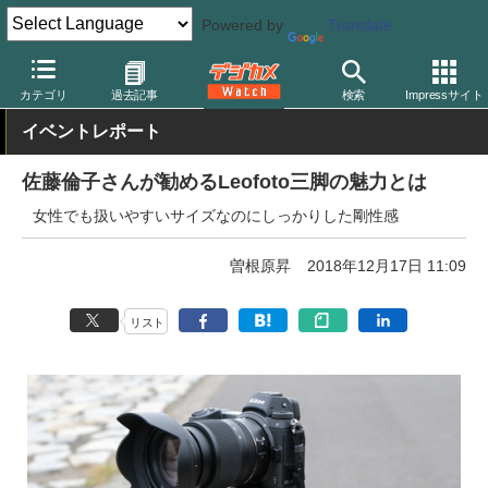
Powered by
Translate
デジカメ Watch
撮影用品
三脚/一脚/雲台
レオフォト
カテゴリ
過去記事
検索
Impressサイト
イベントレポート
佐藤倫子さんが勧めるLeofoto三脚の魅力とは
女性でも扱いやすいサイズなのにしっかりした剛性感
曽根原昇
2018年12月17日 11:09
リスト