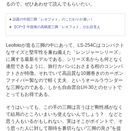
るので、ぜひあわせて読んでもらいたい。
話題の中国三脚「レオフォト」のこだわりが凄い！
【CP+】中国発の高精度三脚「レオフォト」がお目見え
Leofotoが造る三脚の中にあって、LS-254Cはコンパクト
なサイズと堅牢性を兼ね備えた「レンジャーシリーズ」
に属する最新モデルである。シリーズ名からも何となく
連想できるように、旅行カバンにおさまる程のコンンパ
クトさが特徴。それでいて高品質な10層巻きのカーボン
ファイバー製なので軽く丈夫、というオールラウンダー
な三脚なのである。しかも自由雲台LH-30とのセットで
とってもお得である。
そうはいっても、この手の三脚は言うほど剛性感がなく
て結局のところいまいち使えないんでしょう？ などと
思う人もいるかもしれない。実はそこがポイントで、そ
う思った人に対して期待を裏切らない“三脚の良さ”を提